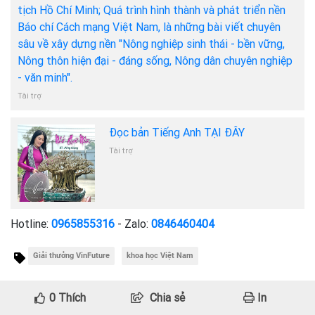
tịch Hồ Chí Minh; Quá trình hình thành và phát triển nền
Báo chí Cách mạng Việt Nam, là những bài viết chuyên
sâu về xây dựng nền "Nông nghiệp sinh thái - bền vững,
Nông thôn hiện đại - đáng sống, Nông dân chuyên nghiệp
- văn minh".
Tài trợ
Đọc bản Tiếng Anh TẠI ĐÂY
Tài trợ
Hotline:
0965855316
- Zalo:
0846460404
Giải thưởng VinFuture
khoa học Việt Nam
0
Thích
Chia sẻ
In