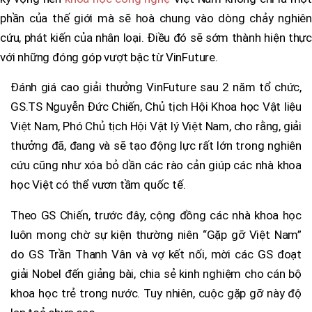
phần của thế giới mà sẽ hoà chung vào dòng chảy nghiên
cứu, phát kiến của nhân loại. Điều đó sẽ sớm thành hiện thực
với những đóng góp vượt bậc từ VinFuture.
Đánh giá cao giải thưởng VinFuture sau 2 năm tổ chức,
GS.TS Nguyễn Đức Chiến, Chủ tịch Hội Khoa học Vật liệu
Việt Nam, Phó Chủ tịch Hội Vật lý Việt Nam, cho rằng, giải
thưởng đã, đang và sẽ tạo động lực rất lớn trong nghiên
cứu cũng như xóa bỏ dần các rào cản giúp các nhà khoa
học Việt có thể vươn tầm quốc tế.
Theo GS Chiến, trước đây, cộng đồng các nhà khoa học
luôn mong chờ sự kiện thường niên “Gặp gỡ Việt Nam”
do GS Trần Thanh Vân và vợ kết nối, mời các GS đoạt
giải Nobel đến giảng bài, chia sẻ kinh nghiệm cho cán bộ
khoa học trẻ trong nước. Tuy nhiên, cuộc gặp gỡ này độ