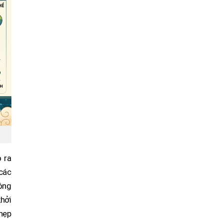
 ra
các
ông
khởi
 hẹp