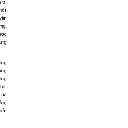
 trị
 một
yền
ỡng,
được
ung
ông
hưng
đáng
 hội
 quá
hẳng
riển