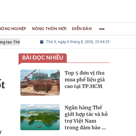
 NÔNG NGHIỆP
NÔNG THÔN MỚI
DIỄN ĐÀN
 Thế giới
LÀNG NGHỀ KHẢM TRAI, SƠN MÀI CHUYÊN MỸ - Thành viên
Thứ 5, ngày 6 tháng 8, 2026, 23:04:30
BÀI ĐỌC NHIỀU
Top 5 đơn vị thu
mua phế liệu giá
t
cao tại TP.HCM
Ngân hàng Thế
giới hợp tác và hỗ
trợ Việt Nam
trong đảm bảo an
y
ninh nguồn nước