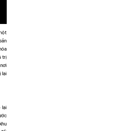
 một
 sản
 hóa
 trị
nơi
 lại
lại
bước
 khu