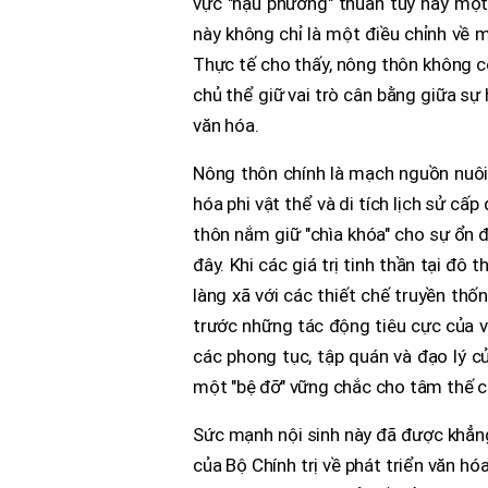
vực "hậu phương" thuần túy hay một
này không chỉ là một điều chỉnh về mặ
Thực tế cho thấy, nông thôn không cò
chủ thể giữ vai trò cân bằng giữa sự 
văn hóa.
Nông thôn chính là mạch nguồn nuôi 
hóa phi vật thể và di tích lịch sử cấ
thôn nắm giữ "chìa khóa" cho sự ổn 
đây. Khi các giá trị tinh thần tại đô t
làng xã với các thiết chế truyền thống
trước những tác động tiêu cực của vă
các phong tục, tập quán và đạo lý 
một "bệ đỡ" vững chắc cho tâm thế c
Sức mạnh nội sinh này đã được khẳn
của Bộ Chính trị về phát triển văn hó