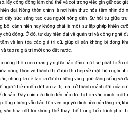
ở, lấy cộng đồng làm chủ thể và coi trọng việc gìn giữ các giá
 hiện đại. Nông thôn chính là nơi hiện thực hóa tầm nhìn đó
ơi dậy sức sáng tạo của người nông dân. Sự hội tụ giữa tru
ng bối cảnh hiện nay không phải là một sự lắp ghép khiên cư
y chủ động. Ở đó, tư duy hiện đại về quản trị và công nghệ 
m và lan tỏa các giá trị cũ, giúp di sản không bị đóng kh
và tạo ra giá trị mới cho đất nước.
óa nông thôn còn mang ý nghĩa bảo đảm một sự phát triển c
iữa nông thôn và thành thị được thu hẹp về mặt tiện nghi n
n sắc, chúng ta sẽ tạo ra được những vùng quê đáng sống và 
ể người trẻ muốn dứt áo ra đi, mà trở thành mảnh đất của cơ
ế di sản. Đây chính là đích đến của đô thị hóa văn minh: một
g sống nhưng vẫn bảo tồn vẹn nguyên linh hồn của làng xã, k
g văn hóa cốt lõi không thể thay thế trong tiến trình phát t