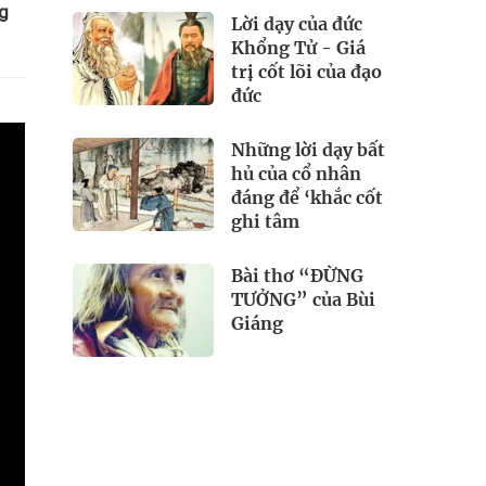
ng
Lời dạy của đức
Khổng Tử - Giá
trị cốt lõi của đạo
đức
Những lời dạy bất
hủ của cổ nhân
đáng để ‘khắc cốt
ghi tâm
Bài thơ “ĐỪNG
TƯỞNG” của Bùi
Giáng