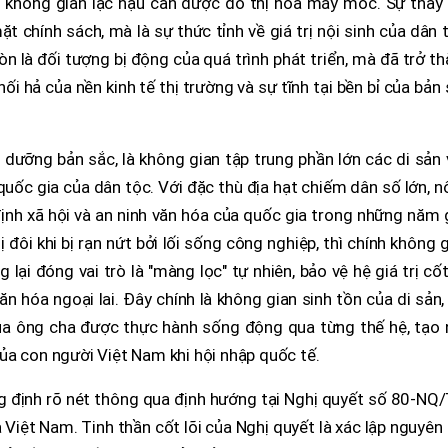
 không gian lạc hậu cần được đô thị hóa máy móc. Sự thay 
t chính sách, mà là sự thức tỉnh về giá trị nội sinh của dân 
n là đối tượng bị động của quá trình phát triển, mà đã trở t
hối hả của nền kinh tế thị trường và sự tĩnh tại bền bỉ của bản
dưỡng bản sắc, là không gian tập trung phần lớn các di sản
p quốc gia của dân tộc. Với đặc thù địa hạt chiếm dân số lớn, 
định xã hội và an ninh văn hóa của quốc gia trong những năm
hị đôi khi bị rạn nứt bởi lối sống công nghiệp, thì chính không 
 lại đóng vai trò là "màng lọc" tự nhiên, bảo vệ hệ giá trị cốt
n hóa ngoại lai. Đây chính là không gian sinh tồn của di sản,
của ông cha được thực hành sống động qua từng thế hệ, tạo 
ủa con người Việt Nam khi hội nhập quốc tế.
g định rõ nét thông qua định hướng tại Nghị quyết số 80-NQ
a Việt Nam. Tinh thần cốt lõi của Nghị quyết là xác lập nguyên