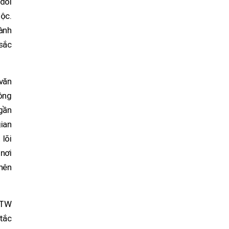
đổi
tộc.
hành
 sắc
 văn
nông
 gần
gian
 lõi
 nơi
nên
/TW
 tắc