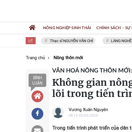
NÔNG NGHIỆP SINH THÁI
CHÍNH SÁCH – SỰ 
NGƯỜI VIỆT
Thạc sĩ NGUYỄN VĂN CHÍ
LÀNG NGHỀ SƠN MỸ 
Trang chủ
Nông thôn mới
VĂN HOÁ NÔNG THÔN MỚI:
BÌNH
Không gian nông
LUẬN
lõi trong tiến trì
Vương Xuân Nguyên
08:15 05/03/2026
Trong tiến trình phát triển của dân 