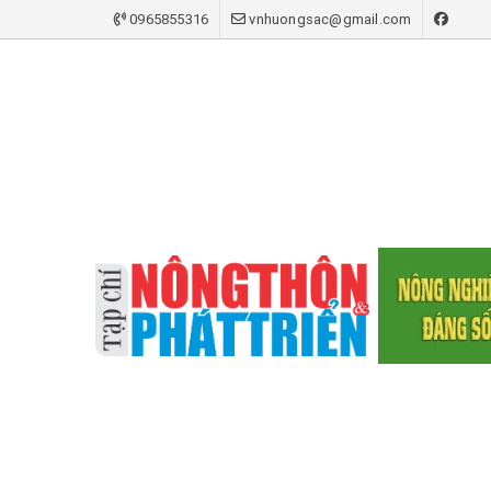
0965855316
vnhuongsac@gmail.com