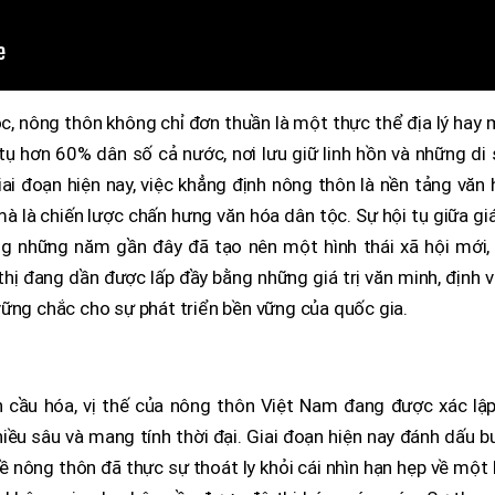
tộc, nông thôn không chỉ đơn thuần là một thực thể địa lý hay
 tụ hơn 60% dân số cả nước, nơi lưu giữ linh hồn và những di
ai đoạn hiện nay, việc khẳng định nông thôn là nền tảng văn
mà là chiến lược chấn hưng văn hóa dân tộc. Sự hội tụ giữa giá
ng những năm gần đây đã tạo nên một hình thái xã hội mới, 
hị đang dần được lấp đầy bằng những giá trị văn minh, định vị
vững chắc cho sự phát triển bền vững của quốc gia.
 cầu hóa, vị thế của nông thôn Việt Nam đang được xác lập 
iều sâu và mang tính thời đại. Giai đoạn hiện nay đánh dấu 
ề nông thôn đã thực sự thoát ly khỏi cái nhìn hạn hẹp về một