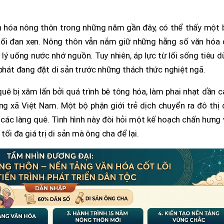
n hóa nông thôn trong những năm gần đây, có thể thấy một 
tối đan xen. Nông thôn vẫn nắm giữ những hằng số văn hóa 
lý uống nước nhớ nguồn. Tuy nhiên, áp lực từ lối sống tiêu 
 phát đang đặt di sản trước những thách thức nghiệt ngã.
 quê bị xâm lấn bởi quá trình bê tông hóa, làm phai nhạt dần 
àng xã Việt Nam. Một bộ phận giới trẻ dịch chuyển ra đô thị
 các làng quê. Tình hình này đòi hỏi một kế hoạch chấn hưng
tối đa giá trị di sản mà ông cha để lại.