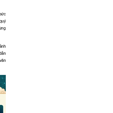
bức
quý
dùng
cảnh
 dẫn
 văn