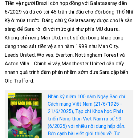
Tiền vệ người Brazil còn hợp đồng với Galatasaray đến
6/2029 và đã có tới 45 trận thi đấu cho đội bóng Thổ Nhĩ
Kỳ ở mùa trước. Đáng chú ý, Galatasaray được cho là sẵn
sàng để Sara rời đi với mức giá như phía MU đưa ra.
Không chỉ riêng Man Utd, một số đội bóng khác cũng
đang theo sát tiền vệ sinh năm 1999 như Man City,
Leeds United, Wolves, Everton, Nottingham Forest và
Aston Villa... Chính vì vậy, Manchester United cần đẩy
nhanh quá trình đàm phán nhằm sớm đưa Sara cập bến
Old Trafford.
Nhân kỷ niệm 100 năm Ngày Báo chí
Cách mạng Việt Nam (21/6/1925 -
21/6/2025), Tạp chí Khoa học Phát
triển Nông thôn Việt Nam ra số 99
(6/2025) với nhiều nội dung hấp dẫn.
Bên cạnh bài viết giới thiệu về: Tư