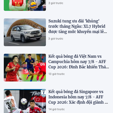
Philippines
2 giờ trước
Suzuki tung ưu đãi 'khủng'
trước tháng Ngâu: XL7 Hybrid
được tăng mức khuyến mại lên
75 triệu đồng
3 giờ trước
Kết quả bóng đá Việt Nam vs
Campuchia hôm nay 7/8 - AFF
Cup 2026: Đình Bắc khiến Thái
Lan run sợ
13 giờ trước
Kết quả bóng đá Singapore vs
Indonesia hôm nay 7/8 - AFF
Cup 2026: Xác định đội giành vé
Bán kết
14 giờ trước