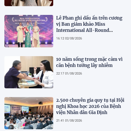
bản lĩnh
Lê Phan ghi dấu ấn trên cương
vị Ban giám khảo Miss
International All-Round
Businesswoman 2026: Thanh
16:12 02/08/2026
lịch, trí tuệ và lan tỏa giá trị của
người phụ nữ hiện đại
10 năm sống trong mặc cảm vì
căn bệnh tưởng lây nhiễm
22:17 01/08/2026
2.500 chuyên gia quy tụ tại Hội
nghị Khoa học 2026 của Bệnh
viện Nhân dân Gia Định
21:41 01/08/2026