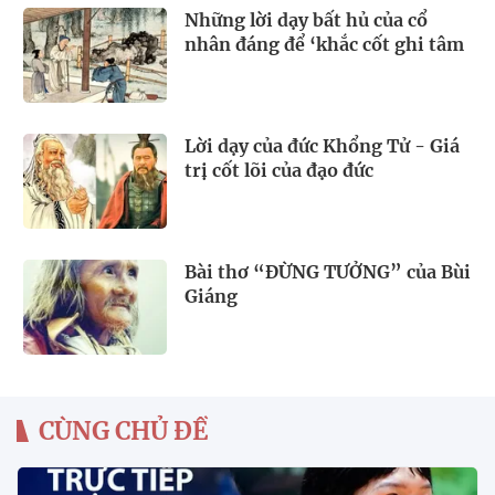
Những lời dạy bất hủ của cổ
nhân đáng để ‘khắc cốt ghi tâm
Lời dạy của đức Khổng Tử - Giá
trị cốt lõi của đạo đức
Bài thơ “ĐỪNG TƯỞNG” của Bùi
Giáng
CÙNG CHỦ ĐỀ