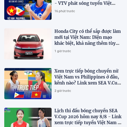
- VTV phát sóng tuyển Việt
Nam đấu Philippines
16 phút trước
Honda City có thể sắp được làm
mới tại Việt Nam: Diện mạo
khác biệt, khả năng thêm tùy
chọn hybrid?
1 giờ trước
Xem trực tiếp bóng chuyền nữ
Việt Nam vs Philippines ở đâu,
kênh nào? Link xem SEA V.Cup
2026 mới nhất
2 giờ trước
Lịch thi đấu bóng chuyền SEA
V.Cup 2026 hôm nay 8/8 - Link
xem trực tiếp tuyển Việt Nam vs