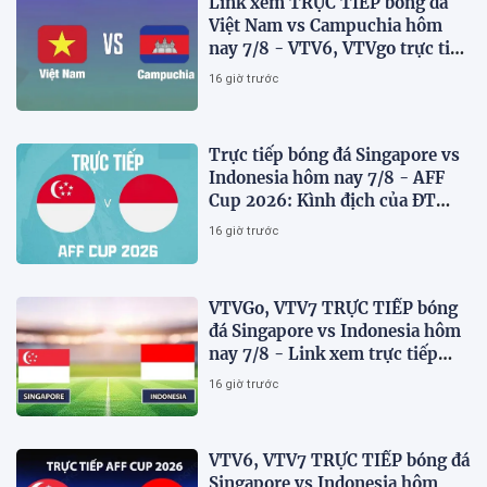
Link xem TRỰC TIẾP bóng đá
Việt Nam vs Campuchia hôm
nay 7/8 - VTV6, VTVgo trực tiếp
AFF Cup 2026
16 giờ trước
Trực tiếp bóng đá Singapore vs
Indonesia hôm nay 7/8 - AFF
Cup 2026: Kình địch của ĐT
Việt Nam thua đau?
16 giờ trước
VTVGo, VTV7 TRỰC TIẾP bóng
đá Singapore vs Indonesia hôm
nay 7/8 - Link xem trực tiếp
AFF Cup 2026 mới nhất
16 giờ trước
VTV6, VTV7 TRỰC TIẾP bóng đá
Singapore vs Indonesia hôm