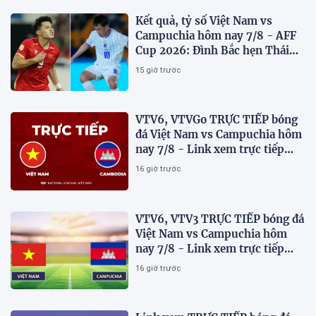
Kết quả, tỷ số Việt Nam vs
Campuchia hôm nay 7/8 - AFF
Cup 2026: Đình Bắc hẹn Thái
Lan ở chung kết?
15 giờ trước
VTV6, VTVGo TRỰC TIẾP bóng
đá Việt Nam vs Campuchia hôm
nay 7/8 - Link xem trực tiếp
AFF Cup 2026 mới nhất
16 giờ trước
VTV6, VTV3 TRỰC TIẾP bóng đá
Việt Nam vs Campuchia hôm
nay 7/8 - Link xem trực tiếp
AFF Cup 2026 mới nhất
16 giờ trước