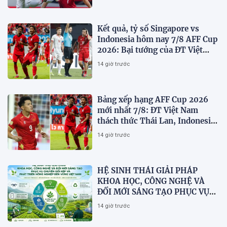
Kết quả, tỷ số Singapore vs
Indonesia hôm nay 7/8 AFF Cup
2026: Bại tướng của ĐT Việt
nam dừng bước sớm
14 giờ trước
Bảng xếp hạng AFF Cup 2026
mới nhất 7/8: ĐT Việt Nam
thách thức Thái Lan, Indonesia
dừng bước
14 giờ trước
HỆ SINH THÁI GIẢI PHÁP
KHOA HỌC, CÔNG NGHỆ VÀ
ĐỔI MỚI SÁNG TẠO PHỤC VỤ
CHUYỂN ĐỔI KÉP VÀ PHÁT
14 giờ trước
TRIỂN NÔNG NGHIỆP BỀN
VỮNG VIỆT NAM