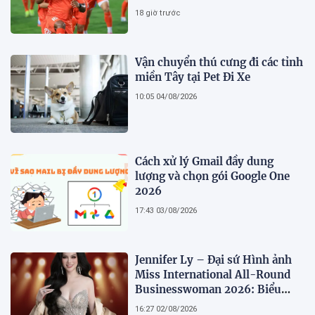
nhất
18 giờ trước
Vận chuyển thú cưng đi các tỉnh
miền Tây tại Pet Đi Xe
10:05 04/08/2026
Cách xử lý Gmail đầy dung
lượng và chọn gói Google One
2026
17:43 03/08/2026
Jennifer Ly – Đại sứ Hình ảnh
Miss International All-Round
Businesswoman 2026: Biểu
tượng của nhan sắc, trí tuệ và
16:27 02/08/2026