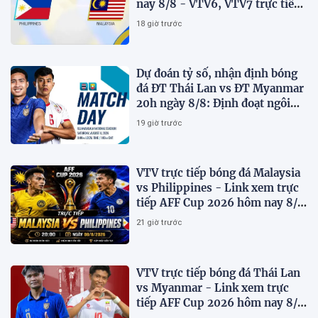
nay 8/8 - VTV6, VTV7 trực tiếp
AFF Cup 2026
18 giờ trước
Dự đoán tỷ số, nhận định bóng
đá ĐT Thái Lan vs ĐT Myanmar
20h ngày 8/8: Định đoạt ngôi
đầu bảng
19 giờ trước
VTV trực tiếp bóng đá Malaysia
vs Philippines - Link xem trực
tiếp AFF Cup 2026 hôm nay 8/8
trên VTV7
21 giờ trước
VTV trực tiếp bóng đá Thái Lan
vs Myanmar - Link xem trực
tiếp AFF Cup 2026 hôm nay 8/8
trên VTV6