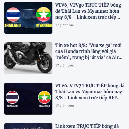
VTV6, VTVgo TRỰC TIẾP bóng
đá Thái Lan vs Myanmar hôm
nay 8/8 - Link xem trực tiếp
AFF Cup 2026 mới nhất
17 giờ trước
Tin xe hot 8/8: ‘Vua xe ga’ mới
của Honda trình làng với giá
‘mềm’, trang bị ‘át vía’ cả Air
Blade và SH
17 giờ trước
VTV6, VTV7 TRỰC TIẾP bóng đá
Thái Lan vs Myanmar hôm nay
8/8 - Link xem trực tiếp AFF
Cup 2026 mới nhất
17 giờ trước
Link xem TRỰC TIẾP bóng đá