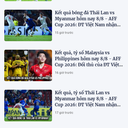
Kết quả bóng đá Thái Lan vs
Myanmar hôm nay 8/8 - AFF
Cup 2026: ĐT Việt Nam nhận
'chiến thư'
15 giờ trước
Kết quả, tỷ số Malaysia vs
Philippines hôm nay 8/8 - AFF
Cup 2026: Đối thủ của ĐT Việt
Nam lộ diện
16 giờ trước
Kết quả, tỷ số Thái Lan vs
Myanmar hôm nay 8/8 - AFF
Cup 2026: ĐT Việt Nam nhận
tin vui
17 giờ trước