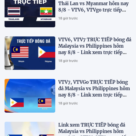
Thái Lan vs Myanmar hôm nay
8/8 - VTV6, VTVgo trực tiếp
AFF Cup 2026
18 giờ trước
VTV6, VTV7 TRỰC TIẾP bóng đá
Malaysia vs Philippines hôm
nay 8/8 - Link xem trực tiếp
AFF Cup 2026 mới nhất
18 giờ trước
VTV7, VTVGo TRỰC TIẾP bóng
đá Malaysia vs Philippines hôm
nay 8/8 - Link xem trực tiếp
AFF Cup 2026 mới nhất
18 giờ trước
Link xem TRỰC TIẾP bóng đá
Malaysia vs Philippines hôm