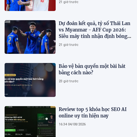
21 giờ trước
Dự đoán kết quả, tỷ số Thái Lan
vs Myanmar - AFF Cup 2026:
Siêu máy tính nhận định bóng
đá hôm nay 8/8
21 giờ trước
Bảo vệ bản quyền một bài hát
bằng cách nào?
23 giờ trước
Review top 5 khóa học SEO AI
online uy tín hiện nay
16:34 04/08/2026