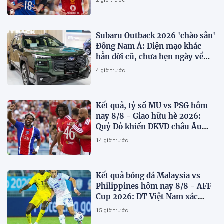
2 giờ trước
Subaru Outback 2026 'chào sân'
Đông Nam Á: Diện mạo khác
hẳn đời cũ, chưa hẹn ngày về
Việt Nam
4 giờ trước
Kết quả, tỷ số MU vs PSG hôm
nay 8/8 - Giao hữu hè 2026:
Quỷ Đỏ khiến ĐKVĐ châu Âu
toát mồ hôi
14 giờ trước
Kết quả bóng đá Malaysia vs
Philippines hôm nay 8/8 - AFF
Cup 2026: ĐT Việt Nam xác
định đối thủ
15 giờ trước