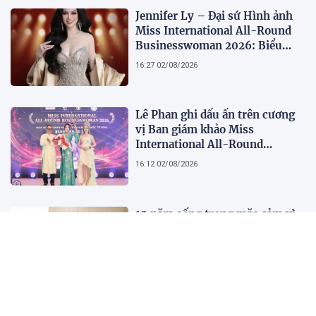
Jennifer Ly – Đại sứ Hình ảnh
Miss International All-Round
Businesswoman 2026: Biểu
tượng của nhan sắc, trí tuệ và
16:27 02/08/2026
bản lĩnh
Lê Phan ghi dấu ấn trên cương
vị Ban giám khảo Miss
International All-Round
Businesswoman 2026: Thanh
16:12 02/08/2026
lịch, trí tuệ và lan tỏa giá trị của
người phụ nữ hiện đại
10 năm sống trong mặc cảm vì
căn bệnh tưởng lây nhiễm
22:17 01/08/2026
2.500 chuyên gia quy tụ tại Hội