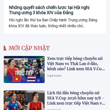
Những quyết sách chiến lược tại Hội nghị
Trung ương 3 khóa XIV của Đảng
Hội nghị lần thứ ba Ban Chấp hành Trung ương Đảng
khóa XIV đã thảo luận, thống nhất nhiều chủ...
MỚI CẬP NHẬT
Xem trực tiếp bóng chuyền nữ
Việt Nam vs Thái Lan ở đâu,
kênh nào? Link xem SEA V.Cup
2026 mới nhất
2 giờ trước
Lịch thi đấu bóng chuyền nữ
SEA V.Cup 2026 hôm nay 9/8 -
Link xem trực tiếp Việt Nam vs
Thái Lan