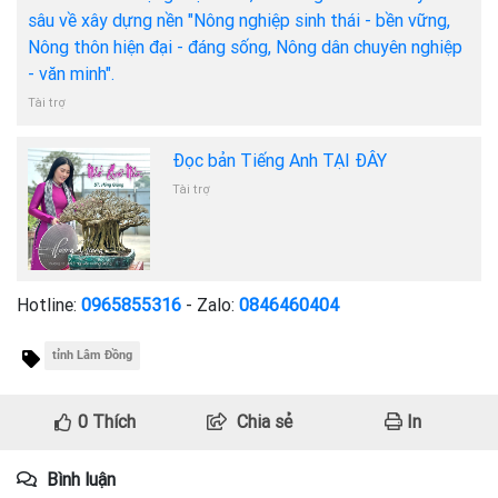
sâu về xây dựng nền "Nông nghiệp sinh thái - bền vững,
Nông thôn hiện đại - đáng sống, Nông dân chuyên nghiệp
- văn minh".
Tài trợ
Đọc bản Tiếng Anh TẠI ĐÂY
Tài trợ
Hotline:
0965855316
- Zalo:
0846460404
tỉnh Lâm Đồng
0
Thích
Chia sẻ
In
Bình luận