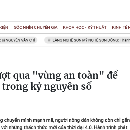
KIỆN
GÓC NHÌN CHUYÊN GIA
KHOA HỌC - KỸ THUẬT
KINH TẾ
UYỄN VĂN CHÍ
LÀNG NGHỀ SƠN MỸ NGHỆ SƠN ĐỒNG: Thành viên Mạng
ợt qua "vùng an toàn" để
 trong kỷ nguyên số
ng chuyển mình mạnh mẽ, người nông dân không còn chỉ gắn
với những thách thức mới của thời đại 4.0. Hành trình phát