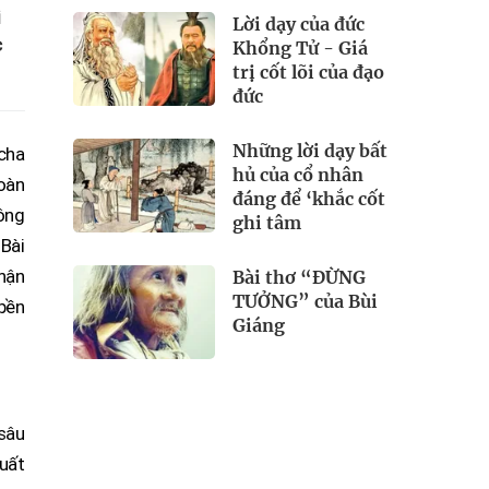
i
Lời dạy của đức
c
Khổng Tử - Giá
trị cốt lõi của đạo
đức
Những lời dạy bất
 cha
hủ của cổ nhân
toàn
đáng để ‘khắc cốt
Nông
ghi tâm
 Bài
phận
Bài thơ “ĐỪNG
TƯỞNG” của Bùi
 bền
Giáng
sâu
xuất