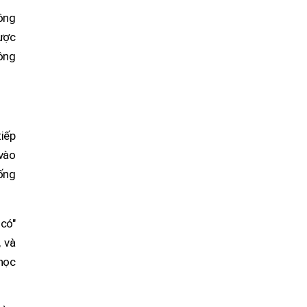
nông
ược
ông
tiếp
vào
iống
 có"
, và
 học