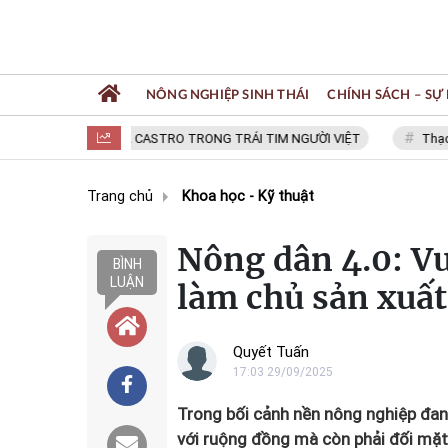
NÔNG NGHIỆP SINH THÁI
CHÍNH SÁCH – SỰ 
FIDEL CASTRO TRONG TRÁI TIM NGƯỜI VIỆT
Thạc sĩ NG
Trang chủ
Khoa học - Kỹ thuật
Nông dân 4.0: Vư
BÌNH
LUẬN
làm chủ sản xuất
Quyết Tuấn
17:03 29/09/2025
Trong bối cảnh nền nông nghiệp đa
với ruộng đồng mà còn phải đối mặt 