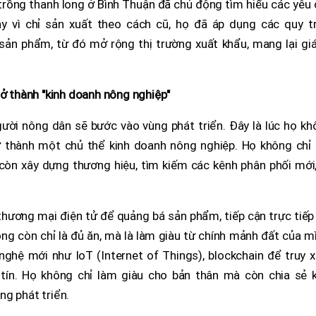
 trồng thanh long ở Bình Thuận đã chủ động tìm hiểu các yêu
ay vì chỉ sản xuất theo cách cũ, họ đã áp dụng các quy tr
ản phẩm, từ đó mở rộng thị trường xuất khẩu, mang lại giá 
rở thành "kinh doanh nông nghiệp"
gười nông dân sẽ bước vào vùng phát triển. Đây là lúc họ k
ở thành một chủ thể kinh doanh nông nghiệp. Họ không chỉ 
còn xây dựng thương hiệu, tìm kiếm các kênh phân phối mới,
hương mại điện tử để quảng bá sản phẩm, tiếp cận trực tiếp
ng còn chỉ là đủ ăn, mà là làm giàu từ chính mảnh đất của m
hệ mới như IoT (Internet of Things), blockchain để truy x
ín. Họ không chỉ làm giàu cho bản thân mà còn chia sẻ k
ng phát triển.