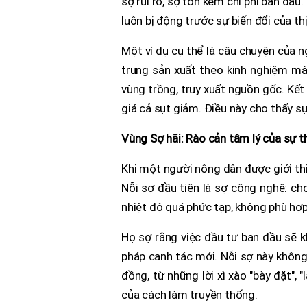
sợ rủi ro, sợ tốn kém chi phí ban đầu.
luôn bị động trước sự biến đổi của thị
Một ví dụ cụ thể là câu chuyện của n
trung sản xuất theo kinh nghiệm mà
vùng trồng, truy xuất nguồn gốc. Kết 
giá cả sụt giảm. Điều này cho thấy sự
Vùng Sợ hãi: Rào cản tâm lý của sự t
Khi một người nông dân được giới thi
Nỗi sợ đầu tiên là sợ công nghệ: ch
nhiệt độ quá phức tạp, không phù hợp 
Họ sợ rằng việc đầu tư ban đầu sẽ k
pháp canh tác mới. Nỗi sợ này không 
đồng, từ những lời xì xào "bày đặt",
của cách làm truyền thống.