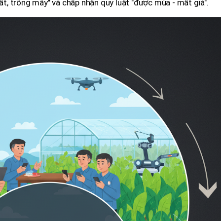
đất, trông mây" và chấp nhận quy luật "được mùa - mất giá".