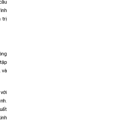
 cầu
ình
trị
hông
tập
 và
 với
ình.
uất
inh