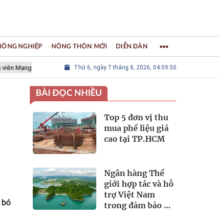
 NÔNG NGHIỆP
NÔNG THÔN MỚI
DIỄN ĐÀN
 lưới các Thành phố Thủ công sáng tạo Thế giới
Thứ 6, ngày 7 tháng 8, 2026, 04:09:51
LÀNG NGHỀ KHẢ
BÀI ĐỌC NHIỀU
Top 5 đơn vị thu
mua phế liệu giá
cao tại TP.HCM
Ngân hàng Thế
giới hợp tác và hỗ
trợ Việt Nam
 bó
trong đảm bảo an
ninh nguồn nước