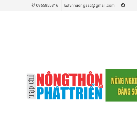
0965855316
vnhuongsac@gmail.com