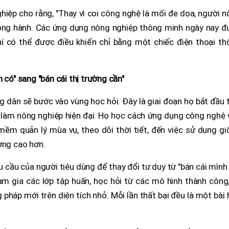
hiệp cho rằng, "Thay vì coi công nghệ là mối đe dọa, người 
ồng hành. Các ứng dụng nông nghiệp thông minh ngày nay đ
hí có thể được điều khiển chỉ bằng một chiếc điện thoại th
 có" sang "bán cái thị trường cần"
 dân sẽ bước vào vùng học hỏi. Đây là giai đoạn họ bắt đầu 
 làm nông nghiệp hiện đại. Họ học cách ứng dụng công nghệ 
mềm quản lý mùa vụ, theo dõi thời tiết, đến việc sử dụng g
ượng cao hơn.
u cầu của người tiêu dùng để thay đổi tư duy từ "bán cái mình
ham gia các lớp tập huấn, học hỏi từ các mô hình thành công
pháp mới trên diện tích nhỏ. Mỗi lần thất bại đều là một bài