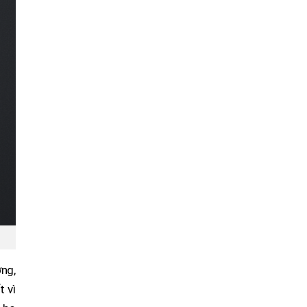
ờng,
t vì