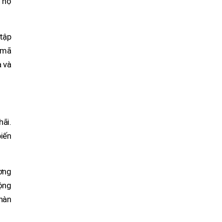
n họ
 tập
 mã
a và
hãi.
biến
ơng
cộng
nhàn