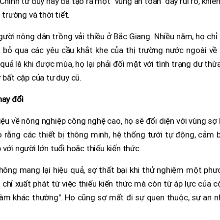
 Chính tư duy này đã tạo ra một "vùng an toàn" đầy rủi ro, khiế
 trường và thời tiết.
gười nông dân trồng vải thiều ở Bắc Giang. Nhiều năm, họ chỉ
 bỏ qua các yêu cầu khắt khe của thị trường nước ngoài về
quả là khi được mùa, họ lại phải đối mặt với tình trạng dư thừ
 bất cập của tư duy cũ.
hay đổi
ệu về nông nghiệp công nghệ cao, họ sẽ đối diện với vùng sợ 
o rằng các thiết bị thông minh, hệ thống tưới tự động, cảm 
với người lớn tuổi hoặc thiếu kiến thức.
hông mang lại hiệu quả, sợ thất bại khi thử nghiệm một phư
chỉ xuất phát từ việc thiếu kiến thức mà còn từ áp lực của 
 "làm khác thường". Họ cũng sợ mất đi sự quen thuộc, sự an 