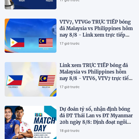
17 giờ trước
VTV7, VTVGo TRỰC TIẾP bóng
đá Malaysia vs Philippines hôm
nay 8/8 - Link xem trực tiếp
AFF Cup 2026 mới nhất
17 giờ trước
Link xem TRỰC TIẾP bóng đá
Malaysia vs Philippines hôm
nay 8/8 - VTV6, VTV7 trực tiếp
AFF Cup 2026
17 giờ trước
Dự đoán tỷ số, nhận định bóng
đá ĐT Thái Lan vs ĐT Myanmar
20h ngày 8/8: Định đoạt ngôi
đầu bảng
18 giờ trước