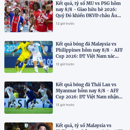
Kết quả, tỷ số MU vs PSG hôm
nay 8/8 - Giao hữu hè 2026:
Quỷ Đỏ khiến ĐKVĐ châu Âu
toát mồ hôi
12 giờ trước
Kết quả bóng đá Malaysia vs
Philippines hôm nay 8/8 - AFF
Cup 2026: ĐT Việt Nam xác
định đối thủ
13 giờ trước
Kết quả bóng đá Thái Lan vs
Myanmar hôm nay 8/8 - AFF
Cup 2026: ĐT Việt Nam nhận
'chiến thư'
13 giờ trước
Kết quả, tỷ số Malaysia vs