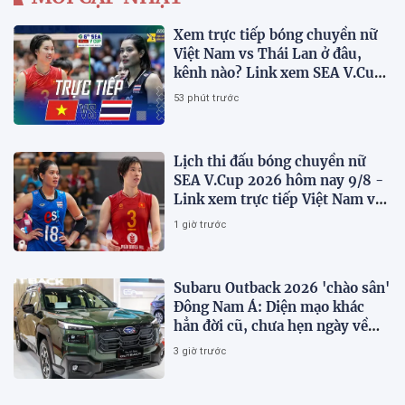
Xem trực tiếp bóng chuyền nữ
Việt Nam vs Thái Lan ở đâu,
kênh nào? Link xem SEA V.Cup
2026 mới nhất
53 phút trước
Lịch thi đấu bóng chuyền nữ
SEA V.Cup 2026 hôm nay 9/8 -
Link xem trực tiếp Việt Nam vs
Thái Lan
1 giờ trước
Subaru Outback 2026 'chào sân'
Đông Nam Á: Diện mạo khác
hẳn đời cũ, chưa hẹn ngày về
Việt Nam
3 giờ trước