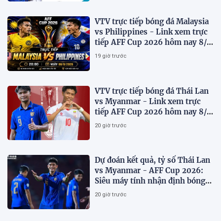
VTV trực tiếp bóng đá Malaysia
vs Philippines - Link xem trực
tiếp AFF Cup 2026 hôm nay 8/8
trên VTV7
19 giờ trước
VTV trực tiếp bóng đá Thái Lan
vs Myanmar - Link xem trực
tiếp AFF Cup 2026 hôm nay 8/8
trên VTV6
20 giờ trước
Dự đoán kết quả, tỷ số Thái Lan
vs Myanmar - AFF Cup 2026:
Siêu máy tính nhận định bóng
đá hôm nay 8/8
20 giờ trước