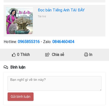
Đọc bản Tiếng Anh TẠI ĐÂY
Tài trợ
Hotline:
0965855316
- Zalo:
0846460404
0
Thích
Chia sẻ
In
Bình luận
Gửi bình luận