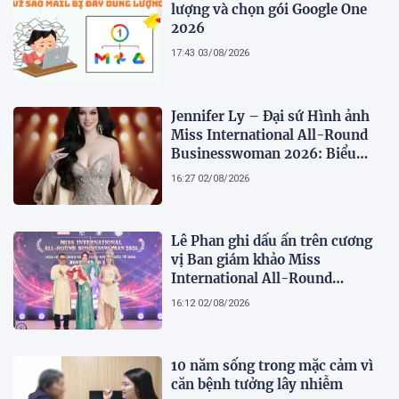
lượng và chọn gói Google One
2026
17:43 03/08/2026
Jennifer Ly – Đại sứ Hình ảnh
Miss International All-Round
Businesswoman 2026: Biểu
tượng của nhan sắc, trí tuệ và
16:27 02/08/2026
bản lĩnh
Lê Phan ghi dấu ấn trên cương
vị Ban giám khảo Miss
International All-Round
Businesswoman 2026: Thanh
16:12 02/08/2026
lịch, trí tuệ và lan tỏa giá trị của
người phụ nữ hiện đại
10 năm sống trong mặc cảm vì
căn bệnh tưởng lây nhiễm