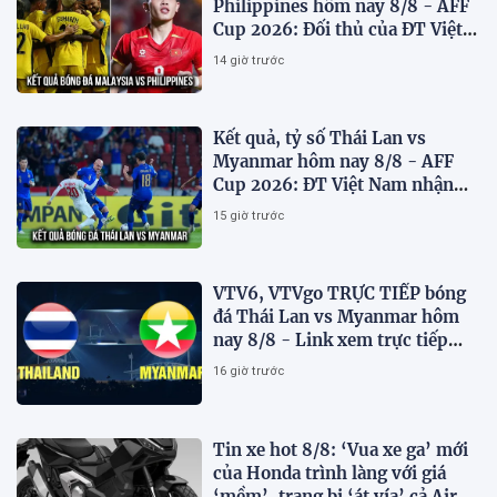
Philippines hôm nay 8/8 - AFF
Cup 2026: Đối thủ của ĐT Việt
Nam lộ diện
14 giờ trước
Kết quả, tỷ số Thái Lan vs
Myanmar hôm nay 8/8 - AFF
Cup 2026: ĐT Việt Nam nhận
tin vui
15 giờ trước
VTV6, VTVgo TRỰC TIẾP bóng
đá Thái Lan vs Myanmar hôm
nay 8/8 - Link xem trực tiếp
AFF Cup 2026 mới nhất
16 giờ trước
Tin xe hot 8/8: ‘Vua xe ga’ mới
của Honda trình làng với giá
‘mềm’, trang bị ‘át vía’ cả Air