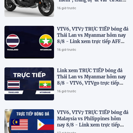
Blade và SH
16 giờ trước
VTV6, VTV7 TRỰC TIẾP bóng đá
Thái Lan vs Myanmar hôm nay
8/8 - Link xem trực tiếp AFF
Cup 2026 mới nhất
16 giờ trước
Link xem TRỰC TIẾP bóng đá
Thái Lan vs Myanmar hôm nay
8/8 - VTV6, VTVgo trực tiếp
AFF Cup 2026
16 giờ trước
VTV6, VTV7 TRỰC TIẾP bóng đá
Malaysia vs Philippines hôm
nay 8/8 - Link xem trực tiếp
AFF Cup 2026 mới nhất