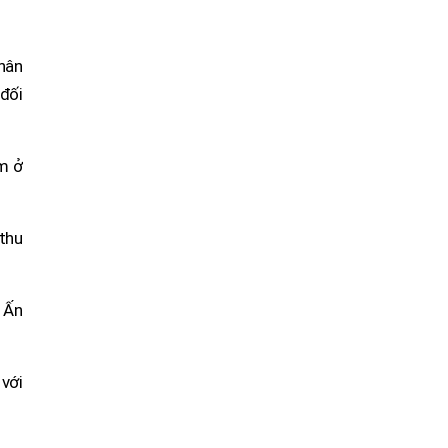
phân
đối
m ở
 thu
 Ấn
 với