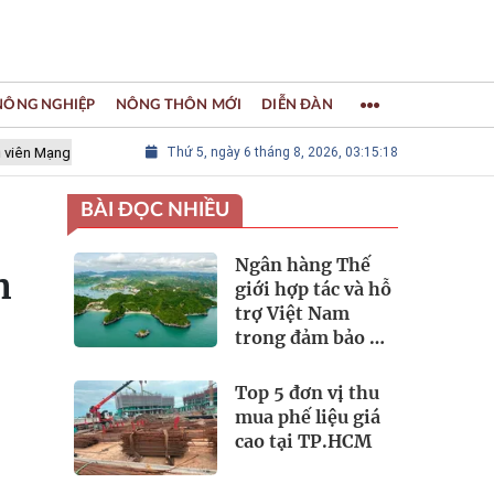
 NÔNG NGHIỆP
NÔNG THÔN MỚI
DIỄN ĐÀN
ạng lưới các Thành phố Thủ công sáng tạo Thế giới
Thứ 5, ngày 6 tháng 8, 2026, 03:15:19
LÀNG NGHỀ 
BÀI ĐỌC NHIỀU
Ngân hàng Thế
n
giới hợp tác và hỗ
trợ Việt Nam
trong đảm bảo an
ninh nguồn nước
Top 5 đơn vị thu
mua phế liệu giá
cao tại TP.HCM