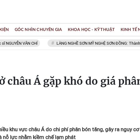
KIỆN
GÓC NHÌN CHUYÊN GIA
KHOA HỌC - KỸ THUẬT
KINH TẾ
 NGUYỄN VĂN CHÍ
LÀNG NGHỀ SƠN MỸ NGHỆ SƠN ĐỒNG: Thành viên M
 ở châu Á gặp khó do giá phâ
hiều khu vực châu Á do chi phí phân bón tăng, gây ra nguy cơ
và nỗ lực nhằm kiềm chế lạm phát