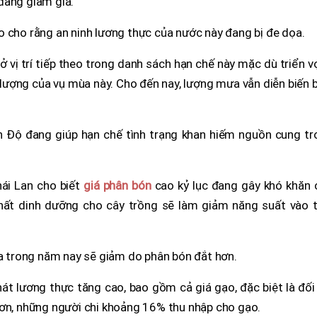
đang giảm giá.”
o cho rằng an ninh lương thực của nước này đang bị đe dọa.
ở vị trí tiếp theo trong danh sách hạn chế này mặc dù triển 
lượng của vụ mùa này. Cho đến nay, lượng mưa vẫn diễn biến 
Ấn Độ đang giúp hạn chế tình trạng khan hiếm nguồn cung tr
ái Lan cho biết
giá phân bón
cao kỷ lục đang gây khó khăn 
chất dinh dưỡng cho cây trồng sẽ làm giảm năng suất vào t
.
úa trong năm nay sẽ giảm do phân bón đắt hơn.
át lương thực tăng cao, bao gồm cả giá gạo, đặc biệt là đối
hơn, những người chi khoảng 16% thu nhập cho gạo.