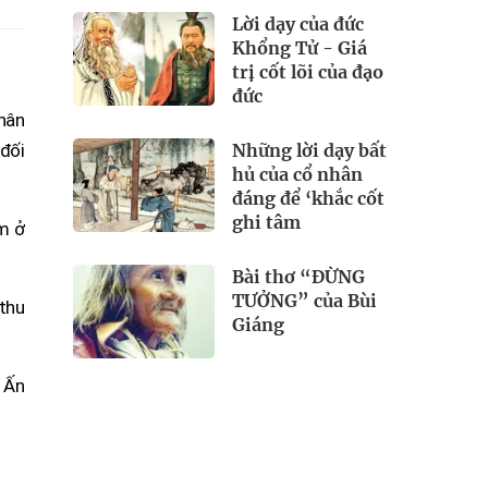
Lời dạy của đức
Khổng Tử - Giá
trị cốt lõi của đạo
đức
phân
Những lời dạy bất
đối
hủ của cổ nhân
đáng để ‘khắc cốt
ghi tâm
m ở
Bài thơ “ĐỪNG
TƯỞNG” của Bùi
 thu
Giáng
 Ấn