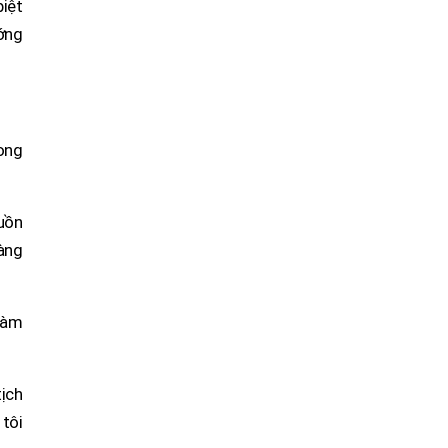
biệt
ướng
rong
uồn
càng
làm
ịch
 tôi