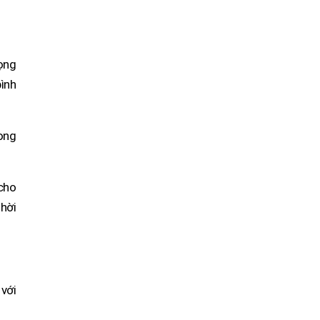
vọng
bình
ong
cho
hời
 với