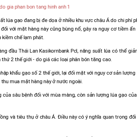
t lúa gạo đang bị đe dọa ở nhiều khu vực châu Á do chi phí 
đối với mặt hàng này cũng bùng nổ, gây ra nguy cơ tiềm ẩn 
m kiềm chế lạm phát.
ng đầu Thái Lan Kasikornbank Pcl, năng suất lúa có thể giả
 thứ 2 thế giới - do giá các loại phân bón tăng cao.
 nhập khẩu gạo số 2 thế giới, lại đối mặt với nguy cơ sản lượng
u thu mua mặt hàng này ở nước ngoài.
g của sâu bệnh đối với mùa màng, còn sản lượng lúa gạo của
rồng và tiêu thụ ở châu Á. Điều này có ý nghĩa quan trọng đối