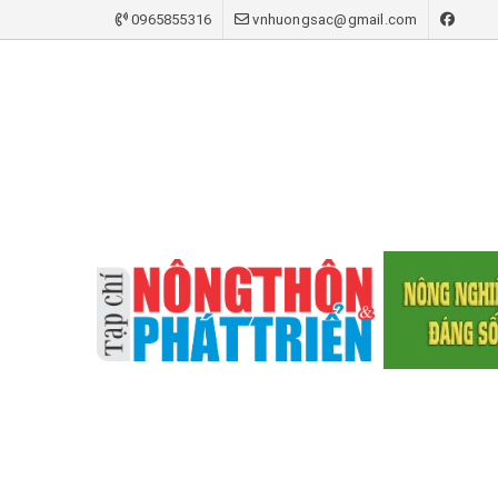
0965855316
vnhuongsac@gmail.com