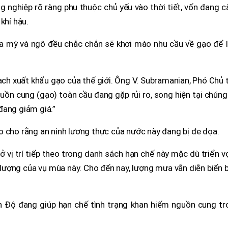
ng nghiệp rõ ràng phụ thuộc chủ yếu vào thời tiết, vốn đang 
khí hậu.
lúa mỳ và ngô đều chắc chắn sẽ khơi mào nhu cầu về gạo để 
 xuất khẩu gạo của thế giới. Ông V. Subramanian, Phó Chủ t
guồn cung (gạo) toàn cầu đang gặp rủi ro, song hiện tại chúng
đang giảm giá.”
o cho rằng an ninh lương thực của nước này đang bị đe dọa.
ở vị trí tiếp theo trong danh sách hạn chế này mặc dù triển 
lượng của vụ mùa này. Cho đến nay, lượng mưa vẫn diễn biến 
Ấn Độ đang giúp hạn chế tình trạng khan hiếm nguồn cung tr