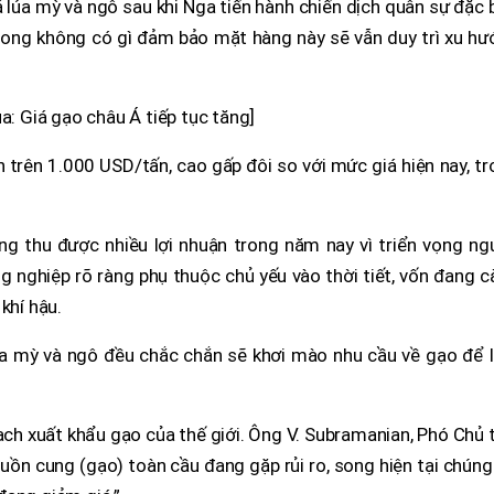
á lúa mỳ và ngô sau khi Nga tiến hành chiến dịch quân sự đặc 
 song không có gì đảm bảo mặt hàng này sẽ vẫn duy trì xu h
a: Giá gạo châu Á tiếp tục tăng]
n trên 1.000 USD/tấn, cao gấp đôi so với mức giá hiện nay, t
ng thu được nhiều lợi nhuận trong năm nay vì triển vọng ng
ng nghiệp rõ ràng phụ thuộc chủ yếu vào thời tiết, vốn đang 
khí hậu.
lúa mỳ và ngô đều chắc chắn sẽ khơi mào nhu cầu về gạo để 
 xuất khẩu gạo của thế giới. Ông V. Subramanian, Phó Chủ t
guồn cung (gạo) toàn cầu đang gặp rủi ro, song hiện tại chúng