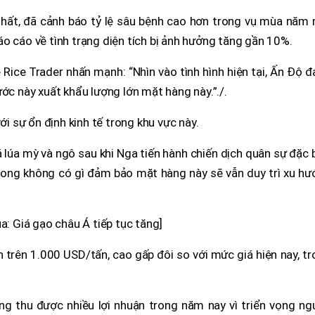
nhất, đã cảnh báo tỷ lệ sâu bệnh cao hơn trong vụ mùa năm 
o cáo về tình trạng diện tích bị ảnh hưởng tăng gần 10%.
ice Trader nhấn mạnh: “Nhìn vào tình hình hiện tại, Ấn Độ 
ước này xuất khẩu lượng lớn mặt hàng này.”./.
ới sự ổn định kinh tế trong khu vực này.
á lúa mỳ và ngô sau khi Nga tiến hành chiến dịch quân sự đặc 
 song không có gì đảm bảo mặt hàng này sẽ vẫn duy trì xu h
a: Giá gạo châu Á tiếp tục tăng]
n trên 1.000 USD/tấn, cao gấp đôi so với mức giá hiện nay, t
ng thu được nhiều lợi nhuận trong năm nay vì triển vọng ng