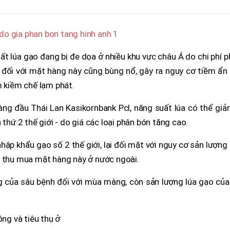
t lúa gạo đang bị đe dọa ở nhiều khu vực châu Á do chi phí 
đối với mặt hàng này cũng bùng nổ, gây ra nguy cơ tiềm ẩn 
m kiềm chế lạm phát.
ng đầu Thái Lan Kasikornbank Pcl, năng suất lúa có thể giả
 thứ 2 thế giới - do giá các loại phân bón tăng cao.
 nhập khẩu gạo số 2 thế giới, lại đối mặt với nguy cơ sản lượng
u thu mua mặt hàng này ở nước ngoài.
g của sâu bệnh đối với mùa màng, còn sản lượng lúa gạo của
ồng và tiêu thụ ở