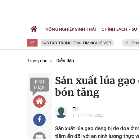
NÔNG NGHIỆP SINH THÁI
CHÍNH SÁCH – SỰ 
FIDEL CASTRO TRONG TRÁI TIM NGƯỜI VIỆT
Thạc sĩ
Trang chủ
Diễn đàn
Sản xuất lúa gạo
BÌNH
LUẬN
bón tăng
TH
14:11 11/07/2022
Sản xuất lúa gạo đang bị đe dọa ở n
tiềm ẩn đối với an ninh lương thực 