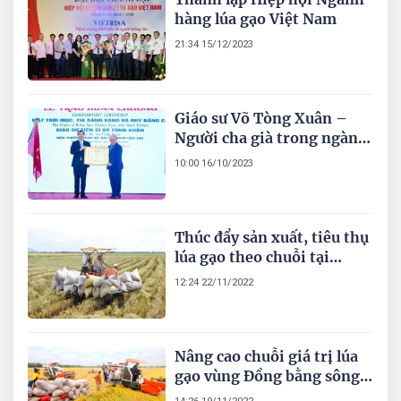
hàng lúa gạo Việt Nam
21:34 15/12/2023
Giáo sư Võ Tòng Xuân –
Người cha già trong ngành
nông nghiệp Nam bộ
10:00 16/10/2023
Thúc đẩy sản xuất, tiêu thụ
lúa gạo theo chuỗi tại
ĐBSCL
12:24 22/11/2022
Nâng cao chuỗi giá trị lúa
gạo vùng Đồng bằng sông
Cửu Long