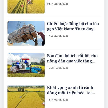
thị trường đến yêu cầu tái
08:44 25/03/2026
cấu trúc chuỗi giá trị
Chiến lược đồng bộ cho lúa
gạo Việt Nam: Từ tư duy
sản lượng đến giá trị
17:03 20/03/2026
thương hiệu toàn cầu
Bảo đảm lợi ích cốt lõi cho
nông dân qua việc tăng
cường thu mua lúa gạo
10:08 12/03/2026
trong bối cảnh hiện nay
Khát vọng xanh từ cánh
đồng một triệu héc-ta:
Hành trình tái định nghĩa
18:44 09/03/2026
giá trị lúa gạo Việt Nam