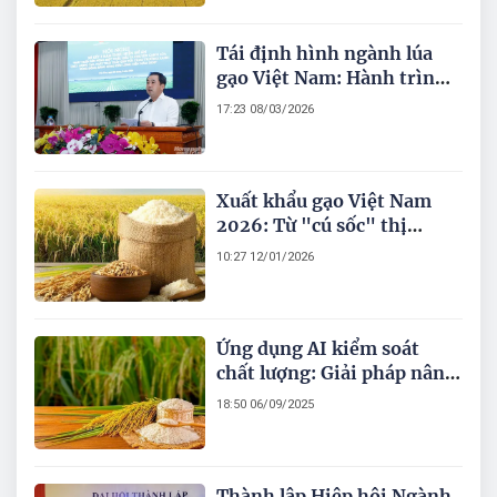
Tái định hình ngành lúa
gạo Việt Nam: Hành trình
xanh hóa và khát vọng
17:23 08/03/2026
phát triển bền vững
Xuất khẩu gạo Việt Nam
2026: Từ "cú sốc" thị
trường đến cuộc cách mạng
10:27 12/01/2026
lúa gạo phát thải thấp
Ứng dụng AI kiểm soát
chất lượng: Giải pháp nâng
cao vị thế giống lúa Việt
18:50 06/09/2025
Nam
Thành lập Hiệp hội Ngành