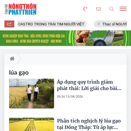
FIDEL CASTRO TRONG TRÁI TIM NGƯỜI VIỆT
Thạc sĩ NGUYỄN V
lúa gạo
Áp dụng quy trình giảm
phát thải: Lời giải cho bài
toán kinh phí của nông dân
06:36 13/04/2026
miền Tây
Phân tích nghịch lý lúa gạo
tại Đồng Tháp: Từ áp lực