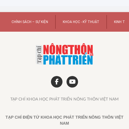
CHÍNH SÁCH – SỰ KIỆN
KHOA HỌC - KỸ THUẬT
KINH TẾ
TẠP CHÍ KHOA HỌC PHÁT TRIỂN NÔNG THÔN VIỆT NAM
TẠP CHÍ ĐIỆN TỬ KHOA HỌC PHÁT TRIỂN NÔNG THÔN VIỆT
NAM