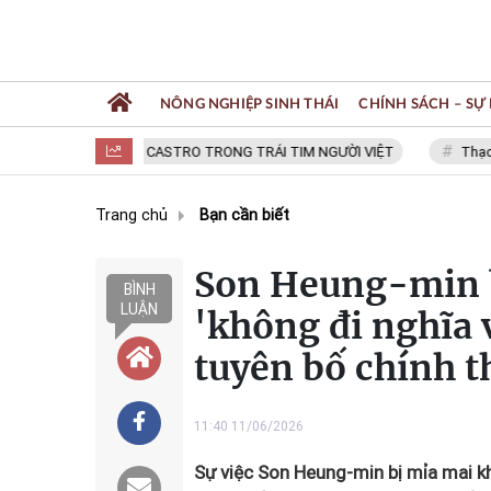
NÔNG NGHIỆP SINH THÁI
CHÍNH SÁCH – SỰ 
FIDEL CASTRO TRONG TRÁI TIM NGƯỜI VIỆT
Thạc sĩ NGUY
Trang chủ
Bạn cần biết
Son Heung-min b
BÌNH
LUẬN
'không đi nghĩa 
tuyên bố chính t
11:40 11/06/2026
Sự việc Son Heung-min bị mỉa mai k