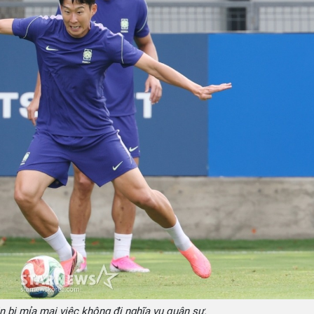
 bị mỉa mai việc không đi nghĩa vụ quân sư.