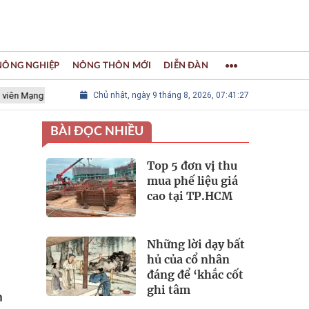
 NÔNG NGHIỆP
NÔNG THÔN MỚI
DIỄN ĐÀN
ưới các Thành phố Thủ công sáng tạo Thế giới
Chủ nhật, ngày 9 tháng 8, 2026, 07:41:29
LÀNG NGHỀ KHẢM T
BÀI ĐỌC NHIỀU
Top 5 đơn vị thu
mua phế liệu giá
cao tại TP.HCM
Những lời dạy bất
hủ của cổ nhân
đáng để ‘khắc cốt
ghi tâm
n