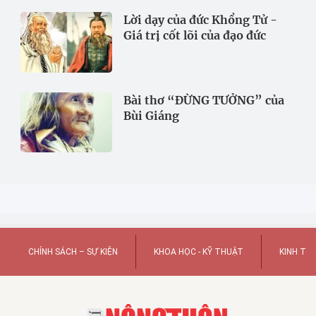
Lời dạy của đức Khổng Tử -
Giá trị cốt lõi của đạo đức
Bài thơ “ĐỪNG TƯỞNG” của
Bùi Giáng
CHÍNH SÁCH – SỰ KIỆN
KHOA HỌC - KỸ THUẬT
KINH TẾ