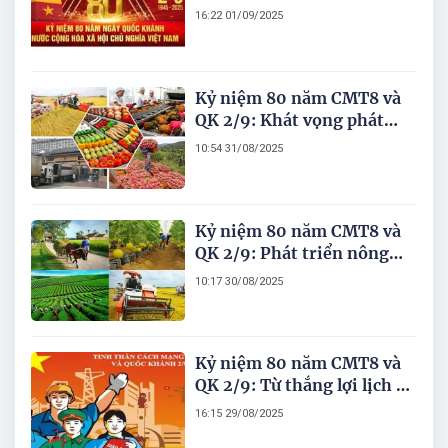
đổi mới, hội nhập - Thành
16:22 01/09/2025
công và thách thức phía
trước
Kỷ niệm 80 năm CMT8 và
QK 2/9: Khát vọng phát
triển nông nghiệp Việt
10:54 31/08/2025
Nam truyền cảm hứng cho
nhiều nước
Kỷ niệm 80 năm CMT8 và
QK 2/9: Phát triển nông
nghiệp, nông dân, nông
10:17 30/08/2025
thôn - Dấu ấn lịch sử và
tầm nhìn tương lai
Kỷ niệm 80 năm CMT8 và
QK 2/9: Từ thắng lợi lịch sử
tạo bước đột phá phát triển
16:15 29/08/2025
trong kỷ nguyên vươn