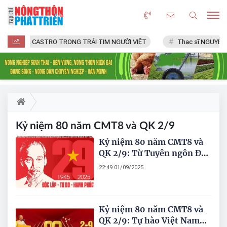
FIDEL CASTRO TRONG TRÁI TIM NGƯỜI VIỆT
Thạc sĩ NGUYỄN 
Kỷ niệm 80 năm CMT8 và QK 2/9
Kỷ niệm 80 năm CMT8 và
QK 2/9: Từ Tuyên ngôn Độc
lập - Áng văn bất hủ - đến
22:49 01/09/2025
vị thế Việt Nam hôm nay
Kỷ niệm 80 năm CMT8 và
QK 2/9: Tự hào Việt Nam