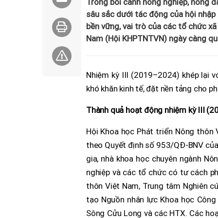
Trong bối cảnh nông nghiệp, nông d
sâu sắc dưới tác động của hội nhập q
bền vững, vai trò của các tổ chức x
Nam (Hội KHPTNTVN) ngày càng qua
Nhiệm kỳ III (2019–2024) khép lại v
khó khăn kinh tế, đặt nền tảng cho 
Thành quả hoạt động nhiệm kỳ III (
Hội Khoa học Phát triển Nông thôn
theo Quyết định số 953/QĐ-BNV của 
gia, nhà khoa học chuyên ngành Nôn
nghiệp và các tổ chức có tư cách p
thôn Việt Nam, Trung tâm Nghiên cứ
tạo Nguồn nhân lực Khoa học Công
Sông Cửu Long và các HTX. Các hoạt 