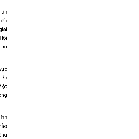
 án
hiến
iai
 Hội
n cơ
 vực
riển
Việt
rọng
ính
hảo
đồng