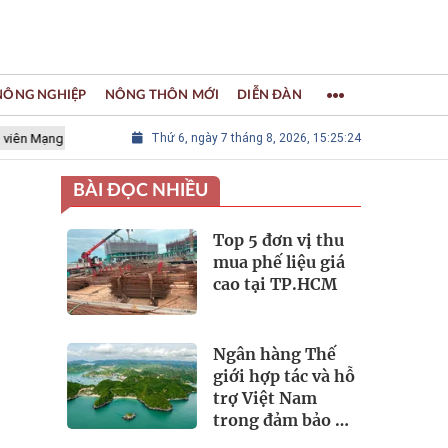
 NÔNG NGHIỆP
NÔNG THÔN MỚI
DIỄN ĐÀN
ng lưới các Thành phố Thủ công sáng tạo Thế giới
Thứ 6, ngày 7 tháng 8, 2026, 15:25:24
LÀNG NGHỀ K
BÀI ĐỌC NHIỀU
Top 5 đơn vị thu
mua phế liệu giá
cao tại TP.HCM
Ngân hàng Thế
giới hợp tác và hỗ
trợ Việt Nam
trong đảm bảo an
ninh nguồn nước