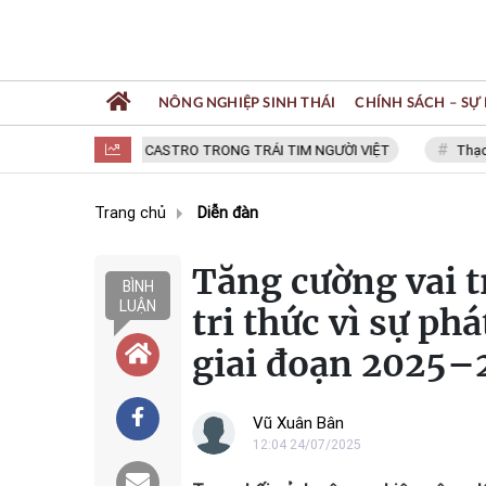
NÔNG NGHIỆP SINH THÁI
CHÍNH SÁCH – SỰ 
FIDEL CASTRO TRONG TRÁI TIM NGƯỜI VIỆT
Thạc sĩ 
Trang chủ
Diễn đàn
Tăng cường vai tr
BÌNH
LUẬN
tri thức vì sự ph
giai đoạn 2025–
Vũ Xuân Bân
12:04 24/07/2025