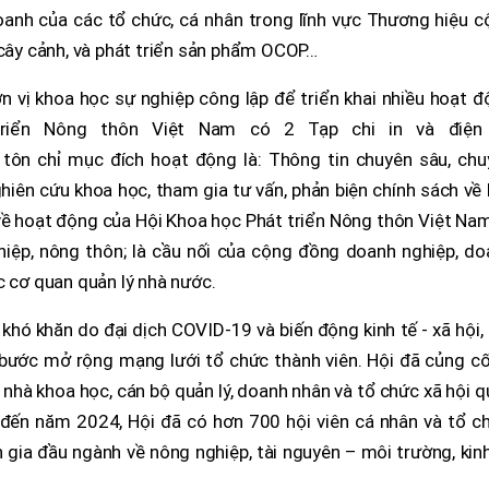
doanh của các tổ chức, cá nhân trong lĩnh vực Thương hiệu 
 cây cảnh, và phát triển sản phẩm OCOP…
ơn vị khoa học sự nghiệp công lập để triển khai nhiều hoạt 
triển Nông thôn Việt Nam có 2 Tạp chi in và điện
ó tôn chỉ mục đích hoạt động là: Thông tin chuyên sâu, chu
ghiên cứu khoa học, tham gia tư vấn, phản biện chính sách về 
về hoạt động của Hội Khoa học Phát triển Nông thôn Việt Nam
hiệp, nông thôn; là cầu nối của cộng đồng doanh nghiệp, do
c cơ quan quản lý nhà nước.
 khó khăn do đại dịch COVID-19 và biến động kinh tế - xã hội,
 bước mở rộng mạng lưới tổ chức thành viên. Hội đã củng cố
 nhà khoa học, cán bộ quản lý, doanh nhân và tổ chức xã hội 
 đến năm 2024, Hội đã có hơn 700 hội viên cá nhân và tổ ch
n gia đầu ngành về nông nghiệp, tài nguyên – môi trường, kin