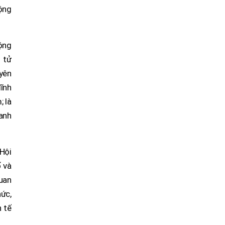
cộng
động
 tử
yên
lĩnh
; là
anh
 Hội
 và
quan
ức,
h tế