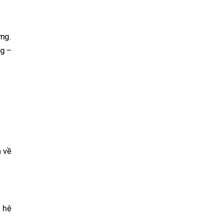
ững.
ng –
h về
 hệ