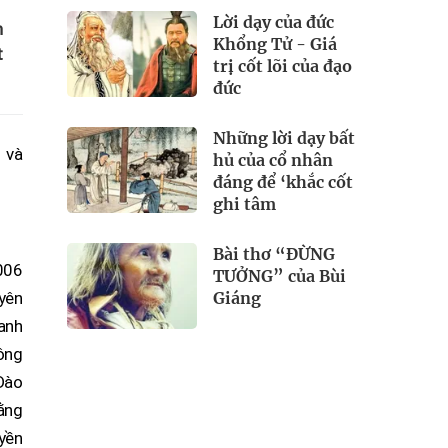
Lời dạy của đức
n
Khổng Tử - Giá
t
trị cốt lõi của đạo
đức
Những lời dạy bất
9 và
hủ của cổ nhân
đáng để ‘khắc cốt
ghi tâm
Bài thơ “ĐỪNG
006
TƯỞNG” của Bùi
Giáng
yên
anh
ông
Đào
ằng
yền