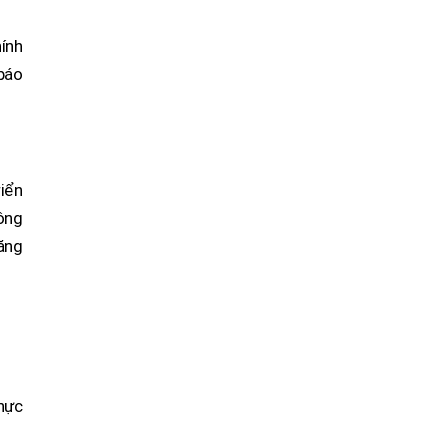
ính
báo
riển
nông
ăng
thực