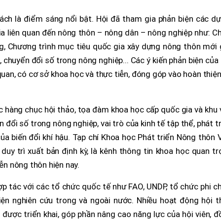
ách là điểm sáng nổi bật. Hội đã tham gia phản biện các dự
gia liên quan đến nông thôn – nông dân – nông nghiệp như: C
g, Chương trình mục tiêu quốc gia xây dựng nông thôn mới g
chuyển đổi số trong nông nghiệp... Các ý kiến phản biện của
uan, có cơ sở khoa học và thực tiễn, đóng góp vào hoàn thiệ
c hàng chục hội thảo, tọa đàm khoa học cấp quốc gia và khu
n đổi số trong nông nghiệp, vai trò của kinh tế tập thể, phát t
a biến đổi khí hậu. Tạp chí Khoa học Phát triển Nông thôn 
uy trì xuất bản định kỳ, là kênh thông tin khoa học quan t
iễn nông thôn hiện nay.
 tác với các tổ chức quốc tế như FAO, UNDP, tổ chức phi ch
iện nghiên cứu trong và ngoài nước. Nhiều hoạt động hội t
 được triển khai, góp phần nâng cao năng lực của hội viên, 