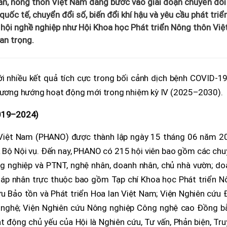
ân, nông thôn Việt Nam đang bước vào giai đoạn chuyển đổi
uốc tế, chuyển đổi số, biến đổi khí hậu và yêu cầu phát triể
ã hội nghề nghiệp như Hội Khoa học Phát triển Nông thôn Việ
n trọng.
ới nhiều kết quả tích cực trong bối cảnh dịch bệnh COVID-1
phương hướng hoạt động mới trong nhiệm kỳ IV (2025–2030).
2019–2024)
 Việt Nam (PHANO) được thành lập ngày 15 tháng 06 năm 2
Bộ Nội vụ. Đến nay, PHANO có 215 hội viên bao gồm các chu
g nghiệp và PTNT, nghệ nhân, doanh nhân, chủ nhà vườn; do
háp nhân trực thuộc bao gồm Tạp chí Khoa học Phát triển N
u Bảo tồn và Phát triển Hoa lan Việt Nam; Viện Nghiên cứu 
 nghệ; Viện Nghiên cứu Nông nghiệp Công nghệ cao Đồng b
động chủ yếu của Hội là Nghiên cứu, Tư vấn, Phản biện, Tru