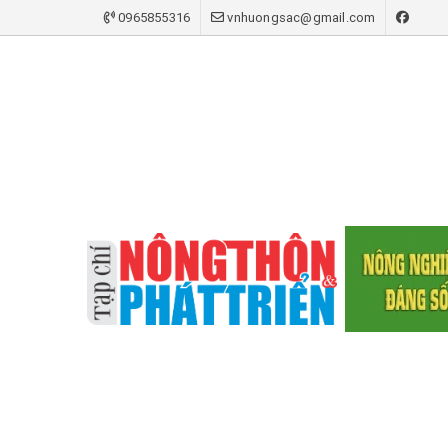
0965855316
vnhuongsac@gmail.com