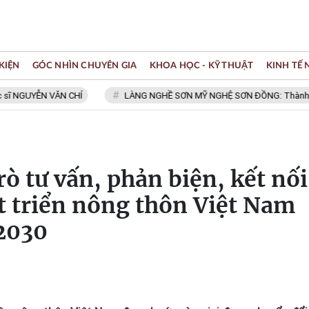
KIỆN
GÓC NHÌN CHUYÊN GIA
KHOA HỌC - KỸ THUẬT
KINH TẾ
NGUYỄN VĂN CHÍ
LÀNG NGHỀ SƠN MỸ NGHỆ SƠN ĐỒNG: Thành viên Mạ
ò tư vấn, phản biện, kết nối
át triển nông thôn Việt Nam
2030