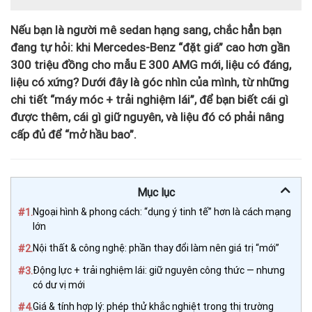
Nếu bạn là người mê sedan hạng sang, chắc hẳn bạn
đang tự hỏi: khi Mercedes-Benz “đặt giá” cao hơn gần
300 triệu đồng cho mẫu E 300 AMG mới, liệu có đáng,
liệu có xứng? Dưới đây là góc nhìn của mình, từ những
chi tiết “máy móc + trải nghiệm lái”, để bạn biết cái gì
được thêm, cái gì giữ nguyên, và liệu đó có phải nâng
cấp đủ để “mở hầu bao”.
Mục lục
#1.
Ngoại hình & phong cách: “dụng ý tinh tế” hơn là cách mạng
lớn
#2.
Nội thất & công nghệ: phần thay đổi làm nên giá trị “mới”
#3.
Động lực + trải nghiệm lái: giữ nguyên công thức — nhưng
có dư vị mới
#4.
Giá & tính hợp lý: phép thử khắc nghiệt trong thị trường