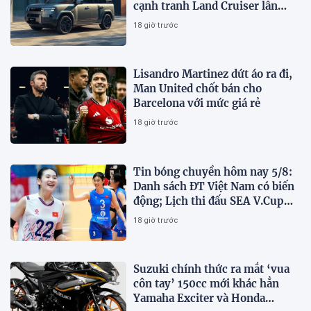
cạnh tranh Land Cruiser lẫn
Defender
18 giờ trước
Lisandro Martinez dứt áo ra đi,
Man United chốt bán cho
Barcelona với mức giá rẻ
18 giờ trước
Tin bóng chuyền hôm nay 5/8:
Danh sách ĐT Việt Nam có biến
động; Lịch thi đấu SEA V.Cup
2026
18 giờ trước
Suzuki chính thức ra mắt ‘vua
côn tay’ 150cc mới khác hẳn
Yamaha Exciter và Honda