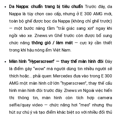
Da Nappa: chuẩn trang bị tiêu chuẩn
Trước đây, da
Nappa là tùy chọn cao cấp, nhưng ở E 300 AMG mới,
toàn bộ ghế được bọc da Nappa (không chỉ ghế trước)
— một bước nâng tầm “trải giác sang xịn” ngay khi
ngồi vào xe. Znews.vn Ghế trước còn được bổ sung
chức năng
thông gió / làm mát
— cực kỳ cần thiết
trong khí hậu nóng ẩm Việt Nam.
Màn hình “Hyperscreen” — thay thế màn hình đôi
Đây
là điểm gây “wow” mà người dùng tin nhiều người sẽ
thích hoặc… phải quen: Mercedes đưa vào trong E 300
AMG một màn hình cỡ lớn “hyperscreen”, thay thế cấu
hình màn hình đôi trước đây. Znews.vn Ngoài việc hiển
thị thông tin, màn hình còn tích hợp camera
selfie/quay video — chức năng hơi “mẹo” nhưng thu
hút sự chú ý và tạo điểm khác biệt so với nhiều đối thủ