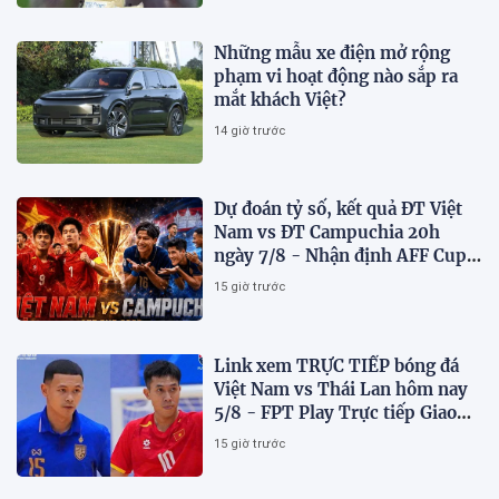
Những mẫu xe điện mở rộng
phạm vi hoạt động nào sắp ra
mắt khách Việt?
14 giờ trước
Dự đoán tỷ số, kết quả ĐT Việt
Nam vs ĐT Campuchia 20h
ngày 7/8 - Nhận định AFF Cup
2026
15 giờ trước
Link xem TRỰC TIẾP bóng đá
Việt Nam vs Thái Lan hôm nay
5/8 - FPT Play Trực tiếp Giao
hữu futsal 2026
15 giờ trước