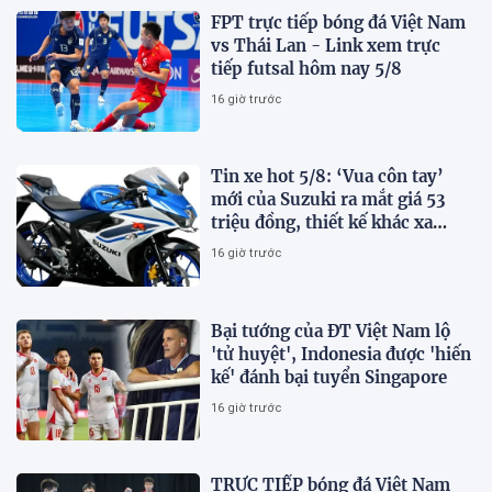
FPT trực tiếp bóng đá Việt Nam
vs Thái Lan - Link xem trực
tiếp futsal hôm nay 5/8
16 giờ trước
Tin xe hot 5/8: ‘Vua côn tay’
mới của Suzuki ra mắt giá 53
triệu đồng, thiết kế khác xa
Honda Winner R và Yamaha
16 giờ trước
Exciter
Bại tướng của ĐT Việt Nam lộ
'tử huyệt', Indonesia được 'hiến
kế' đánh bại tuyển Singapore
16 giờ trước
TRỰC TIẾP bóng đá Việt Nam