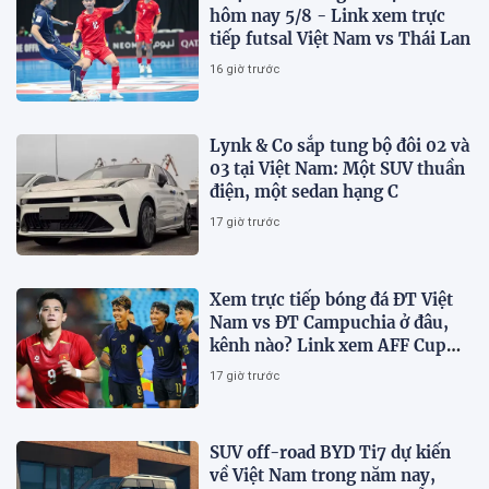
hôm nay 5/8 - Link xem trực
tiếp futsal Việt Nam vs Thái Lan
16 giờ trước
Lynk & Co sắp tung bộ đôi 02 và
03 tại Việt Nam: Một SUV thuần
điện, một sedan hạng C
17 giờ trước
Xem trực tiếp bóng đá ĐT Việt
Nam vs ĐT Campuchia ở đâu,
kênh nào? Link xem AFF Cup
2026 trên VTV3, VTV6
17 giờ trước
SUV off-road BYD Ti7 dự kiến
về Việt Nam trong năm nay,