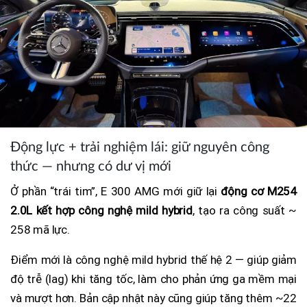
Động lực + trải nghiệm lái: giữ nguyên công
thức — nhưng có dư vị mới
Ở phần “trái tim”, E 300 AMG mới giữ lại
động cơ M254
2.0L kết hợp công nghệ mild hybrid
, tạo ra công suất ~
258 mã lực.
Điểm mới là công nghệ mild hybrid thế hệ 2 — giúp giảm
độ trễ (lag) khi tăng tốc, làm cho phản ứng ga mềm mại
và mượt hơn. Bản cập nhật này cũng giúp tăng thêm ~22