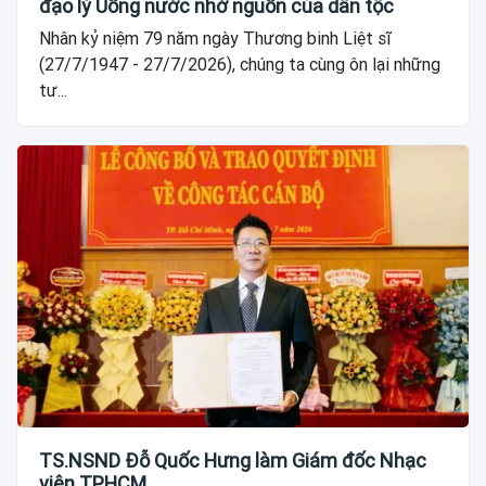
đạo lý Uống nước nhớ nguồn của dân tộc
Nhân kỷ niệm 79 năm ngày Thương binh Liệt sĩ
(27/7/1947 - 27/7/2026), chúng ta cùng ôn lại những
tư...
TS.NSND Đỗ Quốc Hưng làm Giám đốc Nhạc
viện TPHCM