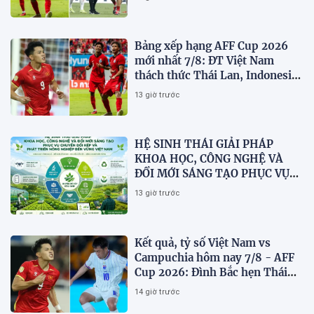
Bảng xếp hạng AFF Cup 2026
mới nhất 7/8: ĐT Việt Nam
thách thức Thái Lan, Indonesia
dừng bước
13 giờ trước
HỆ SINH THÁI GIẢI PHÁP
KHOA HỌC, CÔNG NGHỆ VÀ
ĐỔI MỚI SÁNG TẠO PHỤC VỤ
CHUYỂN ĐỔI KÉP VÀ PHÁT
13 giờ trước
TRIỂN NÔNG NGHIỆP BỀN
VỮNG VIỆT NAM
Kết quả, tỷ số Việt Nam vs
Campuchia hôm nay 7/8 - AFF
Cup 2026: Đình Bắc hẹn Thái
Lan ở chung kết?
14 giờ trước