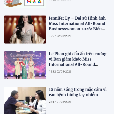
17:43 03/08/2026
Jennifer Ly – Đại sứ Hình ảnh
Miss International All-Round
Businesswoman 2026: Biểu
tượng của nhan sắc, trí tuệ và
16:27 02/08/2026
bản lĩnh
Lê Phan ghi dấu ấn trên cương
vị Ban giám khảo Miss
International All-Round
Businesswoman 2026: Thanh
16:12 02/08/2026
lịch, trí tuệ và lan tỏa giá trị của
người phụ nữ hiện đại
10 năm sống trong mặc cảm vì
căn bệnh tưởng lây nhiễm
22:17 01/08/2026