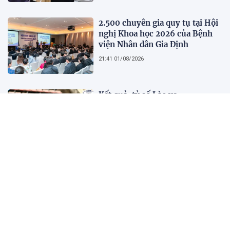
2.500 chuyên gia quy tụ tại Hội
nghị Khoa học 2026 của Bệnh
viện Nhân dân Gia Định
21:41 01/08/2026
Kết quả, tỷ số Lào vs
Philippines hôm nay 1/8 - AFF
Cup 2026: Cú hích lớn cho ĐT
Việt Nam
18:35 01/08/2026
Nước trong quá không có cá,
người xét nét quá không có bạn
10:45 01/08/2026