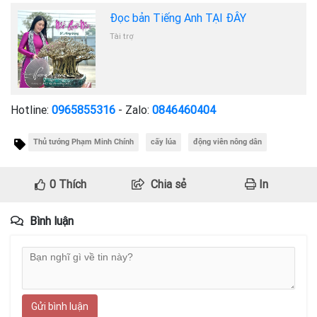
Đọc bản Tiếng Anh TẠI ĐÂY
Tài trợ
Hotline:
0965855316
- Zalo:
0846460404
Thủ tướng Phạm Minh Chính
cấy lúa
động viên nông dân
0
Thích
Chia sẻ
In
Bình luận
Gửi bình luận