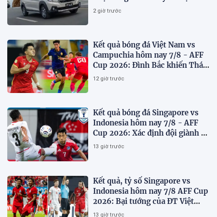
75 triệu đồng
2 giờ trước
Kết quả bóng đá Việt Nam vs
Campuchia hôm nay 7/8 - AFF
Cup 2026: Đình Bắc khiến Thái
Lan run sợ
12 giờ trước
Kết quả bóng đá Singapore vs
Indonesia hôm nay 7/8 - AFF
Cup 2026: Xác định đội giành vé
Bán kết
13 giờ trước
Kết quả, tỷ số Singapore vs
Indonesia hôm nay 7/8 AFF Cup
2026: Bại tướng của ĐT Việt
nam dừng bước sớm
13 giờ trước