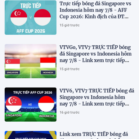
Trực tiếp bóng đá Singapore vs
Indonesia hôm nay 7/8 - AFF
Cup 2026: Kình địch của ĐT
Việt Nam thua đau?
15 giờ trước
VTVGo, VTV7 TRỰC TIẾP bóng
đá Singapore vs Indonesia hôm
nay 7/8 - Link xem trực tiếp
AFF Cup 2026 mới nhất
15 giờ trước
VTV6, VTV7 TRỰC TIẾP bóng đá
Singapore vs Indonesia hôm
nay 7/8 - Link xem trực tiếp
AFF Cup 2026 mới nhất
16 giờ trước
Link xem TRỰC TIẾP bóng đá