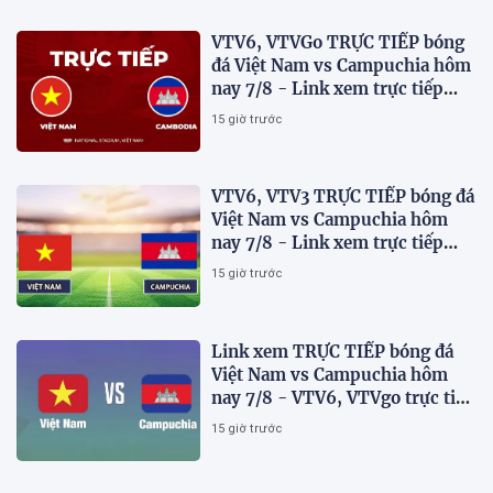
VTV6, VTVGo TRỰC TIẾP bóng
đá Việt Nam vs Campuchia hôm
nay 7/8 - Link xem trực tiếp
AFF Cup 2026 mới nhất
15 giờ trước
VTV6, VTV3 TRỰC TIẾP bóng đá
Việt Nam vs Campuchia hôm
nay 7/8 - Link xem trực tiếp
AFF Cup 2026 mới nhất
15 giờ trước
Link xem TRỰC TIẾP bóng đá
Việt Nam vs Campuchia hôm
nay 7/8 - VTV6, VTVgo trực tiếp
AFF Cup 2026
15 giờ trước