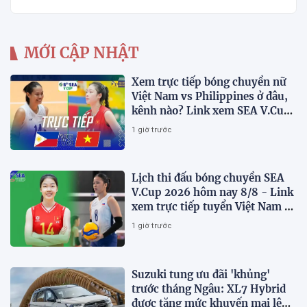
MỚI CẬP NHẬT
Xem trực tiếp bóng chuyền nữ
Việt Nam vs Philippines ở đâu,
kênh nào? Link xem SEA V.Cup
2026 mới nhất
1 giờ trước
Lịch thi đấu bóng chuyền SEA
V.Cup 2026 hôm nay 8/8 - Link
xem trực tiếp tuyển Việt Nam vs
Philippines
1 giờ trước
Suzuki tung ưu đãi 'khủng'
trước tháng Ngâu: XL7 Hybrid
được tăng mức khuyến mại lên