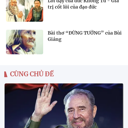
Lời dạy của đức Khổng Tử - Giá
trị cốt lõi của đạo đức
Bài thơ “ĐỪNG TƯỞNG” của Bùi
Giáng
CÙNG CHỦ ĐỀ