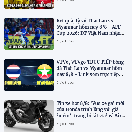
Kết quả, tỷ số Thái Lan vs
Myanmar hôm nay 8/8 - AFF
Cup 2026: ĐT Việt Nam nhận
tin vui
4 giờ trước
VTV6, VTVgo TRỰC TIẾP bóng
đá Thái Lan vs Myanmar hôm
nay 8/8 - Link xem trực tiếp
AFF Cup 2026 mới nhất
5 giờ trước
Tin xe hot 8/8: ‘Vua xe ga’ mới
của Honda trình làng với giá
‘mềm’, trang bị ‘át vía’ cả Air
Blade và SH
5 giờ trước