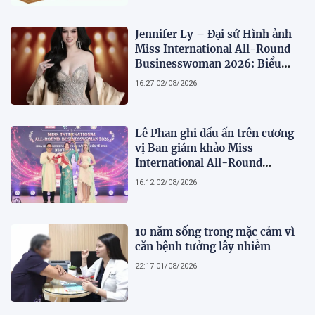
Jennifer Ly – Đại sứ Hình ảnh
Miss International All-Round
Businesswoman 2026: Biểu
tượng của nhan sắc, trí tuệ và
16:27 02/08/2026
bản lĩnh
Lê Phan ghi dấu ấn trên cương
vị Ban giám khảo Miss
International All-Round
Businesswoman 2026: Thanh
16:12 02/08/2026
lịch, trí tuệ và lan tỏa giá trị của
người phụ nữ hiện đại
10 năm sống trong mặc cảm vì
căn bệnh tưởng lây nhiễm
22:17 01/08/2026