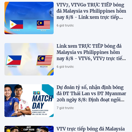
VTV7, VTVGo TRỰC TIẾP bóng
đá Malaysia vs Philippines hôm
nay 8/8 - Link xem trực tiếp
AFF Cup 2026 mới nhất
6 giờ trước
Link xem TRỰC TIẾP bóng đá
Malaysia vs Philippines hôm
nay 8/8 - VTV6, VTV7 trực tiếp
AFF Cup 2026
6 giờ trước
Dự đoán tỷ số, nhận định bóng
đá ĐT Thái Lan vs ĐT Myanmar
20h ngày 8/8: Định đoạt ngôi
đầu bảng
7 giờ trước
VTV trực tiếp bóng đá Malaysia