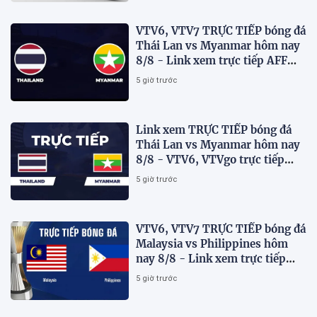
VTV6, VTV7 TRỰC TIẾP bóng đá
Thái Lan vs Myanmar hôm nay
8/8 - Link xem trực tiếp AFF
Cup 2026 mới nhất
5 giờ trước
Link xem TRỰC TIẾP bóng đá
Thái Lan vs Myanmar hôm nay
8/8 - VTV6, VTVgo trực tiếp
AFF Cup 2026
5 giờ trước
VTV6, VTV7 TRỰC TIẾP bóng đá
Malaysia vs Philippines hôm
nay 8/8 - Link xem trực tiếp
AFF Cup 2026 mới nhất
5 giờ trước