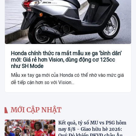
Honda chính thức ra mắt mẫu xe ga ‘bình dân’
mới: Giá rẻ hơn Vision, dùng động cơ 125cc
như SH Mode
Mẫu xe tay ga mới của Honda có thể nhờ vào mức giá
dễ tiếp cận hơn so với Vision...
MỚI CẬP NHẬT
Kết quả, tỷ số MU vs PSG hôm
nay 8/8 - Giao hữu hè 2026:
Quỷ Đỏ khiến ĐKVĐ châu Âu