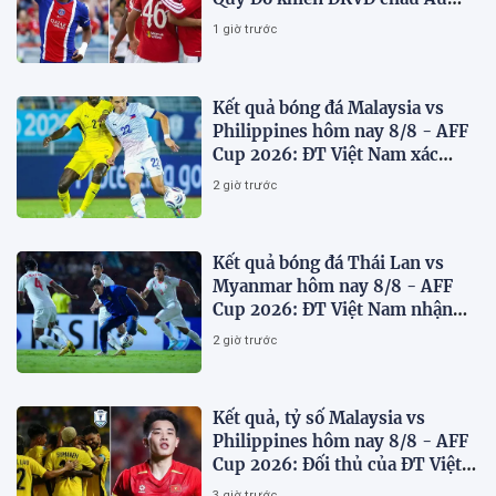
toát mồ hôi
1 giờ trước
Kết quả bóng đá Malaysia vs
Philippines hôm nay 8/8 - AFF
Cup 2026: ĐT Việt Nam xác
định đối thủ
2 giờ trước
Kết quả bóng đá Thái Lan vs
Myanmar hôm nay 8/8 - AFF
Cup 2026: ĐT Việt Nam nhận
'chiến thư'
2 giờ trước
Kết quả, tỷ số Malaysia vs
Philippines hôm nay 8/8 - AFF
Cup 2026: Đối thủ của ĐT Việt
Nam lộ diện
3 giờ trước