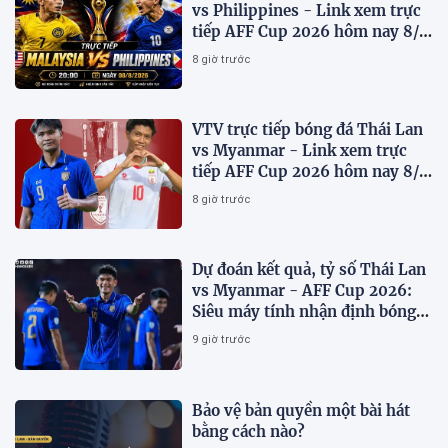
vs Philippines - Link xem trực
tiếp AFF Cup 2026 hôm nay 8/8
trên VTV7
8 giờ trước
VTV trực tiếp bóng đá Thái Lan
vs Myanmar - Link xem trực
tiếp AFF Cup 2026 hôm nay 8/8
trên VTV6
8 giờ trước
Dự đoán kết quả, tỷ số Thái Lan
vs Myanmar - AFF Cup 2026:
Siêu máy tính nhận định bóng
đá hôm nay 8/8
9 giờ trước
Bảo vệ bản quyền một bài hát
bằng cách nào?