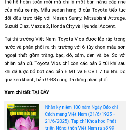
thế hệ hoàn toàn mới mà chỉ là một bản nâng cấp nhẹ
của mẫu xe này. Mẫu sedan hạng B của Toyota tiếp tục
đối đầu trực tiếp với Nissan Sunny, Mitsubishi Attrage,
Suzuki Ciaz, Mazda 2, Honda City và Hyundai Accent.
Tại thị trường Việt Nam, Toyota Vios được lắp ráp trong
nước và phân phối ra thị trường với 6 tùy chọn màu sơn
ngoại thất gồm trắng, bạc, đỏ, xám, đen và be. So với
phiên bản cũ, Toyota Vios chỉ còn các bản 3 túi khí sau
khi đã lược bỏ bớt các bản E MT và E CVT 7 túi khí. Do
quá kén khách, bản G-RS cũng đã dừng phân phối.
Xem chi tiết TẠI ĐÂY
Nhân kỷ niệm 100 năm Ngày Báo chí
Cách mạng Việt Nam (21/6/1925 -
21/6/2025), Tạp chí Khoa học Phát
triển Nông thôn Việt Nam ra số 99