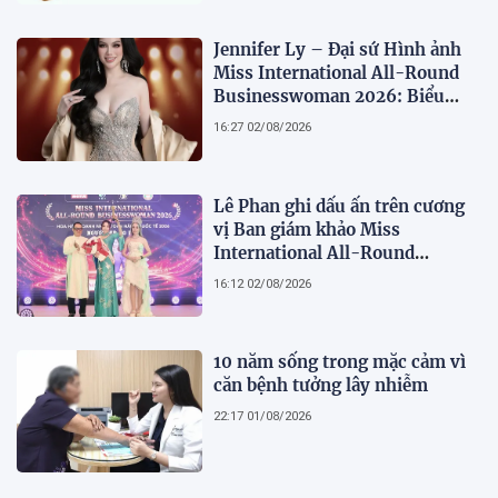
Jennifer Ly – Đại sứ Hình ảnh
Miss International All-Round
Businesswoman 2026: Biểu
tượng của nhan sắc, trí tuệ và
16:27 02/08/2026
bản lĩnh
Lê Phan ghi dấu ấn trên cương
vị Ban giám khảo Miss
International All-Round
Businesswoman 2026: Thanh
16:12 02/08/2026
lịch, trí tuệ và lan tỏa giá trị của
người phụ nữ hiện đại
10 năm sống trong mặc cảm vì
căn bệnh tưởng lây nhiễm
22:17 01/08/2026