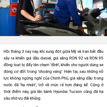
Hồi tháng 3 nay nay, khi xung đột giữa Mỹ và Iran bắt đầu
xảy ra khiến giá dầu diesel, giá xăng RON 92 và RON 95
đồng loạt bị đẩy lên chạm 'đỉnh', khiến cho người dùng xe
động cơ đốt trong 'choáng váng'. Hiện tại, sau những nỗ
lực không ngừng nghỉ của Chính Phủ, giá xăng dầu trong
nước đã 'hạ nhiệt', trở về mức rẻ hơn đáng kể. Cũng ở
thời điểm này, giá lăn bánh Hyundai Tucson cũng đã hạ
sâu nhờ ưu đãi khủng.