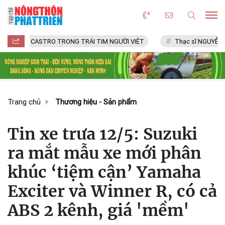
CASTRO TRONG TRÁI TIM NGƯỜI VIỆT
Thạc sĩ NGUYỄN VĂN CHÍ
Trang chủ
Thương hiệu - Sản phẩm
Tin xe trưa 12/5: Suzuki
ra mắt mẫu xe mới phân
khúc ‘tiệm cận’ Yamaha
Exciter và Winner R, có cả
ABS 2 kênh, giá 'mềm'