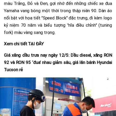
màu Trắng, Đỏ và Đen, gợi nhớ đến những chiếc xe đua
Yamaha vang bóng một thời trong thập niên 90. Dàn áo
nổi bật với họa tiết "Speed Block" đặc trưng, đi kèm logo
kỷ niệm 70 năm và biểu tượng "nĩa điều chỉnh" (tuning
fork) màu vàng sang trọng.
Xem chi tiết TẠI ĐÂY
Giá xăng dầu trưa nay ngày 12/5: Dầu diesel, xăng RON
92 và RON 95 ‘đua’ nhau giảm sâu, giá lăn bánh Hyundai
Tucson rẻ