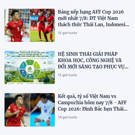
Bảng xếp hạng AFF Cup 2026
mới nhất 7/8: ĐT Việt Nam
thách thức Thái Lan, Indonesia
dừng bước
13 giờ trước
HỆ SINH THÁI GIẢI PHÁP
KHOA HỌC, CÔNG NGHỆ VÀ
ĐỔI MỚI SÁNG TẠO PHỤC VỤ
CHUYỂN ĐỔI KÉP VÀ PHÁT
13 giờ trước
TRIỂN NÔNG NGHIỆP BỀN
VỮNG VIỆT NAM
Kết quả, tỷ số Việt Nam vs
Campuchia hôm nay 7/8 - AFF
Cup 2026: Đình Bắc hẹn Thái
Lan ở chung kết?
14 giờ trước