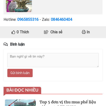
Hotline:
0965855316
- Zalo:
0846460404
0
Thích
Chia sẻ
In
Bình luận
Gửi bình luận
BÀI ĐỌC NHIỀU
Top 5 đơn vị thu mua phế liệu