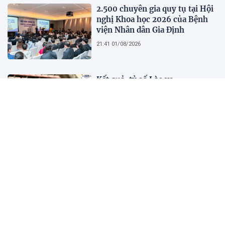
2.500 chuyên gia quy tụ tại Hội
nghị Khoa học 2026 của Bệnh
viện Nhân dân Gia Định
21:41 01/08/2026
Kết quả, tỷ số Lào vs
Philippines hôm nay 1/8 - AFF
Cup 2026: Cú hích lớn cho ĐT
Việt Nam
18:35 01/08/2026
Nước trong quá không có cá,
người xét nét quá không có bạn
10:45 01/08/2026
Người kể chuyện Bản Mây: Kết