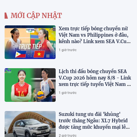
MỚI CẬP NHẬT
Xem trực tiếp bóng chuyền nữ
Việt Nam vs Philippines ở đâu,
kênh nào? Link xem SEA V.Cup
2026 mới nhất
1 giờ trước
Lịch thi đấu bóng chuyền SEA
V.Cup 2026 hôm nay 8/8 - Link
xem trực tiếp tuyển Việt Nam vs
Philippines
1 giờ trước
Suzuki tung ưu đãi 'khủng'
trước tháng Ngâu: XL7 Hybrid
được tăng mức khuyến mại lên
75 triệu đồng
2 giờ trước