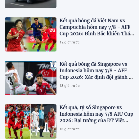
Kết quả bóng đá Việt Nam vs
Campuchia hôm nay 7/8 - AFF
Cup 2026: Đình Bắc khiến Thái
Lan run sợ
12 giờ trước
Kết quả bóng đá Singapore vs
Indonesia hôm nay 7/8 - AFF
Cup 2026: Xác định đội giành vé
Bán kết
13 giờ trước
Kết quả, tỷ số Singapore vs
Indonesia hôm nay 7/8 AFF Cup
2026: Bại tướng của ĐT Việt
nam dừng bước sớm
13 giờ trước