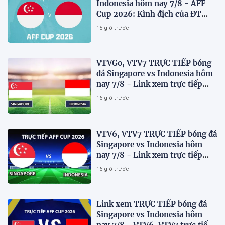
Indonesia hôm nay 7/8 - AFF
Cup 2026: Kình địch của ĐT
Việt Nam thua đau?
15 giờ trước
VTVGo, VTV7 TRỰC TIẾP bóng
đá Singapore vs Indonesia hôm
nay 7/8 - Link xem trực tiếp
AFF Cup 2026 mới nhất
16 giờ trước
VTV6, VTV7 TRỰC TIẾP bóng đá
Singapore vs Indonesia hôm
nay 7/8 - Link xem trực tiếp
AFF Cup 2026 mới nhất
16 giờ trước
Link xem TRỰC TIẾP bóng đá
Singapore vs Indonesia hôm