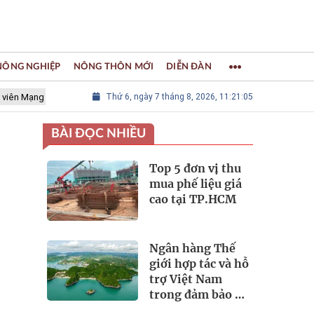
 NÔNG NGHIỆP
NÔNG THÔN MỚI
DIỄN ĐÀN
lưới các Thành phố Thủ công sáng tạo Thế giới
Thứ 6, ngày 7 tháng 8, 2026, 11:21:06
LÀNG NGHỀ KHẢM 
BÀI ĐỌC NHIỀU
Top 5 đơn vị thu
mua phế liệu giá
cao tại TP.HCM
Ngân hàng Thế
giới hợp tác và hỗ
trợ Việt Nam
trong đảm bảo an
ninh nguồn nước