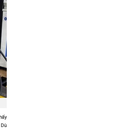
hấy
. Dù