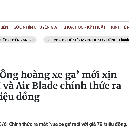
KIỆN
GÓC NHÌN CHUYÊN GIA
KHOA HỌC - KỸ THUẬT
KINH TẾ
ỄN VĂN CHÍ
LÀNG NGHỀ SƠN MỸ NGHỆ SƠN ĐỒNG: Thành viên Mạng 
 ‘Ông hoàng xe ga’ mới xịn
và Air Blade chính thức ra
riệu đồng
8/6: Chính thức ra mắt ‘vua xe ga’ mới với giá 79 triệu đồng,