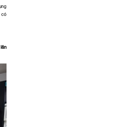
ụng
0 có
 lăn