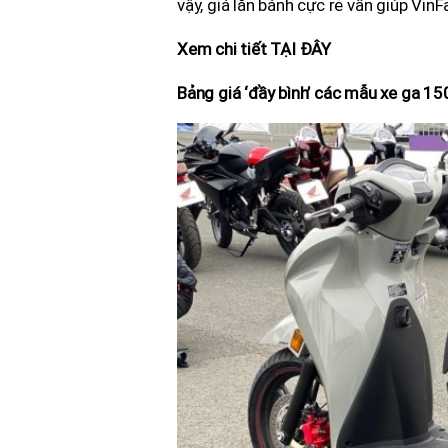
vậy, giá lăn bánh cực rẻ vẫn giúp Vin
Xem chi tiết TẠI ĐÂY
Bảng giá ‘đầy bình’ các mẫu xe ga 15