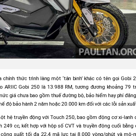
chính thức trình làng một ‘tân binh’ khác có tên gọi Gobi 
o ARIIC Gobi 250 là 13.988 RM, tương đương khoảng 79 tr
à mức giá chưa bao gồm thuế đường bộ, bảo hiểm hay phí đăng
 độ bảo hành 2 năm hoặc 20.000 km đối với các lỗi sản xuất
ột hệ truyền động với Touch 250, bao gồm động cơ xi-lanh 
h 249 cc, kết hợp với hộp số CVT và truyền động cuối bằng 
a công suất tối đa 22,4 mã lực tại 8.000 vòng/phút và mô-