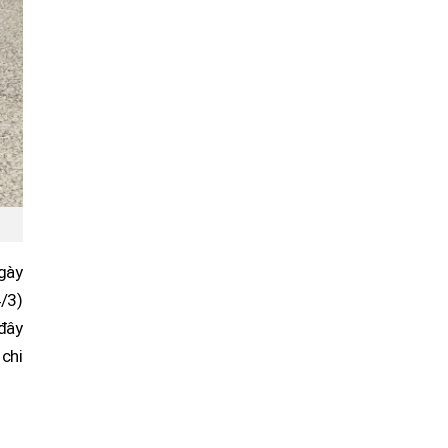
gày
/3)
 đây
 chi