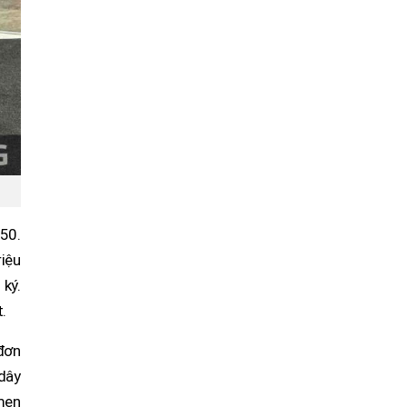
250.
iệu
 ký.
.
đơn
dây
men