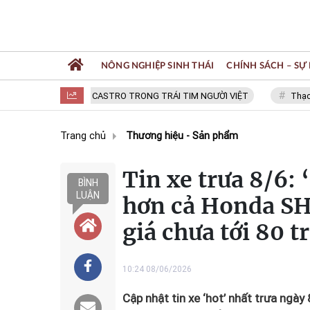
NÔNG NGHIỆP SINH THÁI
CHÍNH SÁCH – SỰ 
FIDEL CASTRO TRONG TRÁI TIM NGƯỜI VIỆT
Thạc sĩ NGUY
Trang chủ
Thương hiệu - Sản phẩm
Tin xe trưa 8/6:
BÌNH
LUẬN
hơn cả Honda SH 
giá chưa tới 80 t
10:24 08/06/2026
Cập nhật tin xe ‘hot’ nhất trưa ngày 