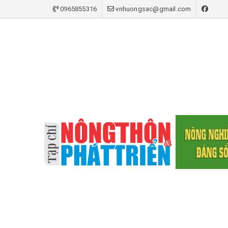
0965855316
vnhuongsac@gmail.com