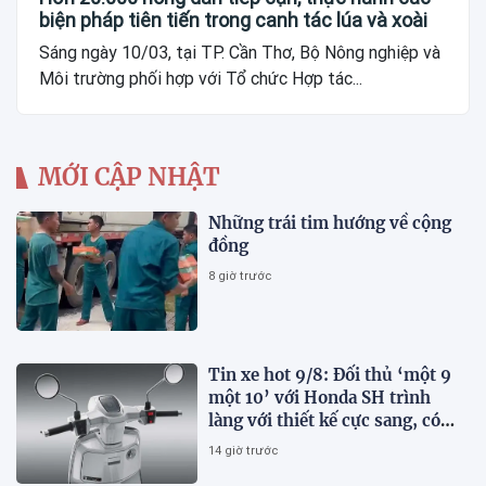
biện pháp tiên tiến trong canh tác lúa và xoài
Sáng ngày 10/03, tại TP. Cần Thơ, Bộ Nông nghiệp và
Môi trường phối hợp với Tổ chức Hợp tác...
MỚI CẬP NHẬT
Những trái tim hướng về cộng
đồng
8 giờ trước
Tin xe hot 9/8: Đối thủ ‘một 9
một 10’ với Honda SH trình
làng với thiết kế cực sang, có
ABS 2 kênh, giá ‘mềm’
14 giờ trước