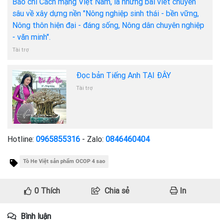
Báo chí Cách mạng Việt Nam, là những bài viết chuyên
sâu về xây dựng nền "Nông nghiệp sinh thái - bền vững,
Nông thôn hiện đại - đáng sống, Nông dân chuyên nghiệp
- văn minh".
Tài trợ
Đọc bản Tiếng Anh TẠI ĐÂY
Tài trợ
Hotline:
0965855316
- Zalo:
0846460404
Tò He Việt sản phẩm OCOP 4 sao
0
Thích
Chia sẻ
In
Bình luận