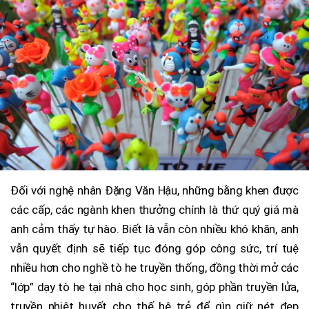
Đối với nghệ nhân Đặng Văn Hậu, những bằng khen được
các cấp, các ngành khen thưởng chính là thứ quý giá mà
anh cảm thấy tự hào. Biết là vẫn còn nhiều khó khăn, anh
vẫn quyết định sẽ tiếp tục đóng góp công sức, trí tuệ
nhiều hơn cho nghề tò he truyền thống, đồng thời mở các
“lớp” dạy tò he tại nhà cho học sinh, góp phần truyền lửa,
truyền nhiệt huyết cho thế hệ trẻ để gìn giữ nét đẹp