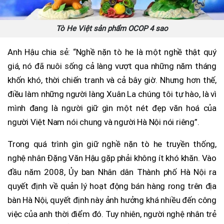
Tò He Việt sản phẩm OCOP 4 sao
Anh Hậu chia sẻ: “Nghề nặn tò he là một nghề thật quý
giá, nó đã nuôi sống cả làng vượt qua những năm tháng
khốn khó, thời chiến tranh và cả bây giờ. Nhưng hơn thế,
điều làm những người làng Xuân La chúng tôi tự hào, là vì
mình đang là người giữ gìn một nét đẹp văn hoá của
người Việt Nam nói chung và người Hà Nội nói riêng”.
Trong quá trình gìn giữ nghề nặn tò he truyền thống,
nghệ nhân Đặng Văn Hậu gặp phải không ít khó khăn. Vào
đầu năm 2008, Ủy ban Nhân dân Thành phố Hà Nội ra
quyết định về quản lý hoạt động bán hàng rong trên địa
bàn Hà Nội, quyết định này ảnh hưởng khá nhiều đến công
việc của anh thời điểm đó. Tuy nhiên, người nghệ nhân trẻ