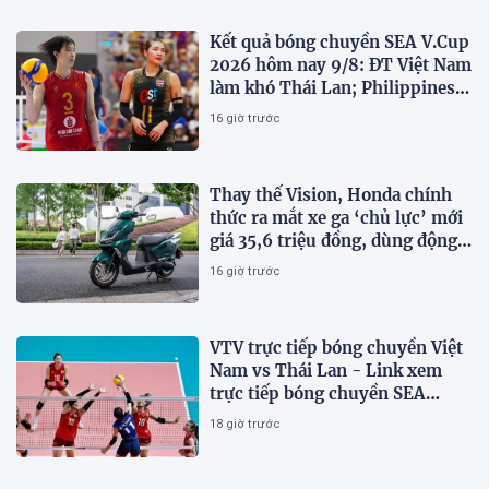
Kết quả bóng chuyền SEA V.Cup
2026 hôm nay 9/8: ĐT Việt Nam
làm khó Thái Lan; Philippines
gây bất ngờ
16 giờ trước
Thay thế Vision, Honda chính
thức ra mắt xe ga ‘chủ lực’ mới
giá 35,6 triệu đồng, dùng động
cơ 125cc ngang SH Mode
16 giờ trước
VTV trực tiếp bóng chuyền Việt
Nam vs Thái Lan - Link xem
trực tiếp bóng chuyền SEA
V.Cup 2026 hôm nay 9/8
18 giờ trước