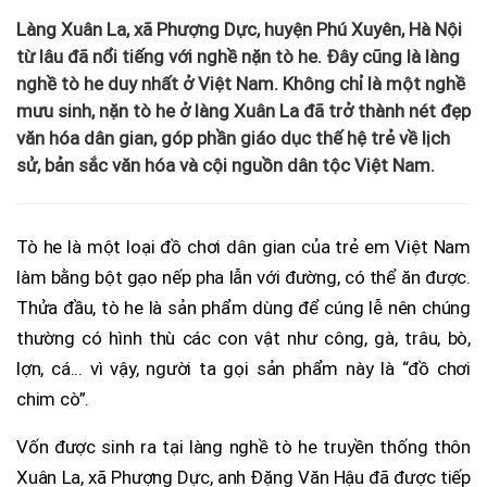
Làng Xuân La, xã Phượng Dực, huyện Phú Xuyên, Hà Nội
từ lâu đã nổi tiếng với nghề nặn tò he. Đây cũng là làng
nghề tò he duy nhất ở Việt Nam. Không chỉ là một nghề
mưu sinh, nặn tò he ở làng Xuân La đã trở thành nét đẹp
văn hóa dân gian, góp phần giáo dục thế hệ trẻ về lịch
sử, bản sắc văn hóa và cội nguồn dân tộc Việt Nam.
Tò he là một loại đồ chơi dân gian của trẻ em Việt Nam
làm bằng bột gạo nếp pha lẫn với đường, có thể ăn được.
Thửa đầu, tò he là sản phẩm dùng để cúng lễ nên chúng
thường có hình thù các con vật như công, gà, trâu, bò,
lợn, cá... vì vậy, người ta gọi sản phẩm này là “đồ chơi
chim cò”.
Vốn được sinh ra tại làng nghề tò he truyền thống thôn
Xuân La, xã Phượng Dực, anh Đặng Văn Hậu đã được tiếp