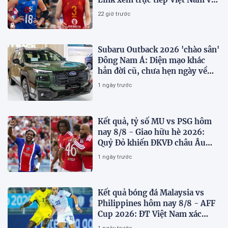
Thái Lan
22 giờ trước
Subaru Outback 2026 'chào sân'
Đông Nam Á: Diện mạo khác
hẳn đời cũ, chưa hẹn ngày về
Việt Nam
1 ngày trước
Kết quả, tỷ số MU vs PSG hôm
nay 8/8 - Giao hữu hè 2026:
Quỷ Đỏ khiến ĐKVĐ châu Âu
toát mồ hôi
1 ngày trước
Kết quả bóng đá Malaysia vs
Philippines hôm nay 8/8 - AFF
Cup 2026: ĐT Việt Nam xác
định đối thủ