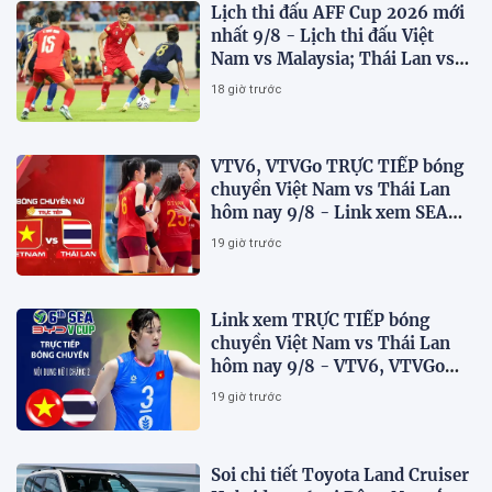
Lịch thi đấu AFF Cup 2026 mới
nhất 9/8 - Lịch thi đấu Việt
Nam vs Malaysia; Thái Lan vs
Singapore
18 giờ trước
VTV6, VTVGo TRỰC TIẾP bóng
chuyền Việt Nam vs Thái Lan
hôm nay 9/8 - Link xem SEA
V.Cup 2026 mới nhất
19 giờ trước
Link xem TRỰC TIẾP bóng
chuyền Việt Nam vs Thái Lan
hôm nay 9/8 - VTV6, VTVGo
trực tiếp SEA V.Cup 2026 mới
19 giờ trước
nhất
Soi chi tiết Toyota Land Cruiser