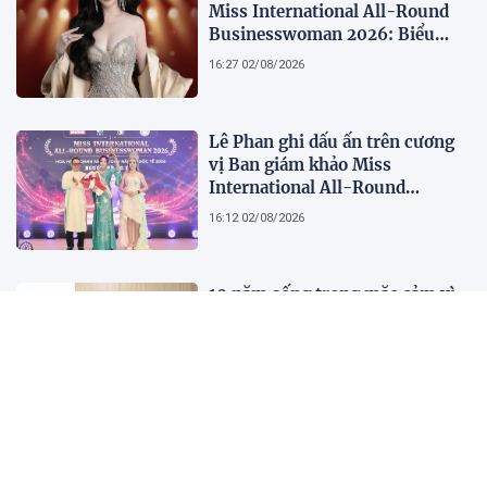
Miss International All-Round
Businesswoman 2026: Biểu
tượng của nhan sắc, trí tuệ và
16:27 02/08/2026
bản lĩnh
Lê Phan ghi dấu ấn trên cương
vị Ban giám khảo Miss
International All-Round
Businesswoman 2026: Thanh
16:12 02/08/2026
lịch, trí tuệ và lan tỏa giá trị của
người phụ nữ hiện đại
10 năm sống trong mặc cảm vì
căn bệnh tưởng lây nhiễm
22:17 01/08/2026
2.500 chuyên gia quy tụ tại Hội
nghị Khoa học 2026 của Bệnh