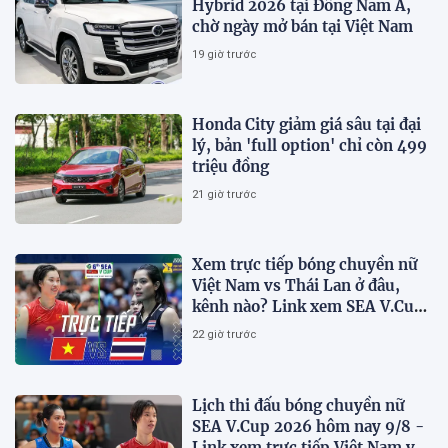
Hybrid 2026 tại Đông Nam Á,
chờ ngày mở bán tại Việt Nam
19 giờ trước
Honda City giảm giá sâu tại đại
lý, bản 'full option' chỉ còn 499
triệu đồng
21 giờ trước
Xem trực tiếp bóng chuyền nữ
Việt Nam vs Thái Lan ở đâu,
kênh nào? Link xem SEA V.Cup
2026 mới nhất
22 giờ trước
Lịch thi đấu bóng chuyền nữ
SEA V.Cup 2026 hôm nay 9/8 -
Link xem trực tiếp Việt Nam vs