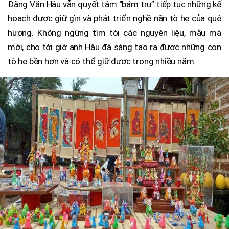
Đặng Văn Hậu vẫn quyết tâm “bám trụ” tiếp tục những kế
hoạch được giữ gìn và phát triển nghề nặn tò he của quê
hương. Không ngừng tìm tòi các nguyên liệu, mẫu mã
mới, cho tới giờ anh Hậu đã sáng tạo ra được những con
tò he bền hơn và có thể giữ được trong nhiều năm.