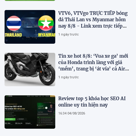
VTV6, VTVgo TRỰC TIẾP bóng
đá Thái Lan vs Myanmar hôm
nay 8/8 - Link xem trực tiếp
AFF Cup 2026 mới nhất
1 ngày trước
Tin xe hot 8/8: ‘Vua xe ga’ mới
của Honda trình làng với giá
‘mềm’, trang bị ‘át vía’ cả Air
Blade và SH
1 ngày trước
Review top 5 khóa học SEO AI
online uy tín hiện nay
16:34 04/08/2026