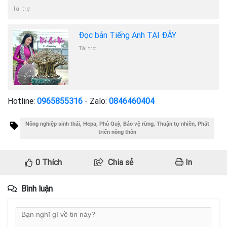
Tài trợ
Đọc bản Tiếng Anh TẠI ĐÂY
Tài trợ
Hotline:
0965855316
- Zalo:
0846460404
Nông nghiệp sinh thái, Hepa, Phủ Quỳ, Bảo vệ rừng, Thuận tự nhiên, Phát
triển nông thôn
0
Thích
Chia sẻ
In
Bình luận