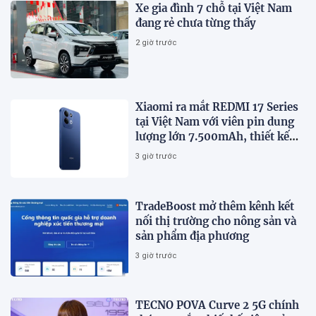
Xe gia đình 7 chỗ tại Việt Nam
đang rẻ chưa từng thấy
2 giờ trước
Xiaomi ra mắt REDMI 17 Series
tại Việt Nam với viên pin dung
lượng lớn 7.500mAh, thiết kế
trẻ trung, giá từ 5,5 triệu đồng
3 giờ trước
TradeBoost mở thêm kênh kết
nối thị trường cho nông sản và
sản phẩm địa phương
3 giờ trước
TECNO POVA Curve 2 5G chính