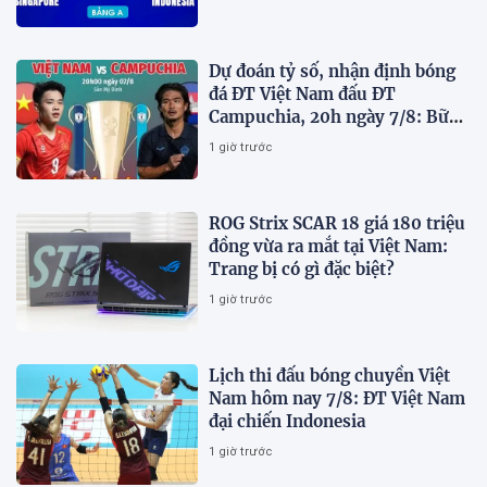
Dự đoán tỷ số, nhận định bóng
đá ĐT Việt Nam đấu ĐT
Campuchia, 20h ngày 7/8: Bữa
tiệc bàn thắng tại Mỹ Đình
1 giờ trước
ROG Strix SCAR 18 giá 180 triệu
đồng vừa ra mắt tại Việt Nam:
Trang bị có gì đặc biệt?
1 giờ trước
Lịch thi đấu bóng chuyền Việt
Nam hôm nay 7/8: ĐT Việt Nam
đại chiến Indonesia
1 giờ trước