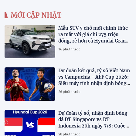
MỚI CẬP NHẬT
Mẫu SUV 5 chỗ mới chính thức
ra mắt với giá chỉ 275 triệu
đồng, rẻ hơn cả Hyundai Grand
i10 và Kia Morning
16 phút trước
Dự đoán kết quả, tỷ số Việt Nam
vs Campuchia - AFF Cup 2026:
Siêu máy tính nhận định bóng
đá hôm nay
26 phút trước
Dự đoán tỷ số, nhận định bóng
đá ĐT Singapore vs ĐT
Indonesia 20h ngày 7/8: Cuộc
chiến sống còn
28 phút trước