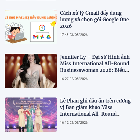
Cách xử lý Gmail đầy dung
lượng và chọn gói Google One
2026
17:43 03/08/2026
Jennifer Ly – Đại sứ Hình ảnh
Miss International All-Round
Businesswoman 2026: Biểu
tượng của nhan sắc, trí tuệ và
16:27 02/08/2026
bản lĩnh
Lê Phan ghi dấu ấn trên cương
vị Ban giám khảo Miss
International All-Round
Businesswoman 2026: Thanh
16:12 02/08/2026
lịch, trí tuệ và lan tỏa giá trị của
người phụ nữ hiện đại