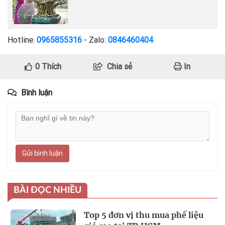
Hotline:
0965855316
- Zalo:
0846460404
0
Thích
Chia sẻ
In
Bình luận
Gửi bình luận
BÀI ĐỌC NHIỀU
Top 5 đơn vị thu mua phế liệu