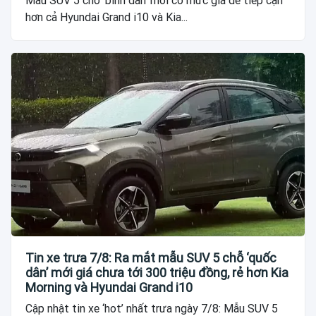
Mẫu SUV 5 chỗ ‘bình dân’ mới có mức giá dễ tiếp cận
hơn cả Hyundai Grand i10 và Kia...
Tin xe trưa 7/8: Ra mắt mẫu SUV 5 chỗ ‘quốc
dân’ mới giá chưa tới 300 triệu đồng, rẻ hơn Kia
Morning và Hyundai Grand i10
Cập nhật tin xe ‘hot’ nhất trưa ngày 7/8: Mẫu SUV 5