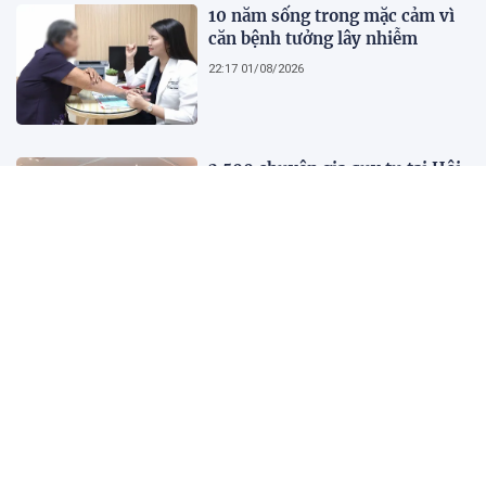
10 năm sống trong mặc cảm vì
căn bệnh tưởng lây nhiễm
22:17 01/08/2026
2.500 chuyên gia quy tụ tại Hội
nghị Khoa học 2026 của Bệnh
viện Nhân dân Gia Định
21:41 01/08/2026
Kết quả, tỷ số Lào vs
Philippines hôm nay 1/8 - AFF
Cup 2026: Cú hích lớn cho ĐT
Việt Nam
18:35 01/08/2026
Nước trong quá không có cá,