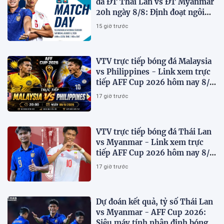
đá ĐT Thái Lan vs ĐT Myanmar
20h ngày 8/8: Định đoạt ngôi
đầu bảng
15 giờ trước
VTV trực tiếp bóng đá Malaysia
vs Philippines - Link xem trực
tiếp AFF Cup 2026 hôm nay 8/8
trên VTV7
17 giờ trước
VTV trực tiếp bóng đá Thái Lan
vs Myanmar - Link xem trực
tiếp AFF Cup 2026 hôm nay 8/8
trên VTV6
17 giờ trước
Dự đoán kết quả, tỷ số Thái Lan
vs Myanmar - AFF Cup 2026:
Siêu máy tính nhận định bóng