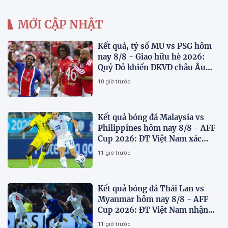
MỚI CẬP NHẬT
Kết quả, tỷ số MU vs PSG hôm
nay 8/8 - Giao hữu hè 2026:
Quỷ Đỏ khiến ĐKVĐ châu Âu
toát mồ hôi
10 giờ trước
Kết quả bóng đá Malaysia vs
Philippines hôm nay 8/8 - AFF
Cup 2026: ĐT Việt Nam xác
định đối thủ
11 giờ trước
Kết quả bóng đá Thái Lan vs
Myanmar hôm nay 8/8 - AFF
Cup 2026: ĐT Việt Nam nhận
'chiến thư'
11 giờ trước