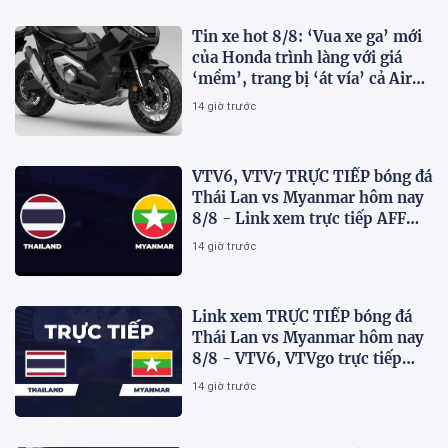
Tin xe hot 8/8: ‘Vua xe ga’ mới
của Honda trình làng với giá
‘mềm’, trang bị ‘át vía’ cả Air
Blade và SH
14 giờ trước
VTV6, VTV7 TRỰC TIẾP bóng đá
Thái Lan vs Myanmar hôm nay
8/8 - Link xem trực tiếp AFF
Cup 2026 mới nhất
14 giờ trước
Link xem TRỰC TIẾP bóng đá
Thái Lan vs Myanmar hôm nay
8/8 - VTV6, VTVgo trực tiếp
AFF Cup 2026
14 giờ trước