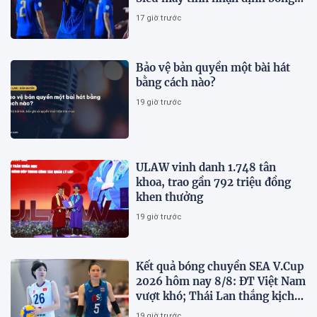
đá hôm nay 8/8
17 giờ trước
Bảo vệ bản quyền một bài hát
bằng cách nào?
19 giờ trước
ULAW vinh danh 1.748 tân
khoa, trao gần 792 triệu đồng
khen thưởng
19 giờ trước
Kết quả bóng chuyền SEA V.Cup
2026 hôm nay 8/8: ĐT Việt Nam
vượt khó; Thái Lan thắng kịch
tính
19 giờ trước