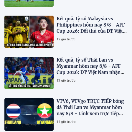
Kết quả, tỷ số Malaysia vs
Philippines hôm nay 8/8 - AFF
Cup 2026: Đối thủ của ĐT Việt
Nam lộ diện
12 giờ trước
Kết quả, tỷ số Thái Lan vs
Myanmar hôm nay 8/8 - AFF
Cup 2026: ĐT Việt Nam nhận
tin vui
13 giờ trước
VTV6, VTVgo TRỰC TIẾP bóng
đá Thái Lan vs Myanmar hôm
nay 8/8 - Link xem trực tiếp
AFF Cup 2026 mới nhất
14 giờ trước