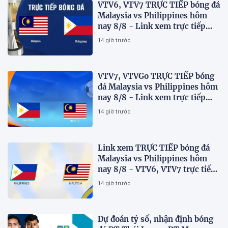
VTV6, VTV7 TRỰC TIẾP bóng đá
Malaysia vs Philippines hôm
nay 8/8 - Link xem trực tiếp
AFF Cup 2026 mới nhất
14 giờ trước
VTV7, VTVGo TRỰC TIẾP bóng
đá Malaysia vs Philippines hôm
nay 8/8 - Link xem trực tiếp
AFF Cup 2026 mới nhất
14 giờ trước
Link xem TRỰC TIẾP bóng đá
Malaysia vs Philippines hôm
nay 8/8 - VTV6, VTV7 trực tiếp
AFF Cup 2026
14 giờ trước
Dự đoán tỷ số, nhận định bóng