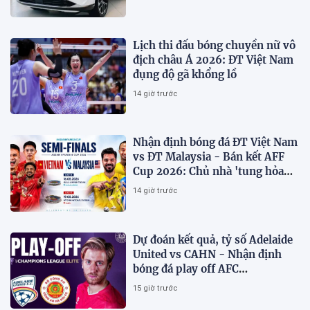
Lịch thi đấu bóng chuyền nữ vô
địch châu Á 2026: ĐT Việt Nam
đụng độ gã khổng lồ
14 giờ trước
Nhận định bóng đá ĐT Việt Nam
vs ĐT Malaysia - Bán kết AFF
Cup 2026: Chủ nhà 'tung hỏa
mù'
14 giờ trước
Dự đoán kết quả, tỷ số Adelaide
United vs CAHN - Nhận định
bóng đá play off AFC
Champions League
15 giờ trước