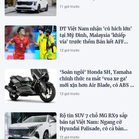
11 giờ trước
ĐT Việt Nam nhận 'cú hích lớn'
tại Mỹ Đình, Malaysia 'khiếp
vía' trước thềm Bán kết AFF
Cup 2026
12 giờ trước
‘Soán ngôi’ Honda SH, Yamaha
chính thức ra mắt ‘vua xe ga’
mới xịn hơn Air Blade, có ABS 2
kênh và TCS, giá cực ‘mềm’
12 giờ trước
Rộ tin SUV 7 chỗ MG RX9 sắp
bán tại Việt Nam: Ngang cỡ
Hyundai Palisade, có cả bản
xăng và PHEV
13 giờ trước