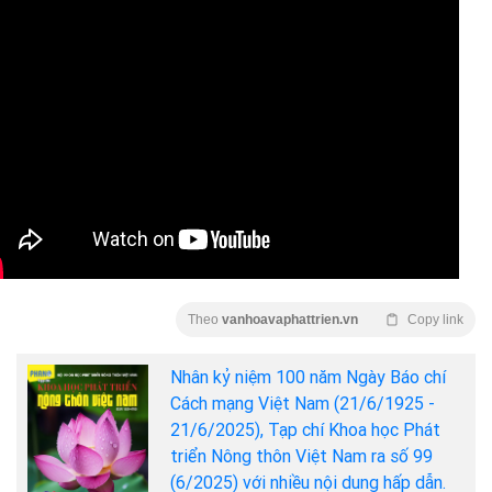
ên nhiên (1985); Khớp ngựa ô (1987); Vị đắng trên môi
88); Hoa hoàng lan (1995); Tan mây (1983); Mê cung
90); Người đàn bà buồn (1994); Tình đùa; Tiểu thuyết
ng Phong; Làng Quan Họ quê tôi; Hoa sữa; Đường đi Sa
 Một miền đất nước (1978)
yện ngắn đầu tiên được in trên báo Văn nghệ năm 1958
c đang học lớp 5). Ông đã từng nhận giải thưởng do tuần
 Văn nghệ tổ chức thi các năm 1969 và 1974. Giải
ởng truyện rất ngắn của tạp chí Thế giới mới năm 1994.
Theo
vanhoavaphattrien.vn
Copy link
Nhân kỷ niệm 100 năm Ngày Báo chí
Cách mạng Việt Nam (21/6/1925 -
21/6/2025), Tạp chí Khoa học Phát
triển Nông thôn Việt Nam ra số 99
(6/2025) với nhiều nội dung hấp dẫn.