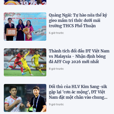
Quảng Ngãi: Tự hào nửa thế kỷ
gieo mầm tri thức dưới mái
trường THCS Phổ Thuận
6 giờ trước
Thành tích đối đầu ĐT Việt Nam
vs Malaysia - Nhận định bóng
đá AFF Cup 2026 mới nhất
8 giờ trước
Đối thủ của HLV Kim Sang-sik
gặp lại 'cơn ác mộng', ĐT Việt
Nam đặt một chân vào chung
kết AFF Cup 2026
9 giờ trước