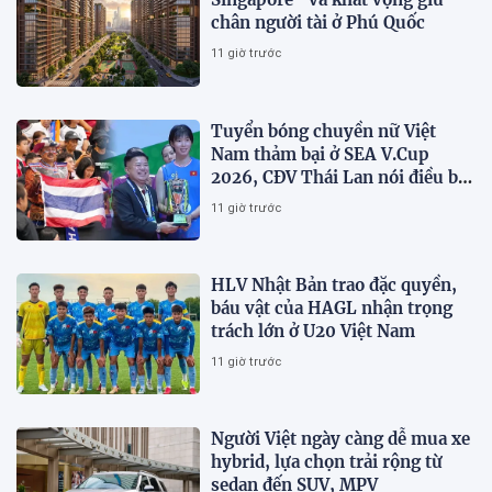
chân người tài ở Phú Quốc
11 giờ trước
Tuyển bóng chuyền nữ Việt
Nam thảm bại ở SEA V.Cup
2026, CĐV Thái Lan nói điều bất
ngờ về Thanh Thúy
11 giờ trước
HLV Nhật Bản trao đặc quyền,
báu vật của HAGL nhận trọng
trách lớn ở U20 Việt Nam
11 giờ trước
Người Việt ngày càng dễ mua xe
hybrid, lựa chọn trải rộng từ
sedan đến SUV, MPV