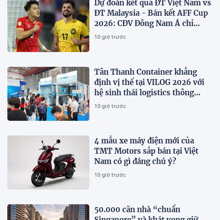
Dự đoán kết quả ĐT Việt Nam vs
ĐT Malaysia - Bán kết AFF Cup
2026: CĐV Đông Nam Á chỉ
thẳng tỷ số
10 giờ trước
Tân Thanh Container khẳng
định vị thế tại VILOG 2026 với
hệ sinh thái logistics thông
minh
10 giờ trước
4 mẫu xe máy điện mới của
TMT Motors sắp bán tại Việt
Nam có gì đáng chú ý?
10 giờ trước
50.000 căn nhà “chuẩn
Singapore” và khát vọng giữ