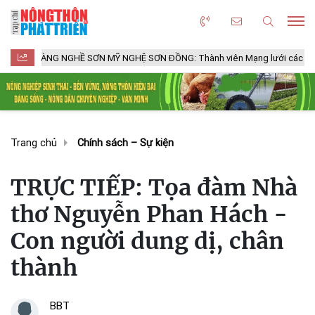
NG NGHỀ SƠN MỸ NGHỆ SƠN ĐỒNG: Thành viên Mạng lưới các Thành phố Thủ
Trang chủ
Chính sách – Sự kiện
TRỰC TIẾP: Tọa đàm Nhà
thơ Nguyễn Phan Hách -
Con người dung dị, chân
thành
BBT