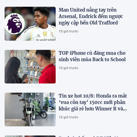
Man United nẫng tay trên
Arsenal, Endrick đếm ngược
ngày cập bến Old Trafford
10 giờ trước
TOP iPhone cũ đáng mua cho
sinh viên mùa Back to School
10 giờ trước
Tin xe hot 10/8: Honda ra mắt
‘vua côn tay’ 150cc mới phân
khúc giá rẻ hơn Winner R và
Yamaha Exciter, có ABS 2 kênh
10 giờ trước