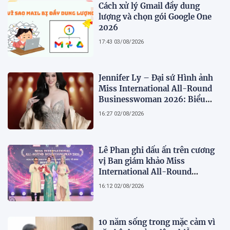
Cách xử lý Gmail đầy dung
lượng và chọn gói Google One
2026
17:43 03/08/2026
Jennifer Ly – Đại sứ Hình ảnh
Miss International All-Round
Businesswoman 2026: Biểu
tượng của nhan sắc, trí tuệ và
16:27 02/08/2026
bản lĩnh
Lê Phan ghi dấu ấn trên cương
vị Ban giám khảo Miss
International All-Round
Businesswoman 2026: Thanh
16:12 02/08/2026
lịch, trí tuệ và lan tỏa giá trị của
người phụ nữ hiện đại
10 năm sống trong mặc cảm vì