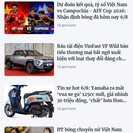
Dự đoán kết quả, tỷ số Việt Nam
vs Campuchia - AFF Cup 2026:
Nhận định bóng đá hôm nay 6/8
12 giờ trước
Bán tải điện VinFast VF Wild bản
tiền thương mại bất ngờ xuất
hiện với loạt thay đổi đáng chú
ý
12 giờ trước
Tin xe hot 6/8: Yamaha ra mắt
‘vua xe ga’ 125cc mới, giá nhỉnh
30 triệu đồng, ‘chất’ hơn Honda
Vision và SH Mode
12 giờ trước
ĐT bóng chuyền nữ Việt Nam