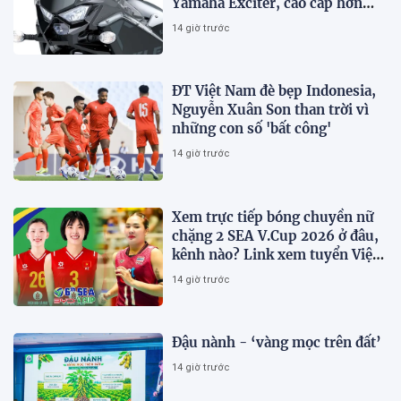
Yamaha Exciter, cao cấp hơn
Honda Winner R, giá rẻ so với
14 giờ trước
trang bị
ĐT Việt Nam đè bẹp Indonesia,
Nguyễn Xuân Son than trời vì
những con số 'bất công'
14 giờ trước
Xem trực tiếp bóng chuyền nữ
chặng 2 SEA V.Cup 2026 ở đâu,
kênh nào? Link xem tuyển Việt
Nam thi đấu
14 giờ trước
Đậu nành - ‘vàng mọc trên đất’
14 giờ trước