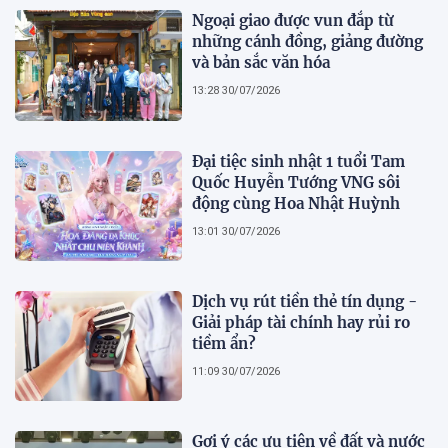
Ngoại giao được vun đắp từ
những cánh đồng, giảng đường
và bản sắc văn hóa
13:28 30/07/2026
Đại tiệc sinh nhật 1 tuổi Tam
Quốc Huyễn Tướng VNG sôi
động cùng Hoa Nhật Huỳnh
13:01 30/07/2026
Dịch vụ rút tiền thẻ tín dụng -
Giải pháp tài chính hay rủi ro
tiềm ẩn?
11:09 30/07/2026
Gợi ý các ưu tiên về đất và nước