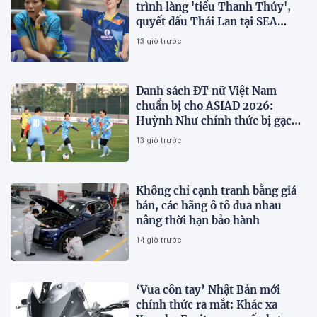
trình làng 'tiểu Thanh Thúy',
quyết đấu Thái Lan tại SEA
V.Cup 2026
13 giờ trước
Danh sách ĐT nữ Việt Nam
chuẩn bị cho ASIAD 2026:
Huỳnh Như chính thức bị gạch
tên
13 giờ trước
Không chỉ cạnh tranh bằng giá
bán, các hãng ô tô đua nhau
nâng thời hạn bảo hành
14 giờ trước
‘Vua côn tay’ Nhật Bản mới
chính thức ra mắt: Khác xa