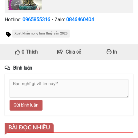
Hotline:
0965855316
- Zalo:
0846460404
Xuất khẩu nông lâm thuỷ sản 2025
0
Thích
Chia sẻ
In
Bình luận
Gửi bình luận
BÀI ĐỌC NHIỀU