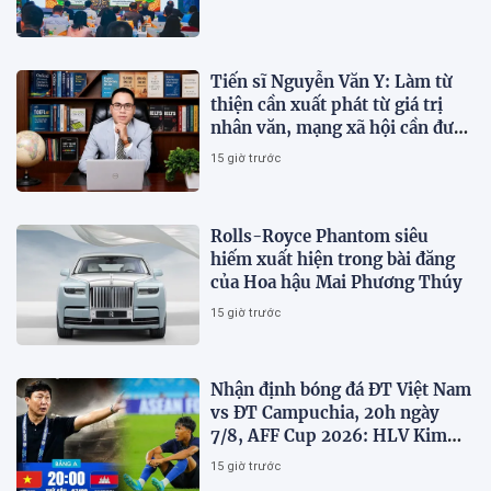
Tiến sĩ Nguyễn Văn Y: Làm từ
thiện cần xuất phát từ giá trị
nhân văn, mạng xã hội cần được
sử dụng bằng văn hóa và trách
15 giờ trước
nhiệm
Rolls-Royce Phantom siêu
hiếm xuất hiện trong bài đăng
của Hoa hậu Mai Phương Thúy
15 giờ trước
Nhận định bóng đá ĐT Việt Nam
vs ĐT Campuchia, 20h ngày
7/8, AFF Cup 2026: HLV Kim
Sang-sik tiết lộ kế hoạch nhân
15 giờ trước
sự