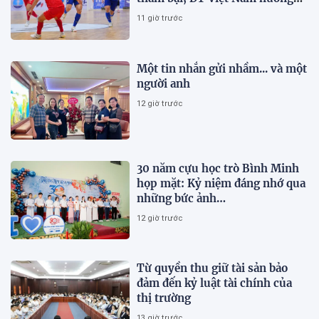
lợi lớn
11 giờ trước
Một tin nhắn gửi nhầm... và một
người anh
12 giờ trước
30 năm cựu học trò Bình Minh
họp mặt: Kỷ niệm đáng nhớ qua
những bức ảnh…
12 giờ trước
Từ quyền thu giữ tài sản bảo
đảm đến kỷ luật tài chính của
thị trường
13 giờ trước