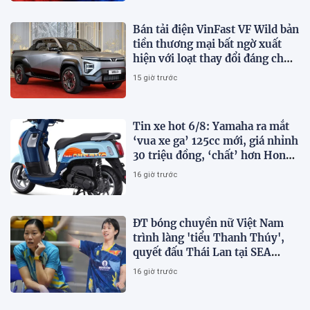
Bán tải điện VinFast VF Wild bản
tiền thương mại bất ngờ xuất
hiện với loạt thay đổi đáng chú
ý
15 giờ trước
Tin xe hot 6/8: Yamaha ra mắt
‘vua xe ga’ 125cc mới, giá nhỉnh
30 triệu đồng, ‘chất’ hơn Honda
Vision và SH Mode
16 giờ trước
ĐT bóng chuyền nữ Việt Nam
trình làng 'tiểu Thanh Thúy',
quyết đấu Thái Lan tại SEA
V.Cup 2026
16 giờ trước