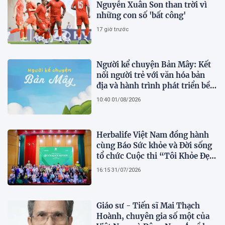
Nguyễn Xuân Son than trời vì
những con số 'bất công'
17 giờ trước
Người kể chuyện Bản Mây: Kết
nối người trẻ với văn hóa bản
địa và hành trình phát triển bền
vững tại Tả Lèng
10:40 01/08/2026
Herbalife Việt Nam đồng hành
cùng Báo Sức khỏe và Đời sống
tổ chức Cuộc thi “Tôi Khỏe Đẹp
Hơn” lần thứ 5 để khuyến khích
16:15 31/07/2026
mọi người trở thành phiên bản
tốt hơn của chính mình
Giáo sư - Tiến sĩ Mai Thạch
Hoành, chuyên gia số một của