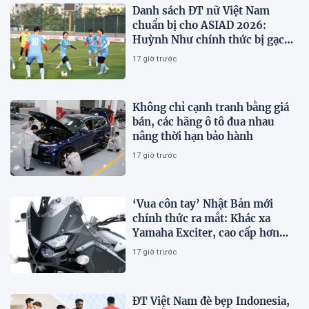
Danh sách ĐT nữ Việt Nam
chuẩn bị cho ASIAD 2026:
Huỳnh Như chính thức bị gạch
tên
17 giờ trước
Không chỉ cạnh tranh bằng giá
bán, các hãng ô tô đua nhau
nâng thời hạn bảo hành
17 giờ trước
‘Vua côn tay’ Nhật Bản mới
chính thức ra mắt: Khác xa
Yamaha Exciter, cao cấp hơn
Honda Winner R, giá rẻ so với
17 giờ trước
trang bị
ĐT Việt Nam đè bẹp Indonesia,