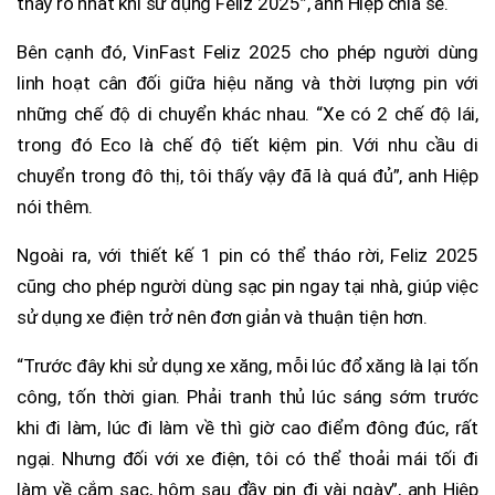
thấy rõ nhất khi sử dụng Feliz 2025”, anh Hiệp chia sẻ.
Bên cạnh đó, VinFast Feliz 2025 cho phép người dùng
linh hoạt cân đối giữa hiệu năng và thời lượng pin với
những chế độ di chuyển khác nhau. “Xe có 2 chế độ lái,
trong đó Eco là chế độ tiết kiệm pin. Với nhu cầu di
chuyển trong đô thị, tôi thấy vậy đã là quá đủ”, anh Hiệp
nói thêm.
Ngoài ra, với thiết kế 1 pin có thể tháo rời, Feliz 2025
cũng cho phép người dùng sạc pin ngay tại nhà, giúp việc
sử dụng xe điện trở nên đơn giản và thuận tiện hơn.
“Trước đây khi sử dụng xe xăng, mỗi lúc đổ xăng là lại tốn
công, tốn thời gian. Phải tranh thủ lúc sáng sớm trước
khi đi làm, lúc đi làm về thì giờ cao điểm đông đúc, rất
ngại. Nhưng đối với xe điện, tôi có thể thoải mái tối đi
làm về cắm sạc, hôm sau đầy pin đi vài ngày”, anh Hiệp