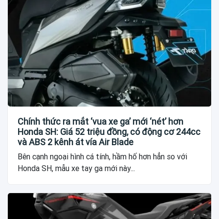
Chính thức ra mắt ‘vua xe ga’ mới ‘nét’ hơn
Honda SH: Giá 52 triệu đồng, có động cơ 244cc
và ABS 2 kênh át vía Air Blade
Bên cạnh ngoại hình cá tính, hầm hố hơn hẳn so với
Honda SH, mẫu xe tay ga mới này...