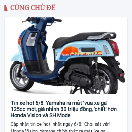
CÙNG CHỦ ĐỀ
Tin xe hot 6/8: Yamaha ra mắt ‘vua xe ga’
125cc mới, giá nhỉnh 30 triệu đồng, ‘chất’ hơn
Honda Vision và SH Mode
Cập nhật tin xe ‘hot’ nhất ngày 6/8: ‘Chơi sát ván’
Honda Vision, Yamaha chính thức ra mắt ‘xe ga...