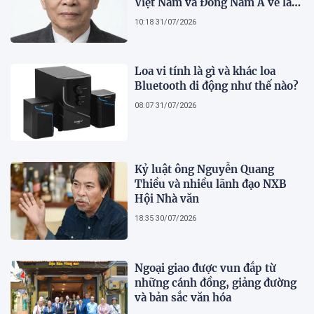
Việt Nam và Đông Nam Á về lai
tạo giống khoai lang hữu tính
10:18 31/07/2026
Loa vi tính là gì và khác loa
Bluetooth di động như thế nào?
08:07 31/07/2026
Kỷ luật ông Nguyễn Quang
Thiều và nhiều lãnh đạo NXB
Hội Nhà văn
18:35 30/07/2026
Ngoại giao được vun đắp từ
những cánh đồng, giảng đường
và bản sắc văn hóa