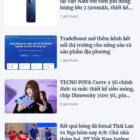
tại Việt Nam với viên pin dung
lượng lớn 7.500mAh, thiết kế
trẻ trung, giá từ 5,5 triệu đồng
1 giờ trước
TradeBoost mở thêm kênh kết
nối thị trường cho nông sản và
sản phẩm địa phương
1 giờ trước
TECNO POVA Curve 2 5G chính
thức ra mắt: thiết kế siêu mỏng,
chip Dimensity 7100 5G, pin
8000mAh
3 giờ trước
Kết quả bóng đá futsal Thái Lan
vs Nga hôm nay 6/8: Chủ nhà
thảm bại, ĐT Việt Nam hưởng