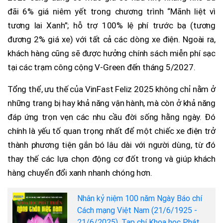
đãi 6% giá niêm yết trong chương trình “Mãnh liệt vì
tương lai Xanh”; hỗ trợ 100% lệ phí trước bạ (tương
đương 2% giá xe) với tất cả các dòng xe điện. Ngoài ra,
khách hàng cũng sẽ được hưởng chính sách miễn phí sạc
tại các trạm công cộng V-Green đến tháng 5/2027.
Tổng thể, ưu thế của VinFast Feliz 2025 không chỉ nằm ở
những trang bị hay khả năng vận hành, mà còn ở khả năng
đáp ứng trọn vẹn các nhu cầu đời sống hằng ngày. Đó
chính là yếu tố quan trọng nhất để một chiếc xe điện trở
thành phương tiện gắn bó lâu dài với người dùng, từ đó
thay thế các lựa chọn động cơ đốt trong và giúp khách
hàng chuyển đổi xanh nhanh chóng hơn.
Nhân kỷ niệm 100 năm Ngày Báo chí
Cách mạng Việt Nam (21/6/1925 -
21/6/2025), Tạp chí Khoa học Phát