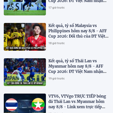
Cup 2026: ĐT Việt Nam nhận
'chiến thư'
17 giờ trước
Kết quả, tỷ số Malaysia vs
Philippines hôm nay 8/8 - AFF
Cup 2026: Đối thủ của ĐT Việt
Nam lộ diện
18 giờ trước
Kết quả, tỷ số Thái Lan vs
Myanmar hôm nay 8/8 - AFF
Cup 2026: ĐT Việt Nam nhận
tin vui
19 giờ trước
VTV6, VTVgo TRỰC TIẾP bóng
đá Thái Lan vs Myanmar hôm
nay 8/8 - Link xem trực tiếp
AFF Cup 2026 mới nhất