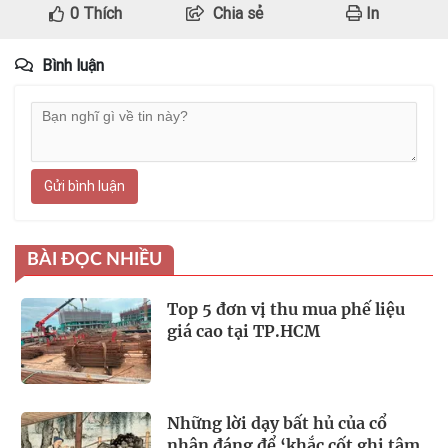
0
Thích
Chia sẻ
In
Bình luận
Gửi bình luận
BÀI ĐỌC NHIỀU
Top 5 đơn vị thu mua phế liệu
giá cao tại TP.HCM
Những lời dạy bất hủ của cổ
nhân đáng để ‘khắc cốt ghi tâm