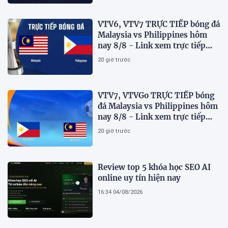
VTV6, VTV7 TRỰC TIẾP bóng đá
Malaysia vs Philippines hôm
nay 8/8 - Link xem trực tiếp
AFF Cup 2026 mới nhất
20 giờ trước
VTV7, VTVGo TRỰC TIẾP bóng
đá Malaysia vs Philippines hôm
nay 8/8 - Link xem trực tiếp
AFF Cup 2026 mới nhất
20 giờ trước
Review top 5 khóa học SEO AI
online uy tín hiện nay
16:34 04/08/2026