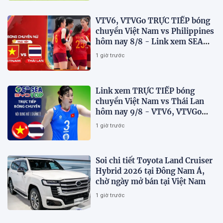
VTV6, VTVGo TRỰC TIẾP bóng
chuyền Việt Nam vs Philippines
hôm nay 8/8 - Link xem SEA
V.Cup 2026 mới nhất
1 giờ trước
Link xem TRỰC TIẾP bóng
chuyền Việt Nam vs Thái Lan
hôm nay 9/8 - VTV6, VTVGo
trực tiếp SEA V.Cup 2026 mới
1 giờ trước
nhất
Soi chi tiết Toyota Land Cruiser
Hybrid 2026 tại Đông Nam Á,
chờ ngày mở bán tại Việt Nam
1 giờ trước