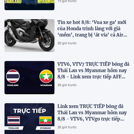
19 giờ trước
Tin xe hot 8/8: ‘Vua xe ga’ mới
của Honda trình làng với giá
‘mềm’, trang bị ‘át vía’ cả Air
Blade và SH
20 giờ trước
VTV6, VTV7 TRỰC TIẾP bóng đá
Thái Lan vs Myanmar hôm nay
8/8 - Link xem trực tiếp AFF
Cup 2026 mới nhất
20 giờ trước
Link xem TRỰC TIẾP bóng đá
Thái Lan vs Myanmar hôm nay
8/8 - VTV6, VTVgo trực tiếp
AFF Cup 2026
20 giờ trước