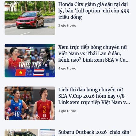
Honda City giảm giá sâu tại đại
lý, bản 'full option' chỉ còn 499
triệu đồng
3 giờ trước
Xem trực tiếp bóng chuyền nữ
Việt Nam vs Thái Lan ở đâu,
kênh nào? Link xem SEA V.Cup
2026 mới nhất
4 giờ trước
Lịch thi đấu bóng chuyền nữ
SEA V.Cup 2026 hôm nay 9/8 -
Link xem trực tiếp Việt Nam vs
Thái Lan
4 giờ trước
Subaru Outback 2026 'chào sân'