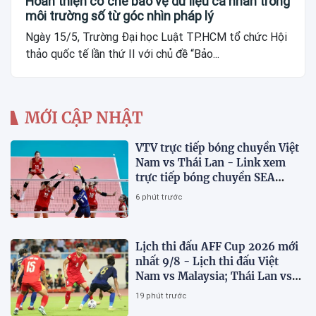
Hoàn thiện cơ chế bảo vệ dữ liệu cá nhân trong
môi trường số từ góc nhìn pháp lý
Ngày 15/5, Trường Đại học Luật TP.HCM tổ chức Hội
thảo quốc tế lần thứ II với chủ đề “Bảo...
MỚI CẬP NHẬT
VTV trực tiếp bóng chuyền Việt
Nam vs Thái Lan - Link xem
trực tiếp bóng chuyền SEA
V.Cup 2026 hôm nay 9/8
6 phút trước
Lịch thi đấu AFF Cup 2026 mới
nhất 9/8 - Lịch thi đấu Việt
Nam vs Malaysia; Thái Lan vs
Singapore
19 phút trước