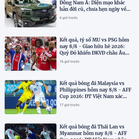
Đông Nam Á: Diện mạo khác
hẳn đời cũ, chưa hẹn ngày về
Việt Nam
6 giờ trước
Kết quả, tỷ số MU vs PSG hôm
nay 8/8 - Giao hữu hè 2026:
Quỷ Đỏ khiến ĐKVĐ châu Âu
toát mồ hôi
16 giờ trước
Kết quả bóng đá Malaysia vs
Philippines hôm nay 8/8 - AFF
Cup 2026: ĐT Việt Nam xác
định đối thủ
17 giờ trước
Kết quả bóng đá Thái Lan vs
Myanmar hôm nay 8/8 - AFF