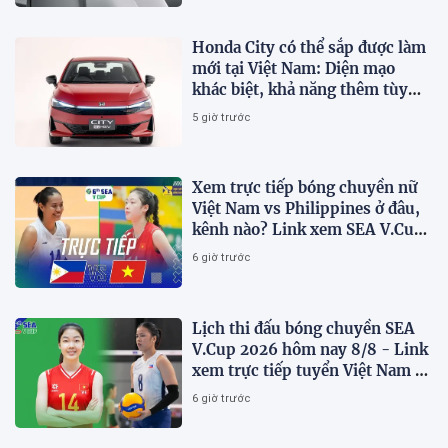
Honda City có thể sắp được làm
mới tại Việt Nam: Diện mạo
khác biệt, khả năng thêm tùy
chọn hybrid?
5 giờ trước
Xem trực tiếp bóng chuyền nữ
Việt Nam vs Philippines ở đâu,
kênh nào? Link xem SEA V.Cup
2026 mới nhất
6 giờ trước
Lịch thi đấu bóng chuyền SEA
V.Cup 2026 hôm nay 8/8 - Link
xem trực tiếp tuyển Việt Nam vs
Philippines
6 giờ trước