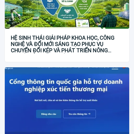
HỆ SINH THÁI GIẢI PHÁP KHOA HỌC, CÔNG
NGHỆ VÀ ĐỔI MỚI SÁNG TẠO PHỤC VỤ
CHUYỂN ĐỔI KÉP VÀ PHÁT TRIỂN NÔNG
NGHIỆP BỀN VỮNG VIỆT NAM