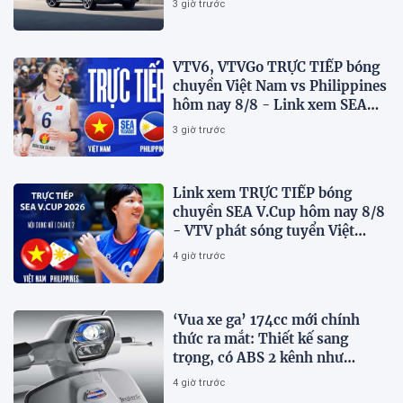
3 giờ trước
VTV6, VTVGo TRỰC TIẾP bóng
chuyền Việt Nam vs Philippines
hôm nay 8/8 - Link xem SEA
V.Cup 2026 mới nhất
3 giờ trước
Link xem TRỰC TIẾP bóng
chuyền SEA V.Cup hôm nay 8/8
- VTV phát sóng tuyển Việt
Nam đấu Philippines
4 giờ trước
‘Vua xe ga’ 174cc mới chính
thức ra mắt: Thiết kế sang
trọng, có ABS 2 kênh như
Honda SH, giá hấp dẫn
4 giờ trước