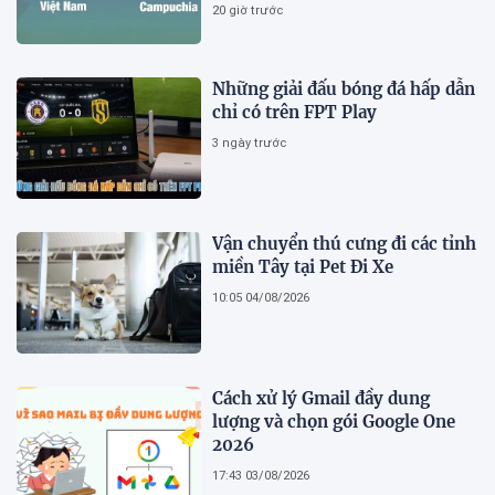
AFF Cup 2026
20 giờ trước
Những giải đấu bóng đá hấp dẫn
chỉ có trên FPT Play
3 ngày trước
Vận chuyển thú cưng đi các tỉnh
miền Tây tại Pet Đi Xe
10:05 04/08/2026
Cách xử lý Gmail đầy dung
lượng và chọn gói Google One
2026
17:43 03/08/2026