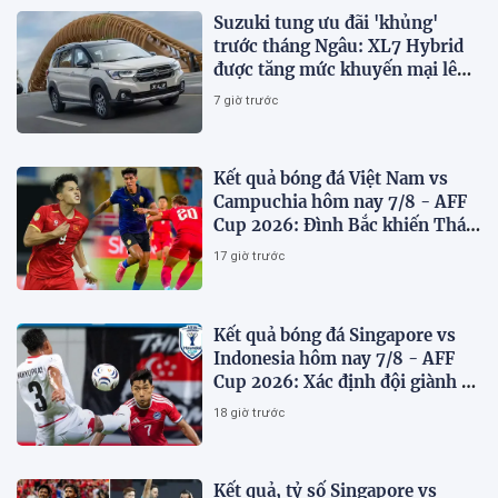
Suzuki tung ưu đãi 'khủng'
trước tháng Ngâu: XL7 Hybrid
được tăng mức khuyến mại lên
75 triệu đồng
7 giờ trước
Kết quả bóng đá Việt Nam vs
Campuchia hôm nay 7/8 - AFF
Cup 2026: Đình Bắc khiến Thái
Lan run sợ
17 giờ trước
Kết quả bóng đá Singapore vs
Indonesia hôm nay 7/8 - AFF
Cup 2026: Xác định đội giành vé
Bán kết
18 giờ trước
Kết quả, tỷ số Singapore vs