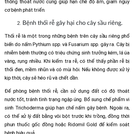
thống thoát nước cũng giúp hạn chế độ ẩm, giảm nguy
cơ bệnh phát triển.
Bệnh thối rễ gây hại cho cây sầu riêng.
Thối rễ là một trong những bệnh trên cây sầu riêng phổ
biến do nấm Pythium spp. và Fusarium spp. gây ra. Cây bị
nhiễm bệnh thường có triệu chứng sinh trưởng kém, lá úa
vàng, rụng nhiều. Khi kiểm tra rễ, có thể thấy phần rễ bị
thối đen, mềm nhũn và có mùi hôi. Nếu không được xử lý
kịp thời, cây sẽ héo rũ và chết dần.
Để phòng bệnh thối rễ, cần sử dụng đất có độ thoát
nước tốt, tránh tình trạng ngập úng. Bổ sung chế phẩm vi
sinh Trichoderma giúp hạn chế nấm gây bệnh. Ngoài ra,
có thể xử lý đất bằng vôi bột trước khi trồng, đồng thời
phun thuốc gốc đồng hoặc Ridomil Gold để kiểm soát
bệnh hiệu quả.