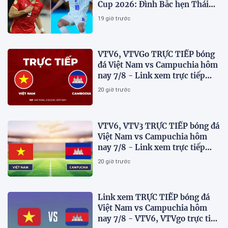
Cup 2026: Đình Bắc hẹn Thái
Lan ở chung kết?
19 giờ trước
VTV6, VTVGo TRỰC TIẾP bóng
đá Việt Nam vs Campuchia hôm
nay 7/8 - Link xem trực tiếp
AFF Cup 2026 mới nhất
20 giờ trước
VTV6, VTV3 TRỰC TIẾP bóng đá
Việt Nam vs Campuchia hôm
nay 7/8 - Link xem trực tiếp
AFF Cup 2026 mới nhất
20 giờ trước
Link xem TRỰC TIẾP bóng đá
Việt Nam vs Campuchia hôm
nay 7/8 - VTV6, VTVgo trực tiếp