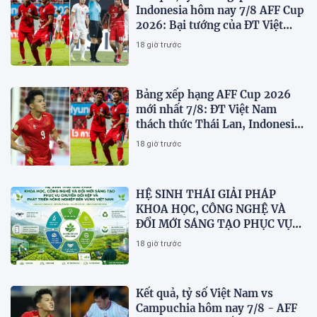
Indonesia hôm nay 7/8 AFF Cup
2026: Bại tướng của ĐT Việt
nam dừng bước sớm
18 giờ trước
Bảng xếp hạng AFF Cup 2026
mới nhất 7/8: ĐT Việt Nam
thách thức Thái Lan, Indonesia
dừng bước
18 giờ trước
HỆ SINH THÁI GIẢI PHÁP
KHOA HỌC, CÔNG NGHỆ VÀ
ĐỔI MỚI SÁNG TẠO PHỤC VỤ
CHUYỂN ĐỔI KÉP VÀ PHÁT
18 giờ trước
TRIỂN NÔNG NGHIỆP BỀN
VỮNG VIỆT NAM
Kết quả, tỷ số Việt Nam vs
Campuchia hôm nay 7/8 - AFF