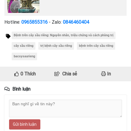
Hotline:
0965855316
- Zalo:
0846460404
Bệnh trên cây sầu riêng: Nguyên nhân, triệu chứng và cách phòng trị
cây sầu riêng
trị bệnh cây sầu riêng
bệnh trên cây sầu riêng
bacsysaurieng
0
Thích
Chia sẻ
In
Bình luận
Gửi bình luận