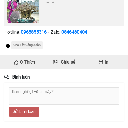
Tài trợ
Hotline:
0965855316
- Zalo:
0846460404
Chợ Tết Công đoàn
0
Thích
Chia sẻ
In
Bình luận
Gửi bình luận