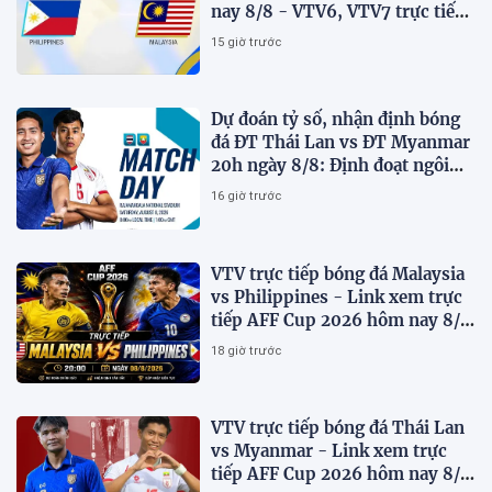
nay 8/8 - VTV6, VTV7 trực tiếp
AFF Cup 2026
15 giờ trước
Dự đoán tỷ số, nhận định bóng
đá ĐT Thái Lan vs ĐT Myanmar
20h ngày 8/8: Định đoạt ngôi
đầu bảng
16 giờ trước
VTV trực tiếp bóng đá Malaysia
vs Philippines - Link xem trực
tiếp AFF Cup 2026 hôm nay 8/8
trên VTV7
18 giờ trước
VTV trực tiếp bóng đá Thái Lan
vs Myanmar - Link xem trực
tiếp AFF Cup 2026 hôm nay 8/8