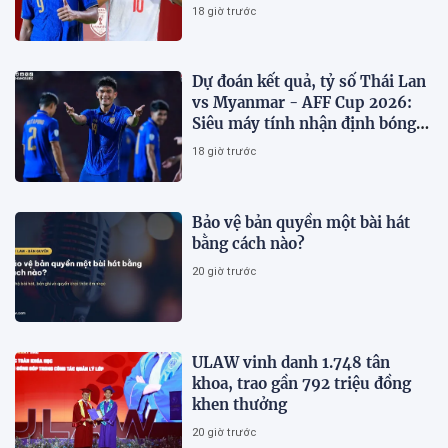
trên VTV6
18 giờ trước
Dự đoán kết quả, tỷ số Thái Lan
vs Myanmar - AFF Cup 2026:
Siêu máy tính nhận định bóng
đá hôm nay 8/8
18 giờ trước
Bảo vệ bản quyền một bài hát
bằng cách nào?
20 giờ trước
ULAW vinh danh 1.748 tân
khoa, trao gần 792 triệu đồng
khen thưởng
20 giờ trước