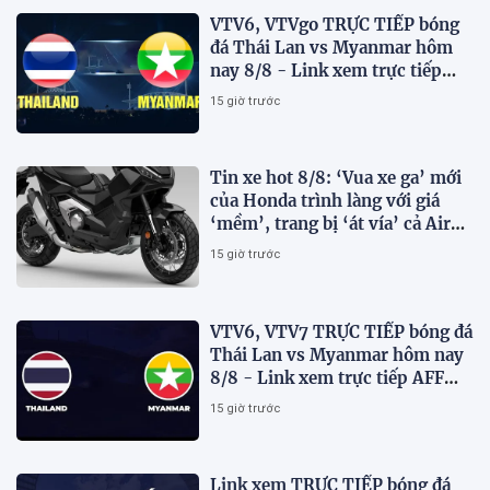
VTV6, VTVgo TRỰC TIẾP bóng
đá Thái Lan vs Myanmar hôm
nay 8/8 - Link xem trực tiếp
AFF Cup 2026 mới nhất
15 giờ trước
Tin xe hot 8/8: ‘Vua xe ga’ mới
của Honda trình làng với giá
‘mềm’, trang bị ‘át vía’ cả Air
Blade và SH
15 giờ trước
VTV6, VTV7 TRỰC TIẾP bóng đá
Thái Lan vs Myanmar hôm nay
8/8 - Link xem trực tiếp AFF
Cup 2026 mới nhất
15 giờ trước
Link xem TRỰC TIẾP bóng đá