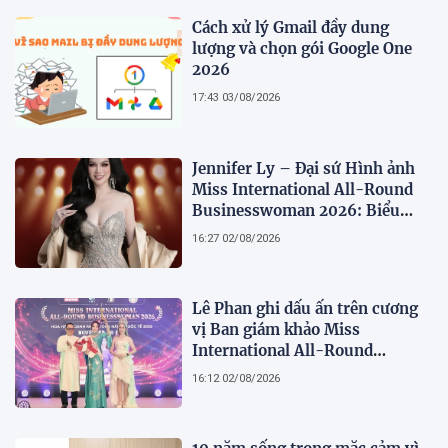
Cách xử lý Gmail đầy dung
lượng và chọn gói Google One
2026
17:43 03/08/2026
Jennifer Ly – Đại sứ Hình ảnh
Miss International All-Round
Businesswoman 2026: Biểu
tượng của nhan sắc, trí tuệ và
16:27 02/08/2026
bản lĩnh
Lê Phan ghi dấu ấn trên cương
vị Ban giám khảo Miss
International All-Round
Businesswoman 2026: Thanh
16:12 02/08/2026
lịch, trí tuệ và lan tỏa giá trị của
người phụ nữ hiện đại