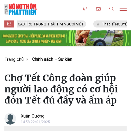
CASTRO TRONG TRÁI TIM NGƯỜI VIỆT
Thạc sĩ NGUYỄN VĂN CHÍ
Trang chủ
Chính sách – Sự kiện
Chợ Tết Công đoàn giúp
người lao động có cơ hội
đón Tết đủ đầy và ấm áp
Xuân Cường
14:58 22/01/2025