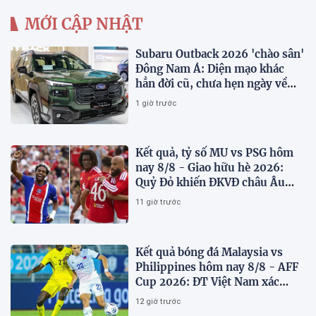
MỚI CẬP NHẬT
Subaru Outback 2026 'chào sân'
Đông Nam Á: Diện mạo khác
hẳn đời cũ, chưa hẹn ngày về
Việt Nam
1 giờ trước
Kết quả, tỷ số MU vs PSG hôm
nay 8/8 - Giao hữu hè 2026:
Quỷ Đỏ khiến ĐKVĐ châu Âu
toát mồ hôi
11 giờ trước
Kết quả bóng đá Malaysia vs
Philippines hôm nay 8/8 - AFF
Cup 2026: ĐT Việt Nam xác
định đối thủ
12 giờ trước