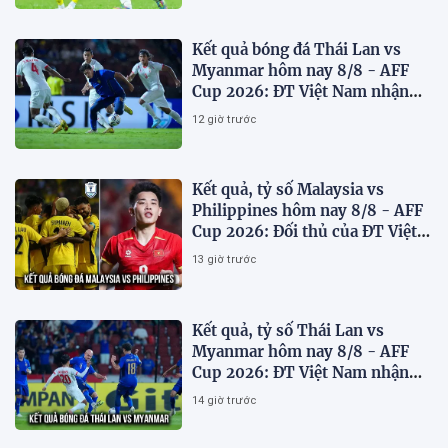
Kết quả bóng đá Thái Lan vs
Myanmar hôm nay 8/8 - AFF
Cup 2026: ĐT Việt Nam nhận
'chiến thư'
12 giờ trước
Kết quả, tỷ số Malaysia vs
Philippines hôm nay 8/8 - AFF
Cup 2026: Đối thủ của ĐT Việt
Nam lộ diện
13 giờ trước
Kết quả, tỷ số Thái Lan vs
Myanmar hôm nay 8/8 - AFF
Cup 2026: ĐT Việt Nam nhận
tin vui
14 giờ trước