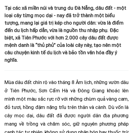
Tại các xã miền núi và trung du Đà Nẵng, dâu đất - một
loại cây từng mọc dại - nay đã trở thành một biểu
tượng, mang lại giá trị kép cho người dân: vừa là điểm
đến du lịch hấp dẫn, vừa là nguồn thu nhập phụ. Đặc
biệt, xã Tiên Phước với hơn 2.000 cây dâu đất được
mệnh danh là “thủ phủ” của loài cây này, tạo nên một
câu chuyện kinh tế du lịch và bảo tồn văn hóa đầy ý
nghĩa.
Mùa dâu đất chín rộ vào tháng 8 Âm lịch, những vườn dâu
ở Tiên Phước, Sơn Cẩm Hà và Đông Giang khoác lên
mình một màu sắc rực rỡ với những chùm quả vàng cam,
đỏ tươi, hồng đậm nặng trĩu trên thân và cành. Dù vốn là
cây mọc dại, dâu đất đã được người dân địa phương
mang về trồng và chăm sóc, giữ nguyên phương pháp
canh tác tự nhiên, không sử dụng phân bón hay thuốc trừ