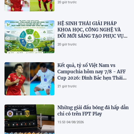
dừng bước
20 giờ trước
HỆ SINH THÁI GIẢI PHÁP
KHOA HỌC, CÔNG NGHỆ VÀ
ĐỔI MỚI SÁNG TẠO PHỤC VỤ
CHUYỂN ĐỔI KÉP VÀ PHÁT
20 giờ trước
TRIỂN NÔNG NGHIỆP BỀN
VỮNG VIỆT NAM
Kết quả, tỷ số Việt Nam vs
Campuchia hôm nay 7/8 - AFF
Cup 2026: Đình Bắc hẹn Thái
Lan ở chung kết?
21 giờ trước
Những giải đấu bóng đá hấp dẫn
chỉ có trên FPT Play
15:53 04/08/2026