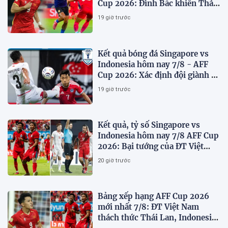
Cup 2026: Đình Bắc khiến Thái
Lan run sợ
19 giờ trước
Kết quả bóng đá Singapore vs
Indonesia hôm nay 7/8 - AFF
Cup 2026: Xác định đội giành vé
Bán kết
19 giờ trước
Kết quả, tỷ số Singapore vs
Indonesia hôm nay 7/8 AFF Cup
2026: Bại tướng của ĐT Việt
nam dừng bước sớm
20 giờ trước
Bảng xếp hạng AFF Cup 2026
mới nhất 7/8: ĐT Việt Nam
thách thức Thái Lan, Indonesia