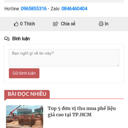
Hotline:
0965855316
- Zalo:
0846460404
0
Thích
Chia sẻ
In
Bình luận
Gửi bình luận
BÀI ĐỌC NHIỀU
Top 5 đơn vị thu mua phế liệu
giá cao tại TP.HCM