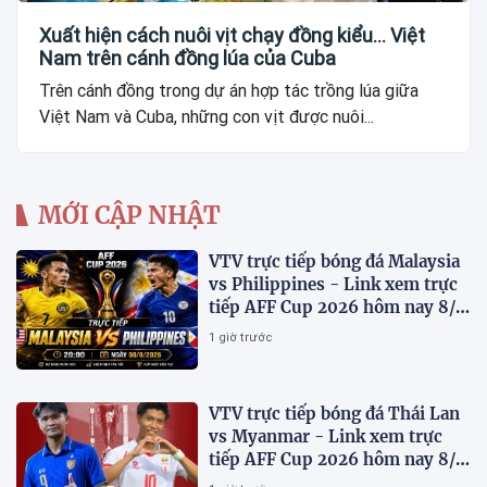
Xuất hiện cách nuôi vịt chạy đồng kiểu... Việt
Nam trên cánh đồng lúa của Cuba
Trên cánh đồng trong dự án hợp tác trồng lúa giữa
Việt Nam và Cuba, những con vịt được nuôi...
MỚI CẬP NHẬT
VTV trực tiếp bóng đá Malaysia
vs Philippines - Link xem trực
tiếp AFF Cup 2026 hôm nay 8/8
trên VTV7
1 giờ trước
VTV trực tiếp bóng đá Thái Lan
vs Myanmar - Link xem trực
tiếp AFF Cup 2026 hôm nay 8/8
trên VTV6