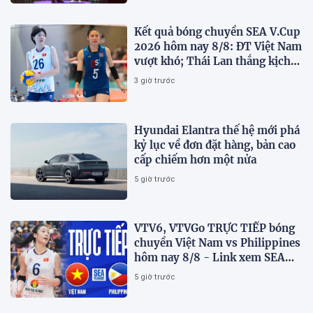
Kết quả bóng chuyền SEA V.Cup
2026 hôm nay 8/8: ĐT Việt Nam
vượt khó; Thái Lan thắng kịch
tính
3 giờ trước
Hyundai Elantra thế hệ mới phá
kỷ lục về đơn đặt hàng, bản cao
cấp chiếm hơn một nửa
5 giờ trước
VTV6, VTVGo TRỰC TIẾP bóng
chuyền Việt Nam vs Philippines
hôm nay 8/8 - Link xem SEA
V.Cup 2026 mới nhất
5 giờ trước