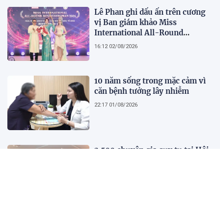
Lê Phan ghi dấu ấn trên cương
vị Ban giám khảo Miss
International All-Round
Businesswoman 2026: Thanh
16:12 02/08/2026
lịch, trí tuệ và lan tỏa giá trị của
người phụ nữ hiện đại
10 năm sống trong mặc cảm vì
căn bệnh tưởng lây nhiễm
22:17 01/08/2026
2.500 chuyên gia quy tụ tại Hội
nghị Khoa học 2026 của Bệnh
viện Nhân dân Gia Định
21:41 01/08/2026
Kết quả, tỷ số Lào vs