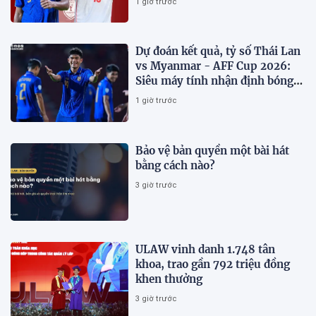
1 giờ trước
Dự đoán kết quả, tỷ số Thái Lan
vs Myanmar - AFF Cup 2026:
Siêu máy tính nhận định bóng
đá hôm nay 8/8
1 giờ trước
Bảo vệ bản quyền một bài hát
bằng cách nào?
3 giờ trước
ULAW vinh danh 1.748 tân
khoa, trao gần 792 triệu đồng
khen thưởng
3 giờ trước