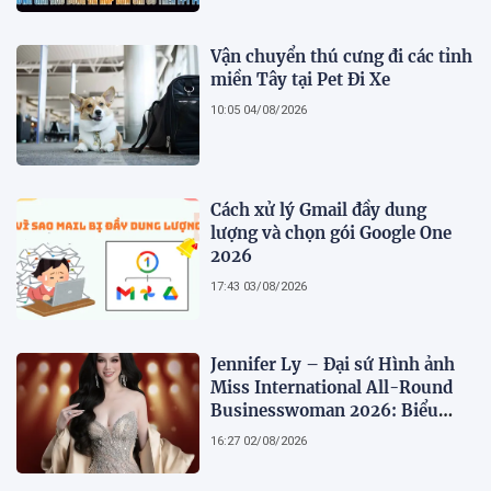
Vận chuyển thú cưng đi các tỉnh
miền Tây tại Pet Đi Xe
10:05 04/08/2026
Cách xử lý Gmail đầy dung
lượng và chọn gói Google One
2026
17:43 03/08/2026
Jennifer Ly – Đại sứ Hình ảnh
Miss International All-Round
Businesswoman 2026: Biểu
tượng của nhan sắc, trí tuệ và
16:27 02/08/2026
bản lĩnh