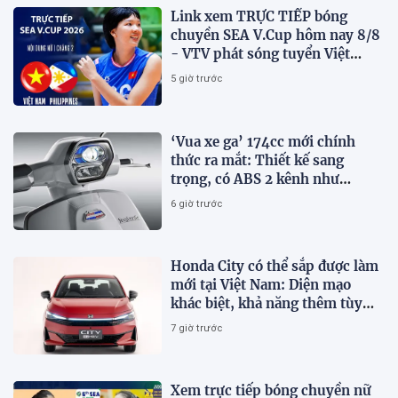
Link xem TRỰC TIẾP bóng
chuyền SEA V.Cup hôm nay 8/8
- VTV phát sóng tuyển Việt
Nam đấu Philippines
5 giờ trước
‘Vua xe ga’ 174cc mới chính
thức ra mắt: Thiết kế sang
trọng, có ABS 2 kênh như
Honda SH, giá hấp dẫn
6 giờ trước
Honda City có thể sắp được làm
mới tại Việt Nam: Diện mạo
khác biệt, khả năng thêm tùy
chọn hybrid?
7 giờ trước
Xem trực tiếp bóng chuyền nữ