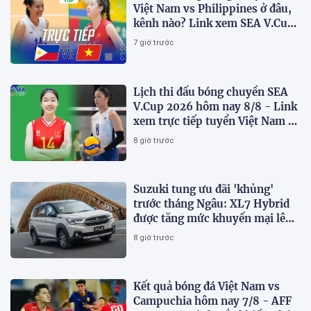
Việt Nam vs Philippines ở đâu,
kênh nào? Link xem SEA V.Cup
2026 mới nhất
7 giờ trước
Lịch thi đấu bóng chuyền SEA
V.Cup 2026 hôm nay 8/8 - Link
xem trực tiếp tuyển Việt Nam vs
Philippines
8 giờ trước
Suzuki tung ưu đãi 'khủng'
trước tháng Ngâu: XL7 Hybrid
được tăng mức khuyến mại lên
75 triệu đồng
8 giờ trước
Kết quả bóng đá Việt Nam vs
Campuchia hôm nay 7/8 - AFF