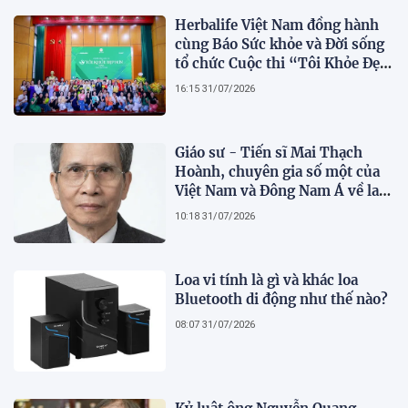
Herbalife Việt Nam đồng hành
cùng Báo Sức khỏe và Đời sống
tổ chức Cuộc thi “Tôi Khỏe Đẹp
Hơn” lần thứ 5 để khuyến khích
16:15 31/07/2026
mọi người trở thành phiên bản
tốt hơn của chính mình
Giáo sư - Tiến sĩ Mai Thạch
Hoành, chuyên gia số một của
Việt Nam và Đông Nam Á về lai
tạo giống khoai lang hữu tính
10:18 31/07/2026
Loa vi tính là gì và khác loa
Bluetooth di động như thế nào?
08:07 31/07/2026