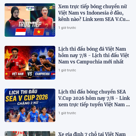
Xem trực tiếp bóng chuyền nữ
Việt Nam vs Indonesia ở đâu,
kênh nào? Link xem SEA V.Cup
2026 mới nhất
1 giờ trước
Lịch thi đấu bóng đá Việt Nam
hôm nay 7/8 - Lịch thi đấu Việt
Nam vs Campuchia mới nhất
1 giờ trước
Lịch thi đấu bóng chuyền SEA
V.Cup 2026 hôm nay 7/8 - Link
xem trực tiếp tuyển Việt Nam vs
Indonesia
1 giờ trước
Xe gia đình 7 chỗ tại Việt Nam