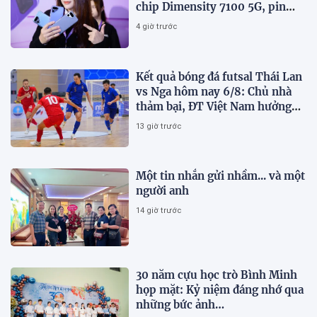
chip Dimensity 7100 5G, pin
8000mAh
4 giờ trước
Kết quả bóng đá futsal Thái Lan
vs Nga hôm nay 6/8: Chủ nhà
thảm bại, ĐT Việt Nam hưởng
lợi lớn
13 giờ trước
Một tin nhắn gửi nhầm... và một
người anh
14 giờ trước
30 năm cựu học trò Bình Minh
họp mặt: Kỷ niệm đáng nhớ qua
những bức ảnh…