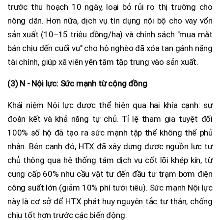
trước thu hoạch 10 ngày, loại bỏ rủi ro thị trường cho
nông dân. Hơn nữa, dịch vụ tín dụng nội bộ cho vay vốn
sản xuất (10–15 triệu đồng/ha) và chính sách "mua mặt
bán chịu đến cuối vụ" cho hộ nghèo đã xóa tan gánh nặng
tài chính, giúp xã viên yên tâm tập trung vào sản xuất.
(3) N - Nội lực: Sức mạnh từ cộng đồng
Khái niệm Nội lực được thể hiện qua hai khía cạnh: sự
đoàn kết và khả năng tự chủ. Tỉ lệ tham gia tuyệt đối
100% số hộ đã tạo ra sức mạnh tập thể không thể phủ
nhận. Bên cạnh đó, HTX đã xây dựng được nguồn lực tự
chủ thông qua hệ thống tám dịch vụ cốt lõi khép kín, từ
cung cấp 60% nhu cầu vật tư đến đầu tư trạm bơm điện
công suất lớn (giảm 10% phí tưới tiêu). Sức mạnh Nội lực
này là cơ sở để HTX phát huy nguyên tắc tự thân, chống
chịu tốt hơn trước các biến động.