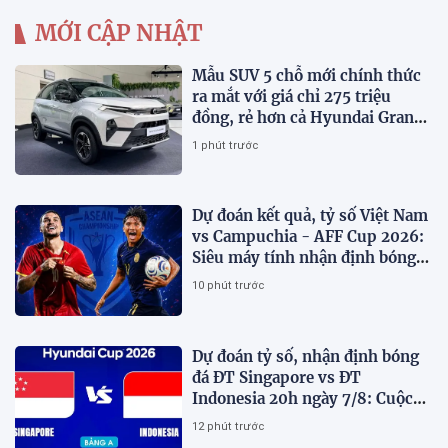
MỚI CẬP NHẬT
Mẫu SUV 5 chỗ mới chính thức
ra mắt với giá chỉ 275 triệu
đồng, rẻ hơn cả Hyundai Grand
i10 và Kia Morning
1 phút trước
Dự đoán kết quả, tỷ số Việt Nam
vs Campuchia - AFF Cup 2026:
Siêu máy tính nhận định bóng
đá hôm nay
10 phút trước
Dự đoán tỷ số, nhận định bóng
đá ĐT Singapore vs ĐT
Indonesia 20h ngày 7/8: Cuộc
chiến sống còn
12 phút trước