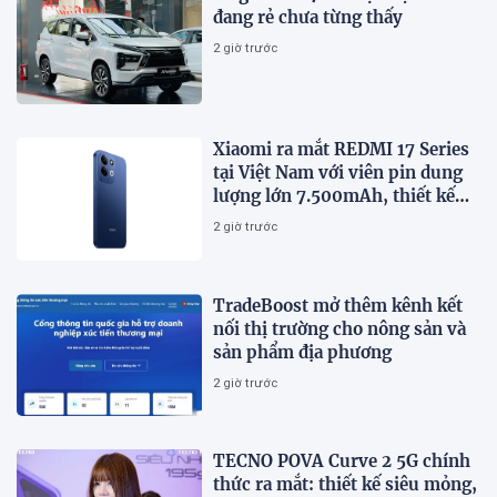
đang rẻ chưa từng thấy
2 giờ trước
Xiaomi ra mắt REDMI 17 Series
tại Việt Nam với viên pin dung
lượng lớn 7.500mAh, thiết kế
trẻ trung, giá từ 5,5 triệu đồng
2 giờ trước
TradeBoost mở thêm kênh kết
nối thị trường cho nông sản và
sản phẩm địa phương
2 giờ trước
TECNO POVA Curve 2 5G chính
thức ra mắt: thiết kế siêu mỏng,