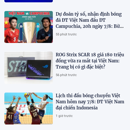
Dự đoán tỷ số, nhận định bóng
đá ĐT Việt Nam đấu ĐT
Campuchia, 20h ngày 7/8: Bữa
tiệc bàn thắng tại Mỹ Đình
55 phút trước
ROG Strix SCAR 18 giá 180 triệu
đồng vừa ra mắt tại Việt Nam:
Trang bị có gì đặc biệt?
56 phút trước
Lịch thi đấu bóng chuyền Việt
Nam hôm nay 7/8: ĐT Việt Nam
đại chiến Indonesia
1 giờ trước