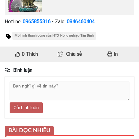
Hotline:
0965855316
- Zalo:
0846460404
Mô hình thành công của HTX Nông nghiệp Tân Bình
0
Thích
Chia sẻ
In
Bình luận
Gửi bình luận
BÀI ĐỌC NHIỀU