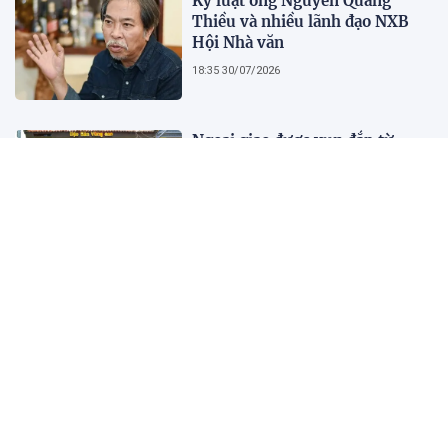
Kỷ luật ông Nguyễn Quang
Thiều và nhiều lãnh đạo NXB
Hội Nhà văn
18:35 30/07/2026
Ngoại giao được vun đắp từ
những cánh đồng, giảng đường
và bản sắc văn hóa
13:28 30/07/2026
Đại tiệc sinh nhật 1 tuổi Tam
Quốc Huyễn Tướng VNG sôi
động cùng Hoa Nhật Huỳnh
13:01 30/07/2026
Dịch vụ rút tiền thẻ tín dụng -
Giải pháp tài chính hay rủi ro