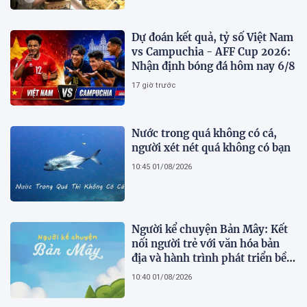
Dự đoán kết quả, tỷ số Việt Nam
vs Campuchia - AFF Cup 2026:
Nhận định bóng đá hôm nay 6/8
17 giờ trước
Nước trong quá không có cá,
người xét nét quá không có bạn
10:45 01/08/2026
Người kể chuyện Bản Mây: Kết
nối người trẻ với văn hóa bản
địa và hành trình phát triển bền
vững tại Tả Lèng
10:40 01/08/2026