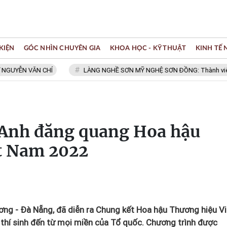
KIỆN
GÓC NHÌN CHUYÊN GIA
KHOA HỌC - KỸ THUẬT
KINH TẾ
 VĂN CHÍ
LÀNG NGHỀ SƠN MỸ NGHỆ SƠN ĐỒNG: Thành viên Mạng lướ
Anh đăng quang Hoa hậu
t Nam 2022
ơng - Đà Nẵng, đã diễn ra Chung kết Hoa hậu Thương hiệu Vi
 thí sinh đến từ mọi miền của Tổ quốc. Chương trình được