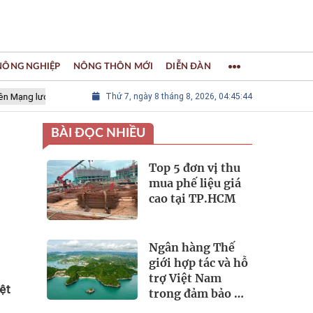
 NÔNG NGHIỆP
NÔNG THÔN MỚI
DIỄN ĐÀN
i các Thành phố Thủ công sáng tạo Thế giới
Thứ 7, ngày 8 tháng 8, 2026, 04:45:46
LÀNG NGHỀ KHẢM TRA
BÀI ĐỌC NHIỀU
Top 5 đơn vị thu
mua phế liệu giá
cao tại TP.HCM
Ngân hàng Thế
giới hợp tác và hỗ
trợ Việt Nam
ệt
trong đảm bảo an
ninh nguồn nước