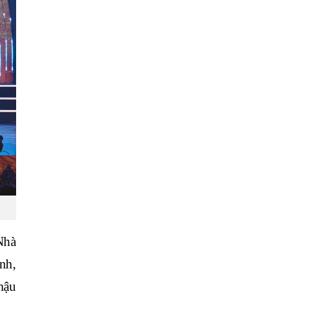
Nhà
nh,
hậu