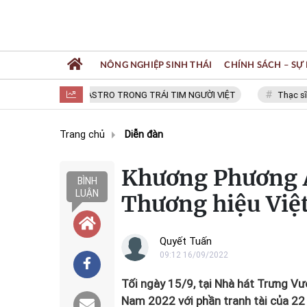
NÔNG NGHIỆP SINH THÁI
CHÍNH SÁCH – SỰ 
FIDEL CASTRO TRONG TRÁI TIM NGƯỜI VIỆT
Thạc sĩ NGUYỄN
Trang chủ
Diễn đàn
Khương Phương 
BÌNH
LUẬN
Thương hiệu Việ
Quyết Tuấn
09:12 16/09/2022
Tối ngày 15/9, tại Nhà hát Trưng Vư
Nam 2022 với phần tranh tài của 22