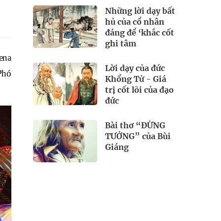
Những lời dạy bất
hủ của cổ nhân
đáng để ‘khắc cốt
ghi tâm
ena
Lời dạy của đức
Phó
Khổng Tử - Giá
trị cốt lõi của đạo
đức
Bài thơ “ĐỪNG
TƯỞNG” của Bùi
Giáng