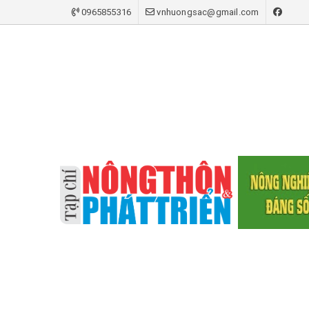
0965855316
vnhuongsac@gmail.com