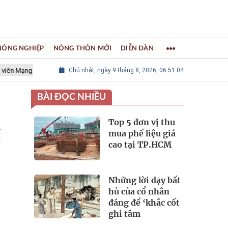
 NÔNG NGHIỆP
NÔNG THÔN MỚI
DIỄN ĐÀN
lưới các Thành phố Thủ công sáng tạo Thế giới
Chủ nhật, ngày 9 tháng 8, 2026, 06:51:05
LÀNG NGHỀ KHẢM 
BÀI ĐỌC NHIỀU
Top 5 đơn vị thu
g
mua phế liệu giá
cao tại TP.HCM
Những lời dạy bất
hủ của cổ nhân
đáng để ‘khắc cốt
ghi tâm