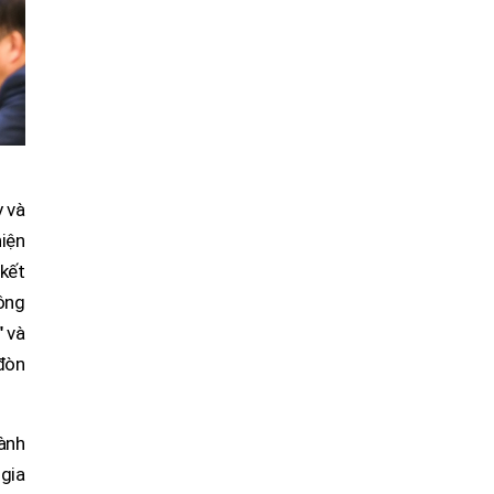
y và
hiện
kết
hông
" và
đòn
ành
gia