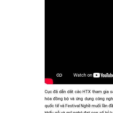
Cục đã dẫn dắt các HTX tham gia sâu
hóa đồng bộ và ứng dụng công nghệ
quốc tế và Festival Nghề muối lần đầ
khẩu gỗ và mỹ nghệ đạt con số kỷ lục