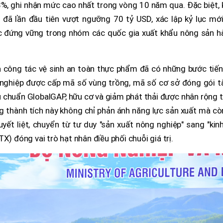
%, ghi nhận mức cao nhất trong vòng 10 năm qua. Đặc biệt, 
đã lần đầu tiên vượt ngưỡng 70 tỷ USD, xác lập kỷ lục mới
ục đứng vững trong nhóm các quốc gia xuất khẩu nông sản h
à công tác vệ sinh an toàn thực phẩm đã có những bước tiến
ng nghiệp được cấp mã số vùng trồng, mã số cơ sở đóng gói 
u chuẩn GlobalGAP, hữu cơ và giảm phát thải được nhân rộng 
 thành tích này không chỉ phản ánh năng lực sản xuất mà cò
uyết liệt, chuyển từ tư duy "sản xuất nông nghiệp" sang "kin
X) đóng vai trò hạt nhân điều phối chuỗi giá trị.