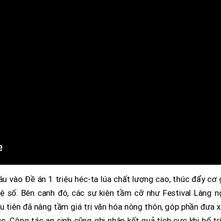
 vào Đề án 1 triệu héc-ta lúa chất lượng cao, thúc đẩy cơ 
 số. Bên cạnh đó, các sự kiện tầm cỡ như Festival Làng n
u tiên đã nâng tầm giá trị văn hóa nông thôn, góp phần đưa 
. Công tác an sinh cũng ghi nhận kết quả tích cực khi bố tr