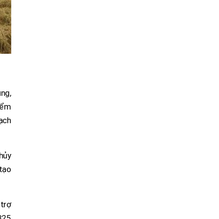
ung,
kiểm
ạch
hủy
 tạo
 trợ
 325