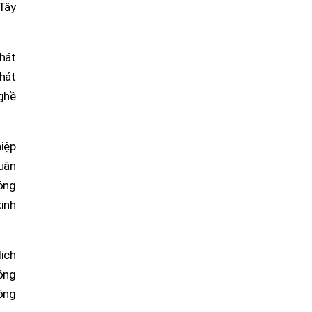
Tây
phát
phát
nghề
iệp
huận
ông
inh
dịch
ông
ông