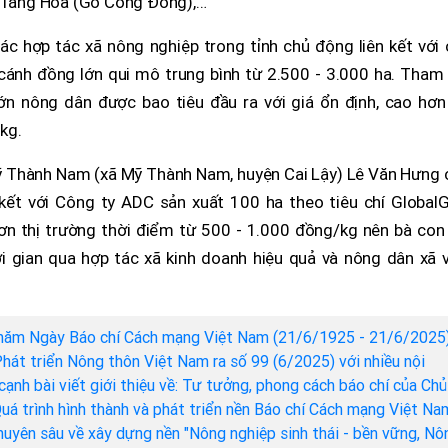
p Tăng Hòa (Gò Công Đông),…
c hợp tác xã nông nghiệp trong tỉnh chủ động liên kết với 
cánh đồng lớn qui mô trung bình từ 2.500 - 3.000 ha. Tham 
n nông dân được bao tiêu đầu ra với giá ổn định, cao hơn 
kg.
ỹ Thành Nam (xã Mỹ Thành Nam, huyện Cai Lậy) Lê Văn Hưng 
 kết với Công ty ADC sản xuất 100 ha theo tiêu chí GlobalG
ơn thị trường thời điểm từ 500 - 1.000 đồng/kg nên bà con 
hời gian qua hợp tác xã kinh doanh hiệu quả và nông dân xã 
năm Ngày Báo chí Cách mạng Việt Nam (21/6/1925 - 21/6/2025)
hát triển Nông thôn Việt Nam ra số 99 (6/2025) với nhiều nội
cạnh bài viết giới thiệu về: Tư tưởng, phong cách báo chí của Chủ
Quá trình hình thành và phát triển nền Báo chí Cách mạng Việt Na
chuyên sâu về xây dựng nền "Nông nghiệp sinh thái - bền vững, Nô