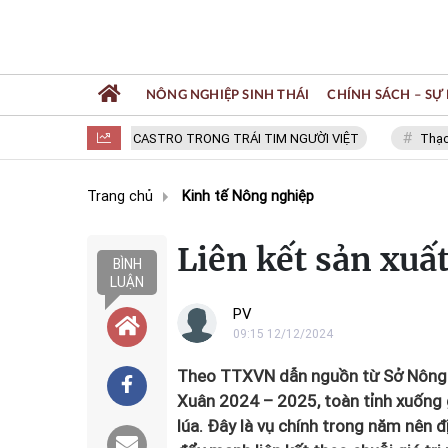
NÔNG NGHIỆP SINH THÁI
CHÍNH SÁCH – SỰ 
FIDEL CASTRO TRONG TRÁI TIM NGƯỜI VIỆT
Thạc sĩ NG
Trang chủ
Kinh tế Nông nghiệp
Liên kết sản xuấ
BÌNH
LUẬN
PV
09:15 12/12/2024
Theo TTXVN dẫn nguồn từ Sở Nông ng
Xuân 2024 – 2025, toàn tỉnh xuống 
lúa. Đây là vụ chính trong năm nên