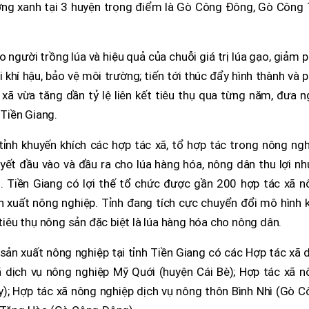
ưởng xanh tại 3 huyện trọng điểm là Gò Công Đông, Gò Công 
người trồng lúa và hiệu quả của chuỗi giá trị lúa gạo, giảm 
ổi khí hậu, bảo vệ môi trường; tiến tới thúc đẩy hình thành và 
 xã vừa tăng dần tỷ lệ liên kết tiêu thụ qua từng năm, đưa 
 Tiền Giang.
ỉnh khuyến khích các hợp tác xã, tổ hợp tác trong nông ngh
uyết đầu vào và đầu ra cho lúa hàng hóa, nông dân thu lợi n
 Tiền Giang có lợi thế tổ chức được gần 200 hợp tác xã n
 xuất nông nghiệp. Tỉnh đang tích cực chuyển đổi mô hình k
 tiêu thụ nông sản đặc biệt là lúa hàng hóa cho nông dân.
ết sản xuất nông nghiệp tại tỉnh Tiền Giang có các Hợp tác xã 
ã dịch vụ nông nghiệp Mỹ Quới (huyện Cái Bè); Hợp tác xã n
); Hợp tác xã nông nghiệp dịch vụ nông thôn Bình Nhì (Gò C