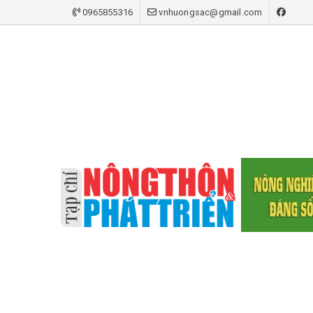
0965855316
vnhuongsac@gmail.com