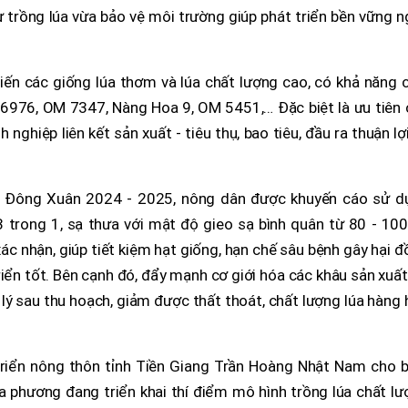
ừ trồng lúa vừa bảo vệ môi trường giúp phát triển bền vững 
ến các giống lúa thơm và lúa chất lượng cao, có khả năng c
 6976, OM 7347, Nàng Hoa 9, OM 5451,… Đặc biệt là ưu tiên 
nghiệp liên kết sản xuất - tiêu thụ, bao tiêu, đầu ra thuận lợ
 vụ Đông Xuân 2024 - 2025, nông dân được khuyến cáo sử d
 trong 1, sạ thưa với mật độ gieo sạ bình quân từ 80 - 100
ác nhận, giúp tiết kiệm hạt giống, hạn chế sâu bệnh gây hại 
riển tốt. Bên cạnh đó, đẩy mạnh cơ giới hóa các khâu sản xuất
 lý sau thu hoạch, giảm được thất thoát, chất lượng lúa hàng
riển nông thôn tỉnh Tiền Giang Trần Hoàng Nhật Nam cho bi
 phương đang triển khai thí điểm mô hình trồng lúa chất lư