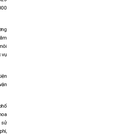
.000
ường
năm
 môi
c vụ
iện
 vận
 phố
hoa
g sử
hí,