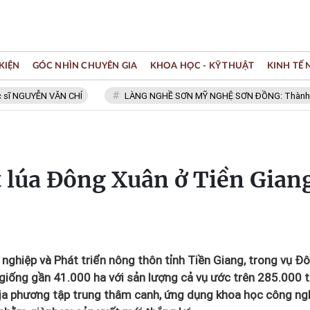
KIỆN
GÓC NHÌN CHUYÊN GIA
KHOA HỌC - KỸ THUẬT
KINH TẾ
UYỄN VĂN CHÍ
LÀNG NGHỀ SƠN MỸ NGHỆ SƠN ĐỒNG: Thành viên Mạng
t lúa Đông Xuân ở Tiền Gian
hiệp và Phát triển nông thôn tỉnh Tiền Giang, trong vụ Đ
giống gần 41.000 ha với sản lượng cả vụ ước trên 285.000 
 địa phương tập trung thâm canh, ứng dụng khoa học công ng