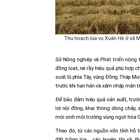
Thu hoạch lúa vụ Xuân Hè ở xã M
Sở Nông nghiệp và Phát triển nông t
đồng loạt, né rầy hiệu quả phù hợp 
soát lũ phía Tây, vùng Đồng Tháp Mư
trước khi hạn hán và xâm nhập mặn t
Để bảo đảm hiệu quả sản xuất, trước
lợi nội đồng, khai thông dòng chảy,
môi sinh môi trường vùng ngọt hóa G
Theo đó, từ các nguồn vốn tỉnh hỗ tr
đất trồng lúa,... các huyện, thị xã,