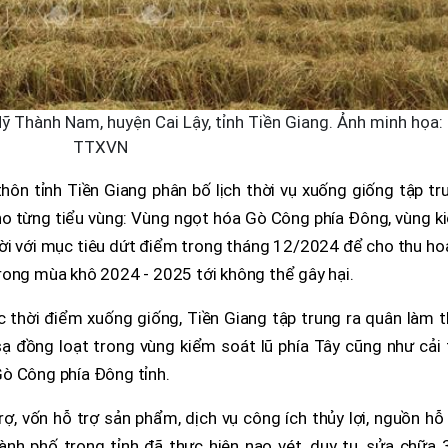
ỹ Thành Nam, huyện Cai Lậy, tỉnh Tiền Giang. Ảnh minh họa:
TTXVN
hôn tỉnh Tiền Giang phân bố lịch thời vụ xuống giống tập tr
cho từng tiểu vùng: Vùng ngọt hóa Gò Công phía Đông, vùng 
ời với mục tiêu dứt điểm trong tháng 12/2024 để cho thu ho
rong mùa khô 2024 - 2025 tới không thể gây hại.
 thời điểm xuống giống, Tiền Giang tập trung ra quân làm t
 sạ đồng loạt trong vùng kiểm soát lũ phía Tây cũng như cải
ò Công phía Đông tỉnh.
ợ, vốn hỗ trợ sản phẩm, dịch vụ công ích thủy lợi, nguồn hỗ
 thành phố trong tỉnh đã thực hiện nạo vét, duy tu, sửa chữa