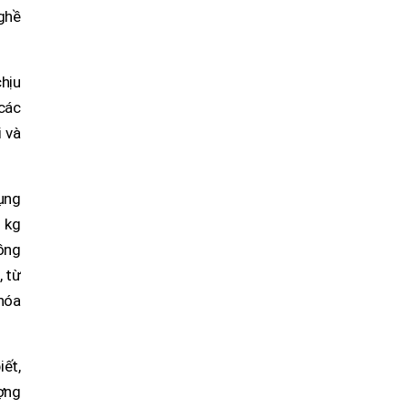
nghề
hịu
các
i và
ụng
 kg
đồng
, từ
 hóa
ết,
ợng