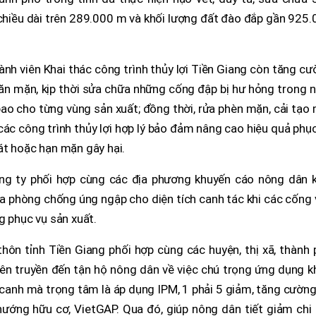
, chiều dài trên 289.000 m và khối lượng đất đào đắp gần 925
nh viên Khai thác công trình thủy lợi Tiền Giang còn tăng c
ăn mặn, kịp thời sửa chữa những cống đập bị hư hỏng trong 
ao cho từng vùng sản xuất; đồng thời, rửa phèn mặn, cải tạo
các công trình thủy lợi hợp lý bảo đảm nâng cao hiệu quả phụ
át hoặc hạn mặn gây hại.
ông ty phối hợp cùng các địa phương khuyến cáo nông dân k
ửa phòng chống úng ngập cho diện tích canh tác khi các cống
g phục vụ sản xuất.
hôn tỉnh Tiền Giang phối hợp cùng các huyện, thị xã, thành
ên truyền đến tận hộ nông dân về việc chú trọng ứng dụng k
canh mà trọng tâm là áp dụng IPM, 1 phải 5 giảm, tăng cườn
ớng hữu cơ, VietGAP. Qua đó, giúp nông dân tiết giảm chi p