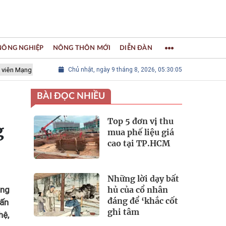
 NÔNG NGHIỆP
NÔNG THÔN MỚI
DIỄN ĐÀN
 lưới các Thành phố Thủ công sáng tạo Thế giới
Chủ nhật, ngày 9 tháng 8, 2026, 05:30:06
LÀNG NGHỀ KHẢ
BÀI ĐỌC NHIỀU
Top 5 đơn vị thu
g
mua phế liệu giá
cao tại TP.HCM
Những lời dạy bất
hủ của cổ nhân
ông
đáng để ‘khắc cốt
tấn
ghi tâm
hệ,