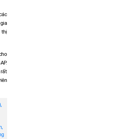
các
gia
thị
cho
AP.
rất
viên
,
m,
ng