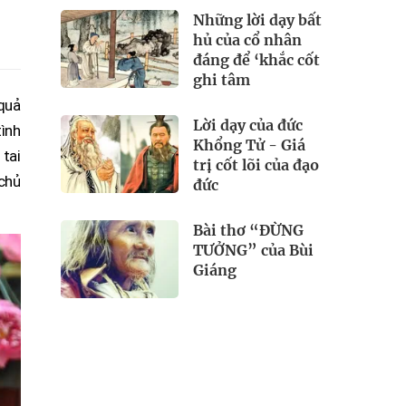
Những lời dạy bất
hủ của cổ nhân
đáng để ‘khắc cốt
ghi tâm
quả
Lời dạy của đức
tình
Khổng Tử - Giá
 tai
trị cốt lõi của đạo
 chủ
đức
Bài thơ “ĐỪNG
TƯỞNG” của Bùi
Giáng