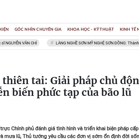
KIỆN
GÓC NHÌN CHUYÊN GIA
KHOA HỌC - KỸ THUẬT
KINH TẾ
YỄN VĂN CHÍ
LÀNG NGHỀ SƠN MỸ NGHỆ SƠN ĐỒNG: Thành viên Mạng
thiên tai: Giải pháp chủ độ
ễn biến phức tạp của bão lũ
rực Chính phủ đánh giá tình hình và triển khai biện pháp cấp
và mưa lũ, Thủ tướng yêu cầu các đơn vị sớm ổn định đời số