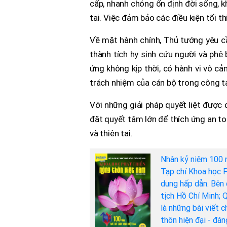
cấp, nhanh chóng ổn định đời sống, k
tai. Việc đảm bảo các điều kiện tối t
Về mặt hành chính, Thủ tướng yêu cầ
thành tích hy sinh cứu người và phê
ứng không kịp thời, có hành vi vô c
trách nhiệm của cán bộ trong công tá
Với những giải pháp quyết liệt được
đặt quyết tâm lớn để thích ứng an to
và thiên tai.
Nhân kỷ niệm 100 
Tạp chí Khoa học P
dung hấp dẫn. Bên 
tịch Hồ Chí Minh; 
là những bài viết 
thôn hiện đại - đá