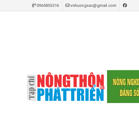
0965855316
vnhuongsac@gmail.com