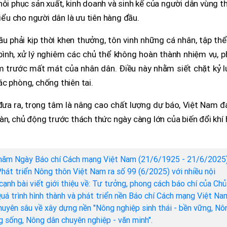
hôi phục sản xuất, kinh doanh và sinh kế của người dân vùng t
hiểu cho người dân là ưu tiên hàng đầu.
u phải kịp thời khen thưởng, tôn vinh những cá nhân, tập th
 bình, xử lý nghiêm các chủ thể không hoàn thành nhiệm vụ, 
ảm trước mất mát của nhân dân. Điều này nhằm siết chặt kỷ l
c phòng, chống thiên tai.
 đưa ra, trọng tâm là nâng cao chất lượng dự báo, Việt Nam 
àn, chủ động trước thách thức ngày càng lớn của biến đổi khí
năm Ngày Báo chí Cách mạng Việt Nam (21/6/1925 - 21/6/2025)
hát triển Nông thôn Việt Nam ra số 99 (6/2025) với nhiều nội
cạnh bài viết giới thiệu về: Tư tưởng, phong cách báo chí của Chủ
Quá trình hình thành và phát triển nền Báo chí Cách mạng Việt Na
chuyên sâu về xây dựng nền "Nông nghiệp sinh thái - bền vững, Nô
ng sống, Nông dân chuyên nghiệp - văn minh".