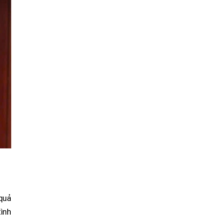
quả
tình