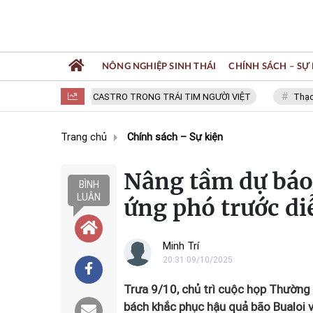
NÔNG NGHIỆP SINH THÁI
CHÍNH SÁCH – SỰ 
FIDEL CASTRO TRONG TRÁI TIM NGƯỜI VIỆT
Thạc sĩ NGU
Trang chủ
Chính sách – Sự kiện
Nâng tầm dự báo 
BÌNH
LUẬN
ứng phó trước di
Minh Trí
20:31 09/10/2025
Trưa 9/10, chủ trì cuộc họp Thường t
bách khắc phục hậu quả bão Bualoi 