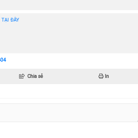
h TẠI ĐÂY
404
Chia sẻ
In