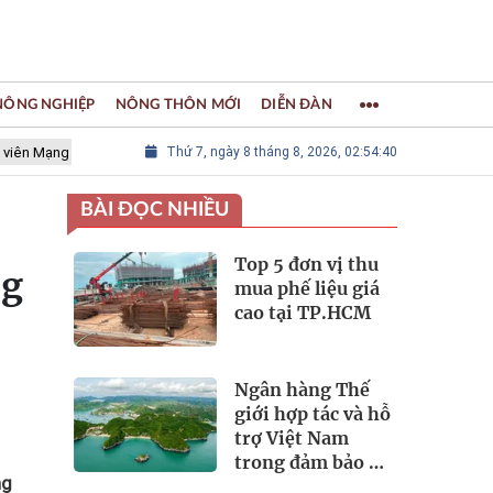
 NÔNG NGHIỆP
NÔNG THÔN MỚI
DIỄN ĐÀN
 lưới các Thành phố Thủ công sáng tạo Thế giới
Thứ 7, ngày 8 tháng 8, 2026, 02:54:42
LÀNG NGHỀ KHẢM
BÀI ĐỌC NHIỀU
Top 5 đơn vị thu
ng
mua phế liệu giá
cao tại TP.HCM
Ngân hàng Thế
giới hợp tác và hỗ
trợ Việt Nam
trong đảm bảo an
ng
ninh nguồn nước