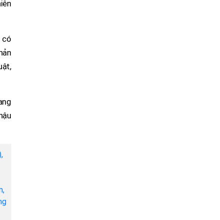
hiên
ể có
phản
uật,
đang
 hậu
,
m,
ng