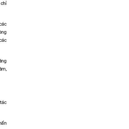
 chỉ
các
ông
 các
năng
tâm,
 tác
khẩn