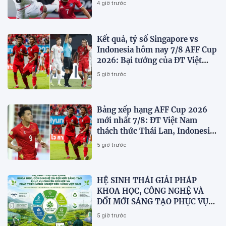
4 giờ trước
Kết quả, tỷ số Singapore vs
Indonesia hôm nay 7/8 AFF Cup
2026: Bại tướng của ĐT Việt
nam dừng bước sớm
5 giờ trước
Bảng xếp hạng AFF Cup 2026
mới nhất 7/8: ĐT Việt Nam
thách thức Thái Lan, Indonesia
dừng bước
5 giờ trước
HỆ SINH THÁI GIẢI PHÁP
KHOA HỌC, CÔNG NGHỆ VÀ
ĐỔI MỚI SÁNG TẠO PHỤC VỤ
CHUYỂN ĐỔI KÉP VÀ PHÁT
5 giờ trước
TRIỂN NÔNG NGHIỆP BỀN