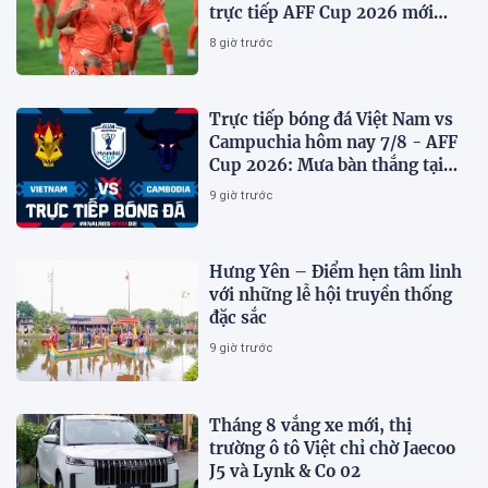
trực tiếp AFF Cup 2026 mới
nhất
8 giờ trước
Trực tiếp bóng đá Việt Nam vs
Campuchia hôm nay 7/8 - AFF
Cup 2026: Mưa bàn thắng tại
Mỹ Đình?
9 giờ trước
Hưng Yên – Điểm hẹn tâm linh
với những lễ hội truyền thống
đặc sắc
9 giờ trước
Tháng 8 vắng xe mới, thị
trường ô tô Việt chỉ chờ Jaecoo
J5 và Lynk & Co 02