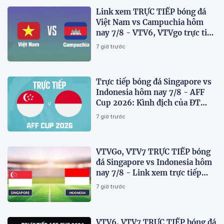
Link xem TRỰC TIẾP bóng đá
Việt Nam vs Campuchia hôm
nay 7/8 - VTV6, VTVgo trực tiếp
AFF Cup 2026
7 giờ trước
Trực tiếp bóng đá Singapore vs
Indonesia hôm nay 7/8 - AFF
Cup 2026: Kình địch của ĐT
Việt Nam thua đau?
7 giờ trước
VTVGo, VTV7 TRỰC TIẾP bóng
đá Singapore vs Indonesia hôm
nay 7/8 - Link xem trực tiếp
AFF Cup 2026 mới nhất
7 giờ trước
VTV6, VTV7 TRỰC TIẾP bóng đá