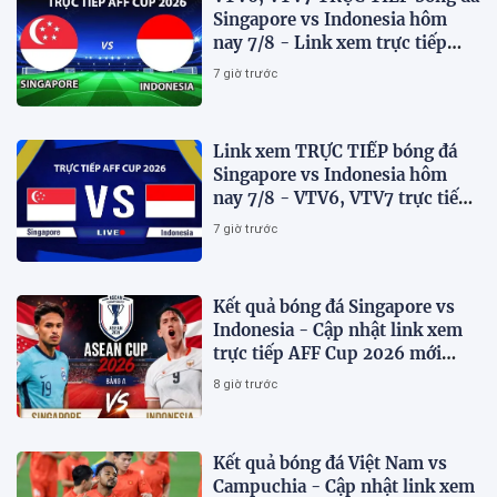
Singapore vs Indonesia hôm
nay 7/8 - Link xem trực tiếp
AFF Cup 2026 mới nhất
7 giờ trước
Link xem TRỰC TIẾP bóng đá
Singapore vs Indonesia hôm
nay 7/8 - VTV6, VTV7 trực tiếp
AFF Cup 2026
7 giờ trước
Kết quả bóng đá Singapore vs
Indonesia - Cập nhật link xem
trực tiếp AFF Cup 2026 mới
nhất.
8 giờ trước
Kết quả bóng đá Việt Nam vs
Campuchia - Cập nhật link xem