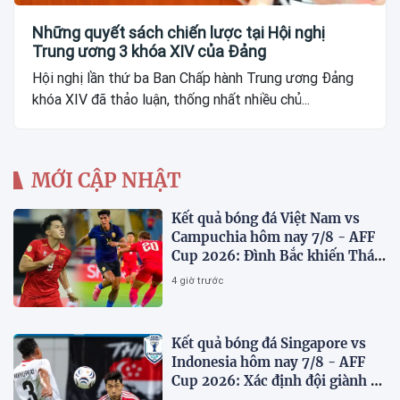
Những quyết sách chiến lược tại Hội nghị
Trung ương 3 khóa XIV của Đảng
Hội nghị lần thứ ba Ban Chấp hành Trung ương Đảng
khóa XIV đã thảo luận, thống nhất nhiều chủ...
MỚI CẬP NHẬT
Kết quả bóng đá Việt Nam vs
Campuchia hôm nay 7/8 - AFF
Cup 2026: Đình Bắc khiến Thái
Lan run sợ
4 giờ trước
Kết quả bóng đá Singapore vs
Indonesia hôm nay 7/8 - AFF
Cup 2026: Xác định đội giành vé
Bán kết