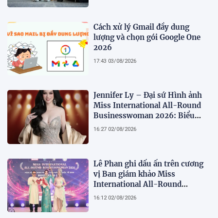
Cách xử lý Gmail đầy dung
lượng và chọn gói Google One
2026
17:43 03/08/2026
Jennifer Ly – Đại sứ Hình ảnh
Miss International All-Round
Businesswoman 2026: Biểu
tượng của nhan sắc, trí tuệ và
16:27 02/08/2026
bản lĩnh
Lê Phan ghi dấu ấn trên cương
vị Ban giám khảo Miss
International All-Round
Businesswoman 2026: Thanh
16:12 02/08/2026
lịch, trí tuệ và lan tỏa giá trị của
người phụ nữ hiện đại