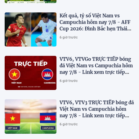
VỮNG VIỆT NAM
Kết quả, tỷ số Việt Nam vs
Campuchia hôm nay 7/8 - AFF
Cup 2026: Đình Bắc hẹn Thái
Lan ở chung kết?
6 giờ trước
VTV6, VTVGo TRỰC TIẾP bóng
đá Việt Nam vs Campuchia hôm
nay 7/8 - Link xem trực tiếp
AFF Cup 2026 mới nhất
6 giờ trước
VTV6, VTV3 TRỰC TIẾP bóng đá
Việt Nam vs Campuchia hôm
nay 7/8 - Link xem trực tiếp
AFF Cup 2026 mới nhất
6 giờ trước