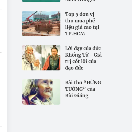
đảm bảo an
ninh nguồn
Top 5 đơn vị
nước
thu mua phế
liệu giá cao tại
TP.HCM
Lời dạy của đức
o
Khổng Tử - Giá
3
trị cốt lõi của
đạo đức
Bài thơ “ĐỪNG
TƯỞNG” của
Bùi Giáng