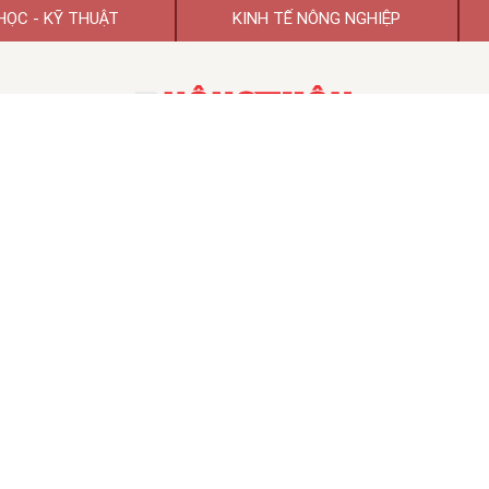
HỌC - KỸ THUẬT
KINH TẾ NÔNG NGHIỆP
TẠP CHÍ KHOA HỌC PHÁT TRIỂN NÔNG THÔN VIỆT NAM
TẠP CHÍ ĐIỆN TỬ KHOA HỌC PHÁT TRIỂN NÔNG THÔN VIỆT NAM
 hoạt động số 74/GP-BTTTT ngày 26/01/2022 của Bộ Thông tin và Tr
TỔNG BIÊN TẬP:
GS.TSKH Trần Duy Quý
Chủ tịch HĐBT:
PGS.TS.VS Đào Thế Anh