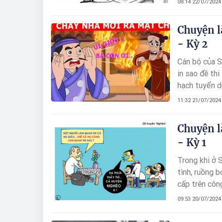
08:14 22/07/2024
đầy 3 tháng,
2020-2025 kh
Chuyện l
- Kỳ 2
Cán bộ của S
in sao đề th
hạch tuyển dụ
đề thi chung 
11:32 21/07/2024
(làm 01 bài k
Chuyện l
- Kỳ 1
Trong khi ở 
tình, ruồng 
cấp trên côn
tiêu cực, th
09:53 20/07/2024
động vì rất 
vấn đề. Đây 