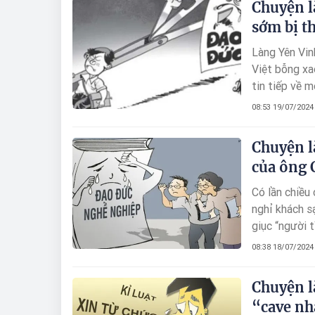
Chuyện l
gọi là Sở “R
sớm bị th
Làng Yên Vin
Việt bỗng xa
tin tiếp về m
Đảng, trong 
08:53 19/07/2024
cơ quan dân c
nhũng.
Chuyện l
của ông 
Có lần chiều
nghỉ khách s
giục “người 
cũng chiều. N
08:38 18/07/2024
Chuyện l
“cave nh