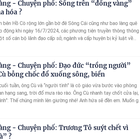
àng - Chuyện phố: Sống trên “đống vàng”
ục Ráo” – Sở “Cả nhà làm quan”.
a hóa ?
h bên Hồ Cò rộng lớn gần bờ đê Sông Cái cũng như bao làng quê
o động khi ngày 16/7/2024, các phương tiện truyền thông thông
ột số cán bộ lãnh đạo cấp sở, ngành và cấp huyện bị kỷ luật về
đó có nhân vật được mênh danh là “Ngọc Biển”, Chủ tịch Hội đồng
ử thành phố tỉnh lỵ bị khiển trách vì liên quan đến tiêu cực, tham
àng - Chuyện phố: Đạo đức “trồng người”
Cù bỗng chốc đổ xuống sông, biển
 cuối tuần, ông Cù và “người tình” là cô giáo vừa bước vào phòng
ạn hạng sang, trời đổ mưa rào rào. Ông Cù nhanh tay chốt cửa lại,
tình”: Thế chúng mình lên giường nhé! Anh hứa sẽ đền em. Muốn gì
ào em...
àng - Chuyện phố: Trương Tô suýt chết vì
à” ?