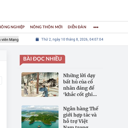
 NÔNG NGHIỆP
NÔNG THÔN MỚI
DIỄN ĐÀN
Mạng lưới các Thành phố Thủ công sáng tạo Thế giới
Thứ 2, ngày 10 tháng 8, 2026, 04:07:04
LÀNG NGHỀ 
BÀI ĐỌC NHIỀU
Những lời dạy
bất hủ của cổ
nhân đáng để
‘khắc cốt ghi
tâm
Ngân hàng Thế
giới hợp tác và
hỗ trợ Việt
Nam trong