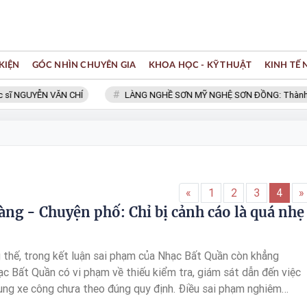
KIỆN
GÓC NHÌN CHUYÊN GIA
KHOA HỌC - KỸ THUẬT
KINH TẾ
 NGUYỄN VĂN CHÍ
LÀNG NGHỀ SƠN MỸ NGHỆ SƠN ĐỒNG: Thành viên 
«
1
2
3
4
»
àng - Chuyện phố: Chỉ bị cảnh cáo là quá nhẹ
thế, trong kết luận sai phạm của Nhạc Bất Quần còn khẳng
ạc Bất Quần có vi phạm về thiếu kiểm tra, giám sát dẫn đến việc
dụng xe công chưa theo đúng quy định. Điều sai phạm nghiêm
hạc Bất Quần đã vội vàng bổ nhiệm con trai làm phó phòng chưa