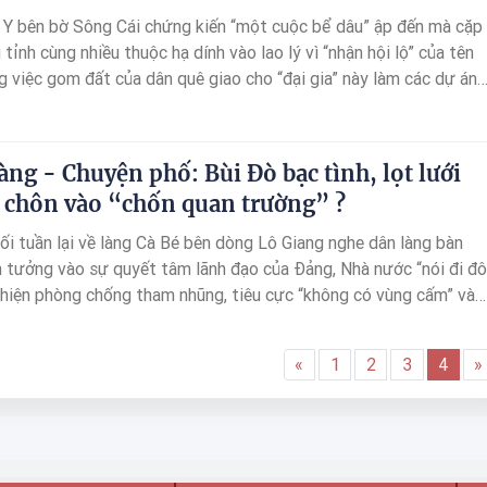
 Y bên bờ Sông Cái chứng kiến “một cuộc bể dâu” ập đến mà cặp
tỉnh cùng nhiều thuộc hạ dính vào lao lý vì “nhận hội lộ” của tên
g việc gom đất của dân quê giao cho “đại gia” này làm các dự án
g dở, gây lãng phí khủng.
àng - Chuyện phố: Bùi Đò bạc tình, lọt lưới
 chôn vào “chốn quan trường” ?
ối tuần lại về làng Cà Bé bên dòng Lô Giang nghe dân làng bàn
tin tưởng vào sự quyết tâm lãnh đạo của Đảng, Nhà nước “nói đi đô
ể hiện phòng chống tham nhũng, tiêu cực “không có vùng cấm” và
«
1
2
3
4
»