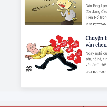
Dân làng Lạc
đôi đứng đầu 
Tiền Nổ tron
đều đang dan
10:58 17/07/2024
Chuyện l
vẫn chen
Ngày nghỉ cu
tán, hả hê, 
với làm”, th
“ngoại lệ”.
08:33 16/07/2024