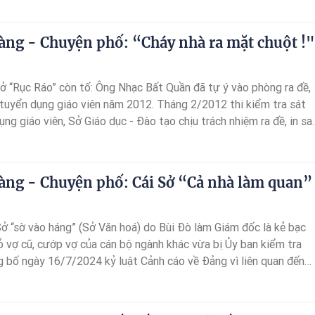
 liền quy hoạch ngay Phó giám đốc Sở giai đoạn 2015-2020 và
i chưa là trưởng phòng và cũng chưa quy hoạch trưởng phòng.
àng - Chuyện phố: “Cháy nhà ra mặt chuột !"
ở “Rục Ráo” còn tố: Ông Nhạc Bất Quần đã tự ý vào phòng ra đề,
i tuyển dụng giáo viên năm 2012. Tháng 2/2012 thi kiểm tra sát
ng giáo viên, Sở Giáo dục - Đào tạo chịu trách nhiệm ra đề, in sa
cho toàn tỉnh thực hành 1 (soan giáo án 01 tiết dạy), thực hành 
iểm tra tự luận).
àng - Chuyện phố: Cái Sở “Cả nhà làm quan”
Sở “sờ vào háng” (Sở Văn hoá) do Bùi Đò làm Giám đốc là kẻ bạc
bỏ vợ cũ, cướp vợ của cán bộ ngành khác vừa bị Ủy ban kiểm tra
g bố ngày 16/7/2024 kỷ luật Cảnh cáo về Đảng vì liên quan đến
am nhũng thì Sở Giáo dục - Đào tạo cũng không kém phần rung
có thể phải thay Giám đốc Sở, vì quyết định bổ nhiệm hình như có
là Sở do ông Nhạc Bất Quần từng làm Giám đốc mà dân tỉnh này