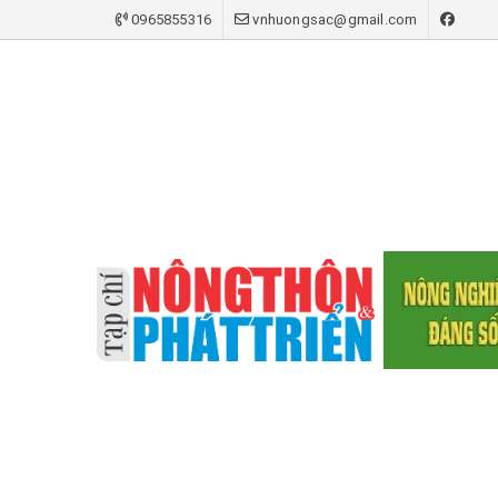
0965855316
vnhuongsac@gmail.com