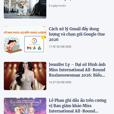
3 ngày trước
Cách xử lý Gmail đầy dung
lượng và chọn gói Google One
2026
17:43 03/08/2026
Jennifer Ly – Đại sứ Hình ảnh
Miss International All-Round
Businesswoman 2026: Biểu
tượng của nhan sắc, trí tuệ và
16:27 02/08/2026
bản lĩnh
Lê Phan ghi dấu ấn trên cương
vị Ban giám khảo Miss
International All-Round