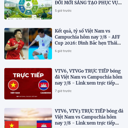
ĐỔI MỚI SÁNG TẠO PHỤC VỤ
CHUYỂN ĐỔI KÉP VÀ PHÁT
5 giờ trước
TRIỂN NÔNG NGHIỆP BỀN
VỮNG VIỆT NAM
Kết quả, tỷ số Việt Nam vs
Campuchia hôm nay 7/8 - AFF
Cup 2026: Đình Bắc hẹn Thái
Lan ở chung kết?
6 giờ trước
VTV6, VTVGo TRỰC TIẾP bóng
đá Việt Nam vs Campuchia hôm
nay 7/8 - Link xem trực tiếp
AFF Cup 2026 mới nhất
7 giờ trước
VTV6, VTV3 TRỰC TIẾP bóng đá
Việt Nam vs Campuchia hôm
nay 7/8 - Link xem trực tiếp