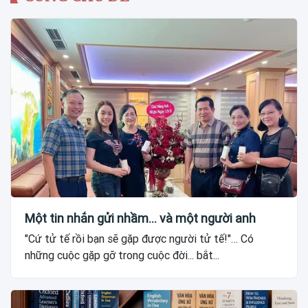
Một tin nhắn gửi nhầm... và một người anh
"Cứ tử tế rồi bạn sẽ gặp được người tử tế!"… Có
những cuộc gặp gỡ trong cuộc đời... bắt...