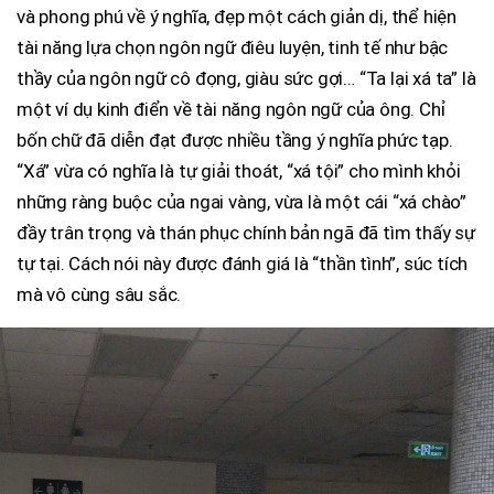
và phong phú về ý nghĩa, đẹp một cách giản dị, thể hiện
tài năng lựa chọn ngôn ngữ điêu luyện, tinh tế như bậc
thầy của ngôn ngữ cô đọng, giàu sức gợi… “Ta lại xá ta” là
một ví dụ kinh điển về tài năng ngôn ngữ của ông. Chỉ
bốn chữ đã diễn đạt được nhiều tầng ý nghĩa phức tạp.
“Xá” vừa có nghĩa là tự giải thoát, “xá tội” cho mình khỏi
những ràng buộc của ngai vàng, vừa là một cái “xá chào”
đầy trân trọng và thán phục chính bản ngã đã tìm thấy sự
tự tại. Cách nói này được đánh giá là “thần tình”, súc tích
mà vô cùng sâu sắc.