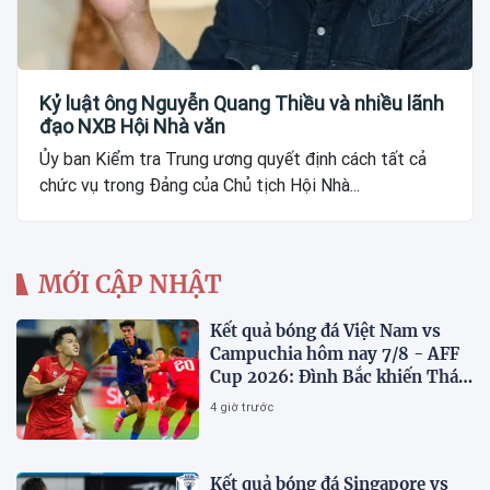
Kỷ luật ông Nguyễn Quang Thiều và nhiều lãnh
đạo NXB Hội Nhà văn
Ủy ban Kiểm tra Trung ương quyết định cách tất cả
chức vụ trong Đảng của Chủ tịch Hội Nhà...
MỚI CẬP NHẬT
Kết quả bóng đá Việt Nam vs
Campuchia hôm nay 7/8 - AFF
Cup 2026: Đình Bắc khiến Thái
Lan run sợ
4 giờ trước
Kết quả bóng đá Singapore vs