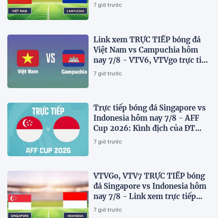
AFF Cup 2026 mới nhất
7 giờ trước
Link xem TRỰC TIẾP bóng đá
Việt Nam vs Campuchia hôm
nay 7/8 - VTV6, VTVgo trực tiếp
AFF Cup 2026
7 giờ trước
Trực tiếp bóng đá Singapore vs
Indonesia hôm nay 7/8 - AFF
Cup 2026: Kình địch của ĐT
Việt Nam thua đau?
7 giờ trước
VTVGo, VTV7 TRỰC TIẾP bóng
đá Singapore vs Indonesia hôm
nay 7/8 - Link xem trực tiếp
AFF Cup 2026 mới nhất
7 giờ trước