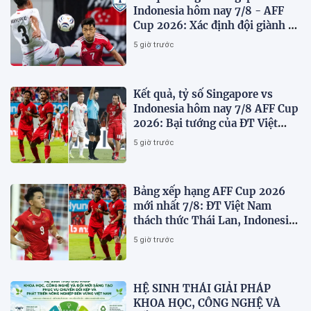
Indonesia hôm nay 7/8 - AFF
Cup 2026: Xác định đội giành vé
Bán kết
5 giờ trước
Kết quả, tỷ số Singapore vs
Indonesia hôm nay 7/8 AFF Cup
2026: Bại tướng của ĐT Việt
nam dừng bước sớm
5 giờ trước
Bảng xếp hạng AFF Cup 2026
mới nhất 7/8: ĐT Việt Nam
thách thức Thái Lan, Indonesia
dừng bước
5 giờ trước
HỆ SINH THÁI GIẢI PHÁP
KHOA HỌC, CÔNG NGHỆ VÀ