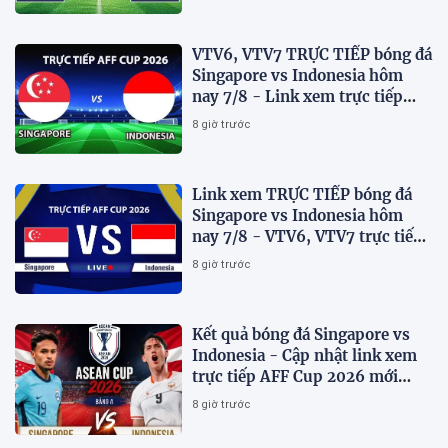
VTV6, VTV7 TRỰC TIẾP bóng đá
Singapore vs Indonesia hôm
nay 7/8 - Link xem trực tiếp
AFF Cup 2026 mới nhất
8 giờ trước
Link xem TRỰC TIẾP bóng đá
Singapore vs Indonesia hôm
nay 7/8 - VTV6, VTV7 trực tiếp
AFF Cup 2026
8 giờ trước
Kết quả bóng đá Singapore vs
Indonesia - Cập nhật link xem
trực tiếp AFF Cup 2026 mới
nhất.
8 giờ trước