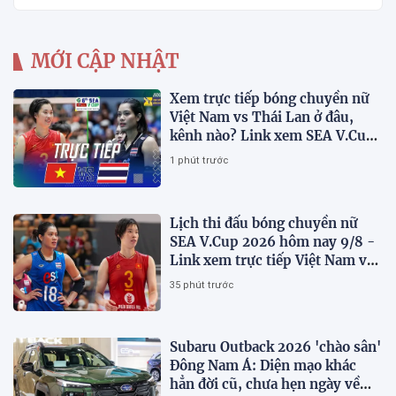
MỚI CẬP NHẬT
Xem trực tiếp bóng chuyền nữ
Việt Nam vs Thái Lan ở đâu,
kênh nào? Link xem SEA V.Cup
2026 mới nhất
1 phút trước
Lịch thi đấu bóng chuyền nữ
SEA V.Cup 2026 hôm nay 9/8 -
Link xem trực tiếp Việt Nam vs
Thái Lan
35 phút trước
Subaru Outback 2026 'chào sân'
Đông Nam Á: Diện mạo khác
hẳn đời cũ, chưa hẹn ngày về