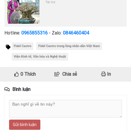
Tài trợ
Hotline:
0965855316
- Zalo:
0846460404
Fidel Castro
Fidel Castro trong lòng nhân dân Việt Nam
Viện Kinh tế, Văn hóa và Nghệ thuật
0
Thích
Chia sẻ
In
Bình luận
Gửi bình luận