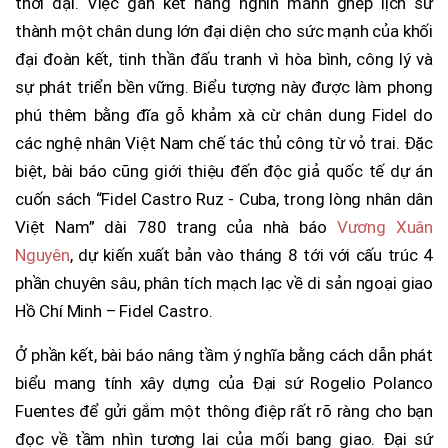
thời đại. Việc gắn kết hàng nghìn mảnh ghép lịch sử
thành một chân dung lớn đại diện cho sức mạnh của khối
đại đoàn kết, tinh thần đấu tranh vì hòa bình, công lý và
sự phát triển bền vững. Biểu tượng này được làm phong
phú thêm bằng đĩa gỗ khảm xà cừ chân dung Fidel do
các nghệ nhân Việt Nam chế tác thủ công từ vỏ trai. Đặc
biệt, bài báo cũng giới thiệu đến độc giả quốc tế dự án
cuốn sách “Fidel Castro Ruz - Cuba, trong lòng nhân dân
Việt Nam” dài 780 trang của nhà báo
Vương Xuân
Nguyên
, dự kiến xuất bản vào tháng 8 tới với cấu trúc 4
phần chuyên sâu, phân tích mạch lạc về di sản ngoại giao
Hồ Chí Minh – Fidel Castro.
Ở phần kết, bài báo nâng tầm ý nghĩa bằng cách dẫn phát
biểu mang tính xây dựng của Đại sứ Rogelio Polanco
Fuentes để gửi gắm một thông điệp rất rõ ràng cho bạn
đọc về tầm nhìn tương lai của mối bang giao. Đại sứ