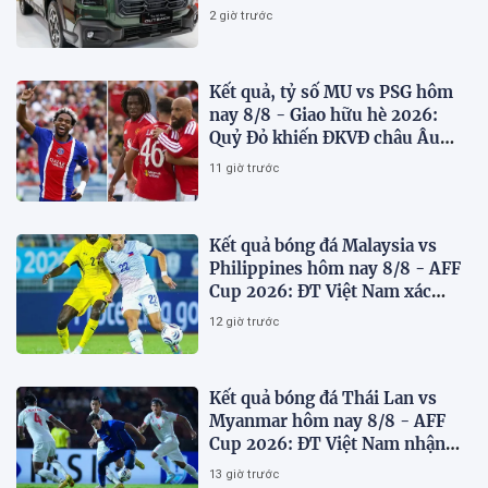
Việt Nam
2 giờ trước
Kết quả, tỷ số MU vs PSG hôm
nay 8/8 - Giao hữu hè 2026:
Quỷ Đỏ khiến ĐKVĐ châu Âu
toát mồ hôi
11 giờ trước
Kết quả bóng đá Malaysia vs
Philippines hôm nay 8/8 - AFF
Cup 2026: ĐT Việt Nam xác
định đối thủ
12 giờ trước
Kết quả bóng đá Thái Lan vs
Myanmar hôm nay 8/8 - AFF
Cup 2026: ĐT Việt Nam nhận
'chiến thư'
13 giờ trước