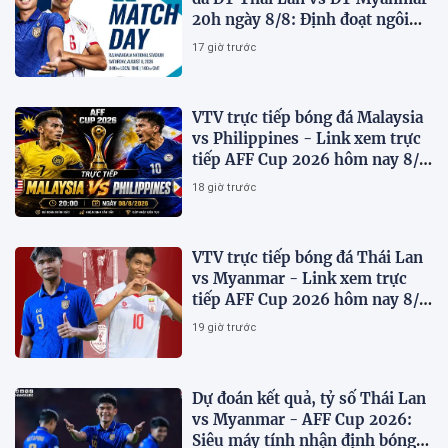
20h ngày 8/8: Định đoạt ngôi
đầu bảng
17 giờ trước
VTV trực tiếp bóng đá Malaysia
vs Philippines - Link xem trực
tiếp AFF Cup 2026 hôm nay 8/8
trên VTV7
18 giờ trước
VTV trực tiếp bóng đá Thái Lan
vs Myanmar - Link xem trực
tiếp AFF Cup 2026 hôm nay 8/8
trên VTV6
19 giờ trước
Dự đoán kết quả, tỷ số Thái Lan
vs Myanmar - AFF Cup 2026:
Siêu máy tính nhận định bóng