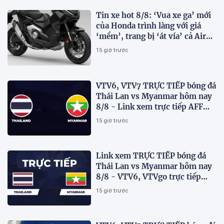
Tin xe hot 8/8: ‘Vua xe ga’ mới
của Honda trình làng với giá
‘mềm’, trang bị ‘át vía’ cả Air
Blade và SH
15 giờ trước
VTV6, VTV7 TRỰC TIẾP bóng đá
Thái Lan vs Myanmar hôm nay
8/8 - Link xem trực tiếp AFF
Cup 2026 mới nhất
15 giờ trước
Link xem TRỰC TIẾP bóng đá
Thái Lan vs Myanmar hôm nay
8/8 - VTV6, VTVgo trực tiếp
AFF Cup 2026
15 giờ trước