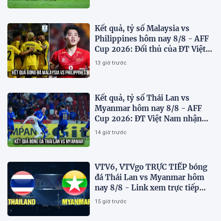
Kết quả, tỷ số Malaysia vs
Philippines hôm nay 8/8 - AFF
Cup 2026: Đối thủ của ĐT Việt
Nam lộ diện
13 giờ trước
Kết quả, tỷ số Thái Lan vs
Myanmar hôm nay 8/8 - AFF
Cup 2026: ĐT Việt Nam nhận
tin vui
14 giờ trước
VTV6, VTVgo TRỰC TIẾP bóng
đá Thái Lan vs Myanmar hôm
nay 8/8 - Link xem trực tiếp
AFF Cup 2026 mới nhất
15 giờ trước