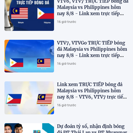
VTV6, VTV7 TRỰC TIẾP bóng đá
Malaysia vs Philippines hôm
nay 8/8 - Link xem trực tiếp
AFF Cup 2026 mới nhất
16 giờ trước
VTV7, VTVGo TRỰC TIẾP bóng
đá Malaysia vs Philippines hôm
nay 8/8 - Link xem trực tiếp
AFF Cup 2026 mới nhất
16 giờ trước
Link xem TRỰC TIẾP bóng đá
Malaysia vs Philippines hôm
nay 8/8 - VTV6, VTV7 trực tiếp
AFF Cup 2026
16 giờ trước
Dự đoán tỷ số, nhận định bóng
đá ĐT Thái Lan vs ĐT Myanmar