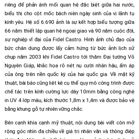
riêng để phản ánh mối quan hệ đặc biệt giữa hai nước,
biểu thị cho cột mốc bách niên ngày sinh của vị lãnh tụ
kính yêu. Hệ số 6.690 ảnh là sự kết hợp biểu tượng giữa
66 năm thiết lập quan hệ ngoại giao và 90 năm cuộc đời,
sự nghiệp vĩ đại của Fidel Castro. Hình ảnh chủ đạo của
bức chân dung được lấy cảm hứng từ bức ảnh lịch sử
chụp năm 2003 khi Fidel Castro tới thăm Đại tướng Võ
Nguyên Giáp, khắc họa rõ nét nụ cười nhân hậu, ấm áp
của ông trên nền quốc kỳ của hai quốc gia. Về mặt kỹ
thuật, bài báo cũng liệt kê cụ thể quy mô công trình được
chế tác trên kính cường lực dày 10mm bằng công nghệ
in UV 4 lớp màu, kích thước 1,8m x 1,4m và được bảo vệ
bằng khung gỗ tự nhiên vững chắc.
Bên cạnh khía cạnh mỹ thuật, nội dung bài viết còn mở
rộng góc nhìn đa chiều về giá trị nhân văn và thông điệp