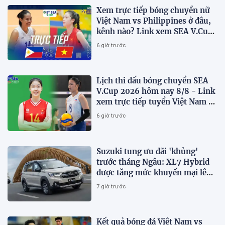
Xem trực tiếp bóng chuyền nữ
Việt Nam vs Philippines ở đâu,
kênh nào? Link xem SEA V.Cup
2026 mới nhất
6 giờ trước
Lịch thi đấu bóng chuyền SEA
V.Cup 2026 hôm nay 8/8 - Link
xem trực tiếp tuyển Việt Nam vs
Philippines
6 giờ trước
Suzuki tung ưu đãi 'khủng'
trước tháng Ngâu: XL7 Hybrid
được tăng mức khuyến mại lên
75 triệu đồng
7 giờ trước
Kết quả bóng đá Việt Nam vs