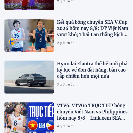
2 giờ trước
Kết quả bóng chuyền SEA V.Cup
2026 hôm nay 8/8: ĐT Việt Nam
vượt khó; Thái Lan thắng kịch
tính
2 giờ trước
Hyundai Elantra thế hệ mới phá
kỷ lục về đơn đặt hàng, bản cao
cấp chiếm hơn một nửa
3 giờ trước
VTV6, VTVGo TRỰC TIẾP bóng
chuyền Việt Nam vs Philippines
hôm nay 8/8 - Link xem SEA
V.Cup 2026 mới nhất
4 giờ trước