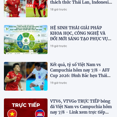
thách thức Thái Lan, Indonesia
dừng bước
18 giờ trước
HỆ SINH THÁI GIẢI PHÁP
KHOA HỌC, CÔNG NGHỆ VÀ
ĐỔI MỚI SÁNG TẠO PHỤC VỤ
CHUYỂN ĐỔI KÉP VÀ PHÁT
19 giờ trước
TRIỂN NÔNG NGHIỆP BỀN
VỮNG VIỆT NAM
Kết quả, tỷ số Việt Nam vs
Campuchia hôm nay 7/8 - AFF
Cup 2026: Đình Bắc hẹn Thái
Lan ở chung kết?
19 giờ trước
VTV6, VTVGo TRỰC TIẾP bóng
đá Việt Nam vs Campuchia hôm
nay 7/8 - Link xem trực tiếp