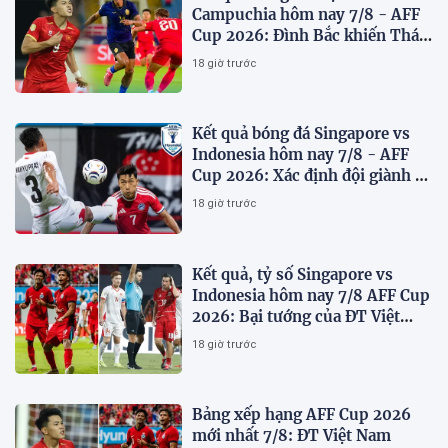
Campuchia hôm nay 7/8 - AFF
Cup 2026: Đình Bắc khiến Thái
Lan run sợ
18 giờ trước
Kết quả bóng đá Singapore vs
Indonesia hôm nay 7/8 - AFF
Cup 2026: Xác định đội giành vé
Bán kết
18 giờ trước
Kết quả, tỷ số Singapore vs
Indonesia hôm nay 7/8 AFF Cup
2026: Bại tướng của ĐT Việt
nam dừng bước sớm
18 giờ trước
Bảng xếp hạng AFF Cup 2026
mới nhất 7/8: ĐT Việt Nam