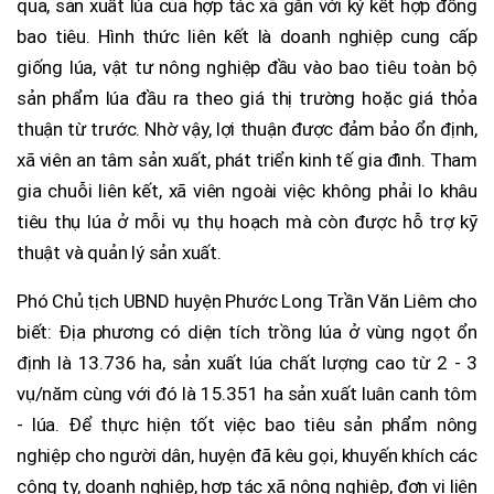
qua, sản xuất lúa của hợp tác xã gắn với ký kết hợp đồng
bao tiêu. Hình thức liên kết là doanh nghiệp cung cấp
giống lúa, vật tư nông nghiệp đầu vào bao tiêu toàn bộ
sản phẩm lúa đầu ra theo giá thị trường hoặc giá thỏa
thuận từ trước. Nhờ vậy, lợi thuận được đảm bảo ổn định,
xã viên an tâm sản xuất, phát triển kinh tế gia đình. Tham
gia chuỗi liên kết, xã viên ngoài việc không phải lo khâu
tiêu thụ lúa ở mỗi vụ thụ hoạch mà còn được hỗ trợ kỹ
thuật và quản lý sản xuất.
Phó Chủ tịch UBND huyện Phước Long Trần Văn Liêm cho
biết: Địa phương có diện tích trồng lúa ở vùng ngọt ổn
định là 13.736 ha, sản xuất lúa chất lượng cao từ 2 - 3
vụ/năm cùng với đó là 15.351 ha sản xuất luân canh tôm
- lúa. Để thực hiện tốt việc bao tiêu sản phẩm nông
nghiệp cho người dân, huyện đã kêu gọi, khuyến khích các
công ty, doanh nghiệp, hợp tác xã nông nghiệp, đơn vị liên