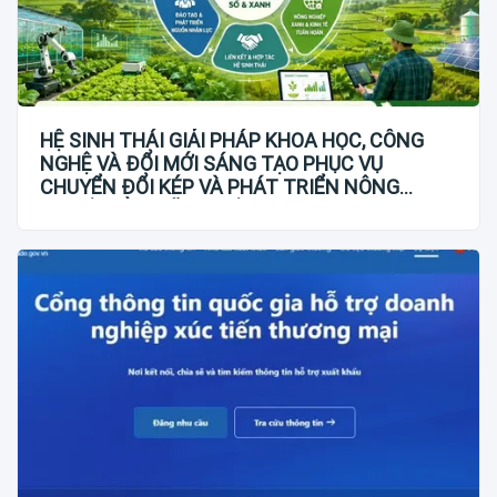
HỆ SINH THÁI GIẢI PHÁP KHOA HỌC, CÔNG
NGHỆ VÀ ĐỔI MỚI SÁNG TẠO PHỤC VỤ
CHUYỂN ĐỔI KÉP VÀ PHÁT TRIỂN NÔNG
NGHIỆP BỀN VỮNG VIỆT NAM