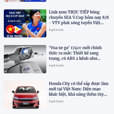
Link xem TRỰC TIẾP bóng
chuyền SEA V.Cup hôm nay 8/8
- VTV phát sóng tuyển Việt
Nam đấu Philippines
4 giờ trước
‘Vua xe ga’ 174cc mới chính
thức ra mắt: Thiết kế sang
trọng, có ABS 2 kênh như
Honda SH, giá hấp dẫn
4 giờ trước
Honda City có thể sắp được làm
mới tại Việt Nam: Diện mạo
khác biệt, khả năng thêm tùy
chọn hybrid?
5 giờ trước