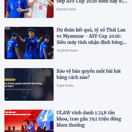
tiếp AFF Cup 2026 hôm nay 8/8
trên VTV6
8 phút trước
Dự đoán kết quả, tỷ số Thái Lan
vs Myanmar - AFF Cup 2026:
Siêu máy tính nhận định bóng
đá hôm nay 8/8
16 phút trước
Bảo vệ bản quyền một bài hát
bằng cách nào?
2 giờ trước
ULAW vinh danh 1.748 tân
khoa, trao gần 792 triệu đồng
khen thưởng