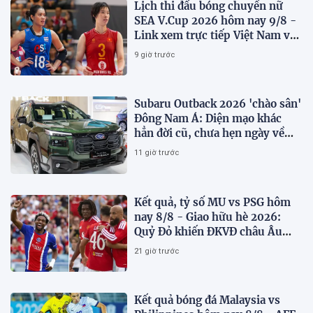
Lịch thi đấu bóng chuyền nữ
SEA V.Cup 2026 hôm nay 9/8 -
Link xem trực tiếp Việt Nam vs
Thái Lan
9 giờ trước
Subaru Outback 2026 'chào sân'
Đông Nam Á: Diện mạo khác
hẳn đời cũ, chưa hẹn ngày về
Việt Nam
11 giờ trước
Kết quả, tỷ số MU vs PSG hôm
nay 8/8 - Giao hữu hè 2026:
Quỷ Đỏ khiến ĐKVĐ châu Âu
toát mồ hôi
21 giờ trước
Kết quả bóng đá Malaysia vs