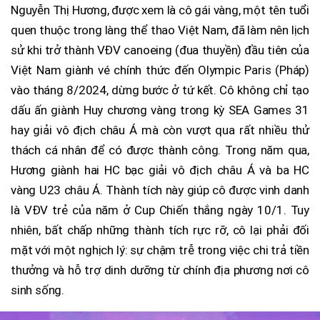
Nguyễn Thị Hương, được xem là cô gái vàng, một tên tuổi
quen thuộc trong làng thể thao Việt Nam, đã làm nên lịch
sử khi trở thành VĐV canoeing (đua thuyền) đầu tiên của
Việt Nam giành vé chính thức đến Olympic Paris (Pháp)
vào tháng 8/2024, dừng bước ở tứ kết. Cô không chỉ tạo
dấu ấn giành Huy chương vàng trong kỳ SEA Games 31
hay giải vô địch châu Á mà còn vượt qua rất nhiều thử
thách cá nhân để có được thành công. Trong năm qua,
Hương giành hai HC bạc giải vô địch châu Á và ba HC
vàng U23 châu Á. Thành tích này giúp cô được vinh danh
là VĐV trẻ của năm ở Cup Chiến thắng ngày 10/1. Tuy
nhiên, bất chấp những thành tích rực rỡ, cô lại phải đối
mặt với một nghịch lý: sự chậm trễ trong việc chi trả tiền
thưởng và hỗ trợ dinh dưỡng từ chính địa phương nơi cô
sinh sống.