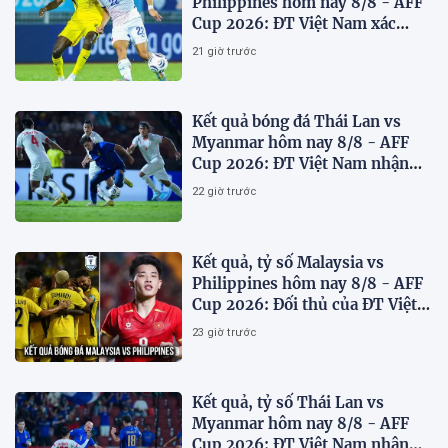
Philippines hôm nay 8/8 - AFF
Cup 2026: ĐT Việt Nam xác
định đối thủ
21 giờ trước
Kết quả bóng đá Thái Lan vs
Myanmar hôm nay 8/8 - AFF
Cup 2026: ĐT Việt Nam nhận
'chiến thư'
22 giờ trước
Kết quả, tỷ số Malaysia vs
Philippines hôm nay 8/8 - AFF
Cup 2026: Đối thủ của ĐT Việt
Nam lộ diện
23 giờ trước
Kết quả, tỷ số Thái Lan vs
Myanmar hôm nay 8/8 - AFF
Cup 2026: ĐT Việt Nam nhận