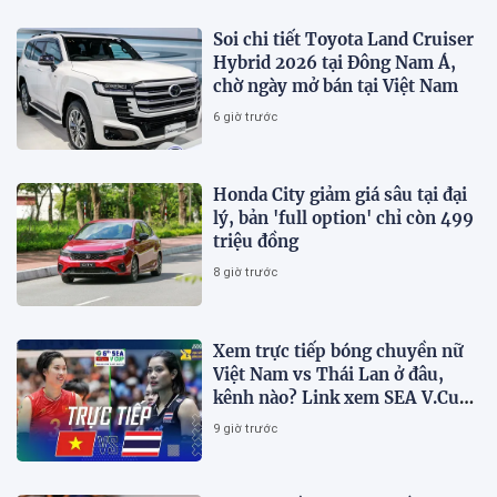
Soi chi tiết Toyota Land Cruiser
Hybrid 2026 tại Đông Nam Á,
chờ ngày mở bán tại Việt Nam
6 giờ trước
Honda City giảm giá sâu tại đại
lý, bản 'full option' chỉ còn 499
triệu đồng
8 giờ trước
Xem trực tiếp bóng chuyền nữ
Việt Nam vs Thái Lan ở đâu,
kênh nào? Link xem SEA V.Cup
2026 mới nhất
9 giờ trước