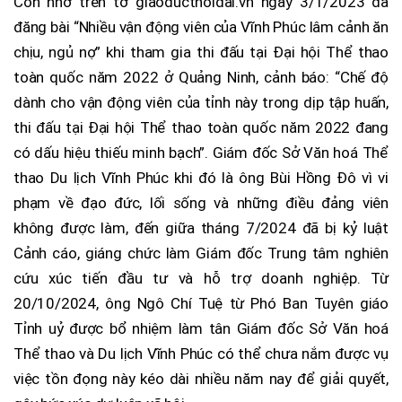
Còn nhớ trên tờ giaoducthoidai.vn ngày 3/1/2023 đã
đăng bài “Nhiều vận động viên của Vĩnh Phúc lâm cảnh ăn
chịu, ngủ nợ” khi tham gia thi đấu tại Đại hội Thể thao
toàn quốc năm 2022 ở Quảng Ninh, cảnh báo: “Chế độ
dành cho vận động viên của tỉnh này trong dịp tập huấn,
thi đấu tại Đại hội Thể thao toàn quốc năm 2022 đang
có dấu hiệu thiếu minh bạch”. Giám đốc Sở Văn hoá Thể
thao Du lịch Vĩnh Phúc khi đó là ông Bùi Hồng Đô vì vi
phạm về đạo đức, lối sống và những điều đảng viên
không được làm, đến giữa tháng 7/2024 đã bị kỷ luật
Cảnh cáo, giáng chức làm Giám đốc Trung tâm nghiên
cứu xúc tiến đầu tư và hỗ trợ doanh nghiệp. Từ
20/10/2024, ông Ngô Chí Tuệ từ Phó Ban Tuyên giáo
Tỉnh uỷ được bổ nhiệm làm tân Giám đốc Sở Văn hoá
Thể thao và Du lịch Vĩnh Phúc có thể chưa nắm được vụ
việc tồn đọng này kéo dài nhiều năm nay để giải quyết,