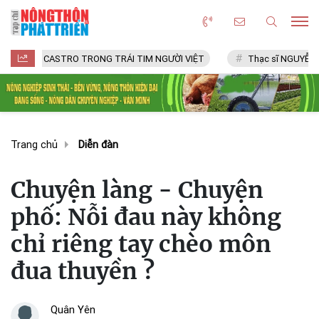
L CASTRO TRONG TRÁI TIM NGƯỜI VIỆT
Thạc sĩ NGUYỄN VĂN CHÍ
Trang chủ
Diễn đàn
Chuyện làng - Chuyện
phố: Nỗi đau này không
chỉ riêng tay chèo môn
đua thuyền ?
Quân Yên