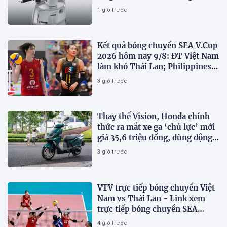
ABS 2 kênh, giá ‘mềm’
1 giờ trước
Kết quả bóng chuyền SEA V.Cup
2026 hôm nay 9/8: ĐT Việt Nam
làm khó Thái Lan; Philippines
gây bất ngờ
3 giờ trước
Thay thế Vision, Honda chính
thức ra mắt xe ga ‘chủ lực’ mới
giá 35,6 triệu đồng, dùng động
cơ 125cc ngang SH Mode
3 giờ trước
VTV trực tiếp bóng chuyền Việt
Nam vs Thái Lan - Link xem
trực tiếp bóng chuyền SEA
V.Cup 2026 hôm nay 9/8
4 giờ trước