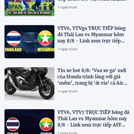
tin vui
1 ngày trước
VTV6, VTVgo TRỰC TIẾP bóng
đá Thái Lan vs Myanmar hôm
nay 8/8 - Link xem trực tiếp
AFF Cup 2026 mới nhất
1 ngày trước
Tin xe hot 8/8: ‘Vua xe ga’ mới
của Honda trình làng với giá
‘mềm’, trang bị ‘át vía’ cả Air
Blade và SH
1 ngày trước
VTV6, VTV7 TRỰC TIẾP bóng đá
Thái Lan vs Myanmar hôm nay
8/8 - Link xem trực tiếp AFF
Cup 2026 mới nhất
1 ngày trước