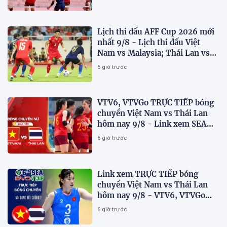
Lịch thi đấu AFF Cup 2026 mới
nhất 9/8 - Lịch thi đấu Việt
Nam vs Malaysia; Thái Lan vs
Singapore
5 giờ trước
VTV6, VTVGo TRỰC TIẾP bóng
chuyền Việt Nam vs Thái Lan
hôm nay 9/8 - Link xem SEA
V.Cup 2026 mới nhất
6 giờ trước
Link xem TRỰC TIẾP bóng
chuyền Việt Nam vs Thái Lan
hôm nay 9/8 - VTV6, VTVGo
trực tiếp SEA V.Cup 2026 mới
6 giờ trước
nhất