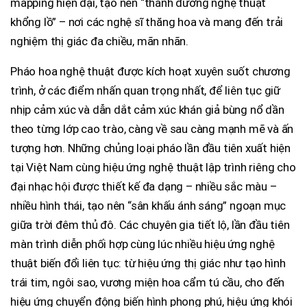
mapping hiện đại, tạo nên “thánh đường nghệ thuật
khổng lồ” – nơi các nghệ sĩ thăng hoa và mang đến trải
nghiệm thị giác đa chiều, mãn nhãn.
Pháo hoa nghệ thuật được kích hoạt xuyên suốt chương
trình, ở các điểm nhấn quan trọng nhất, để liên tục giữ
nhịp cảm xúc và dẫn dắt cảm xúc khán giả bùng nổ dần
theo từng lớp cao trào, càng về sau càng mạnh mẽ và ấn
tượng hơn. Những chủng loại pháo lần đầu tiên xuất hiện
tại Việt Nam cùng hiệu ứng nghệ thuật lập trình riêng cho
đại nhạc hội được thiết kế đa dạng – nhiều sắc màu –
nhiều hình thái, tạo nên “sân khấu ánh sáng” ngoạn mục
giữa trời đêm thủ đô. Các chuyên gia tiết lộ, lần đầu tiên
màn trình diễn phối hợp cùng lúc nhiều hiệu ứng nghệ
thuật biến đổi liên tục: từ hiệu ứng thị giác như tạo hình
trái tim, ngôi sao, vương miện hoa cẩm tú cầu, cho đến
hiệu ứng chuyển động biến hình phong phú, hiệu ứng khói