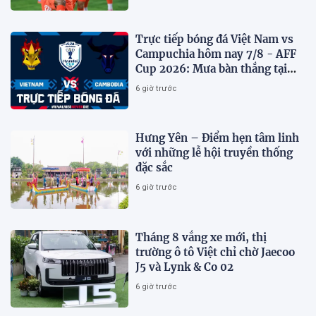
Trực tiếp bóng đá Việt Nam vs
Campuchia hôm nay 7/8 - AFF
Cup 2026: Mưa bàn thắng tại
Mỹ Đình?
6 giờ trước
Hưng Yên – Điểm hẹn tâm linh
với những lễ hội truyền thống
đặc sắc
6 giờ trước
Tháng 8 vắng xe mới, thị
trường ô tô Việt chỉ chờ Jaecoo
J5 và Lynk & Co 02
6 giờ trước