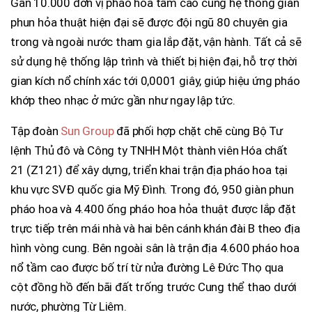
Gần 10.000 đơn vị pháo hoa tầm cao cùng hệ thống giàn
phun hỏa thuật hiện đại sẽ được đội ngũ 80 chuyên gia
trong và ngoài nước tham gia lắp đặt, vận hành. Tất cả sẽ
sử dụng hệ thống lập trình và thiết bị hiện đại, hỗ trợ thời
gian kích nổ chính xác tới 0,0001 giây, giúp hiệu ứng pháo
khớp theo nhạc ở mức gần như ngay lập tức.
Tập đoàn
Sun Group
đã phối hợp chặt chẽ cùng Bộ Tư
lệnh Thủ đô và Công ty TNHH Một thành viên Hóa chất
21 (Z121) để xây dựng, triển khai trận địa pháo hoa tại
khu vực SVĐ quốc gia Mỹ Đình. Trong đó, 950 giàn phun
pháo hoa và 4.400 ống pháo hoa hỏa thuật được lắp đặt
trực tiếp trên mái nhà và hai bên cánh khán đài B theo địa
hình vòng cung. Bên ngoài sân là trận địa 4.600 pháo hoa
nổ tầm cao được bố trí từ nửa đường Lê Đức Thọ qua
cột đồng hồ đến bãi đất trống trước Cung thể thao dưới
nước, phường Từ Liêm.