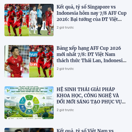
Kết quả, tỷ số Singapore vs
Indonesia hôm nay 7/8 AFF Cup
2026: Bại tướng của ĐT Việt
nam dừng bước sớm
2 giờ trước
Bảng xếp hạng AFF Cup 2026
mới nhất 7/8: ĐT Việt Nam
thách thức Thái Lan, Indonesia
dừng bước
2 giờ trước
HỆ SINH THÁI GIẢI PHÁP
KHOA HỌC, CÔNG NGHỆ VÀ
ĐỔI MỚI SÁNG TẠO PHỤC VỤ
CHUYỂN ĐỔI KÉP VÀ PHÁT
2 giờ trước
TRIỂN NÔNG NGHIỆP BỀN
VỮNG VIỆT NAM
Kết quả, tỷ số Việt Nam vs