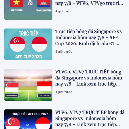
nay 7/8 - VTV6, VTVgo trực tiếp
AFF Cup 2026
4 giờ trước
Trực tiếp bóng đá Singapore vs
Indonesia hôm nay 7/8 - AFF
Cup 2026: Kình địch của ĐT
Việt Nam thua đau?
4 giờ trước
VTVGo, VTV7 TRỰC TIẾP bóng
đá Singapore vs Indonesia hôm
nay 7/8 - Link xem trực tiếp
AFF Cup 2026 mới nhất
4 giờ trước
VTV6, VTV7 TRỰC TIẾP bóng đá
Singapore vs Indonesia hôm
nay 7/8 - Link xem trực tiếp