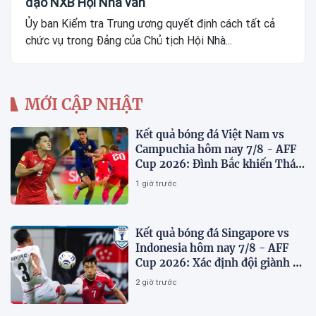
đạo NXB Hội Nhà văn
Ủy ban Kiểm tra Trung ương quyết định cách tất cả
chức vụ trong Đảng của Chủ tịch Hội Nhà...
MỚI CẬP NHẬT
Kết quả bóng đá Việt Nam vs
Campuchia hôm nay 7/8 - AFF
Cup 2026: Đình Bắc khiến Thái
Lan run sợ
1 giờ trước
Kết quả bóng đá Singapore vs
Indonesia hôm nay 7/8 - AFF
Cup 2026: Xác định đội giành vé
Bán kết
2 giờ trước