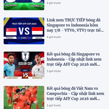
AFF Cup 2026 mới nhất
4 giờ trước
Link xem TRỰC TIẾP bóng đá
Singapore vs Indonesia hôm
nay 7/8 - VTV6, VTV7 trực tiếp
AFF Cup 2026
4 giờ trước
Kết quả bóng đá Singapore vs
Indonesia - Cập nhật link xem
trực tiếp AFF Cup 2026 mới
nhất.
5 giờ trước
Kết quả bóng đá Việt Nam vs
Campuchia - Cập nhật link xem
trực tiếp AFF Cup 2026 mới
nhất
5 giờ trước