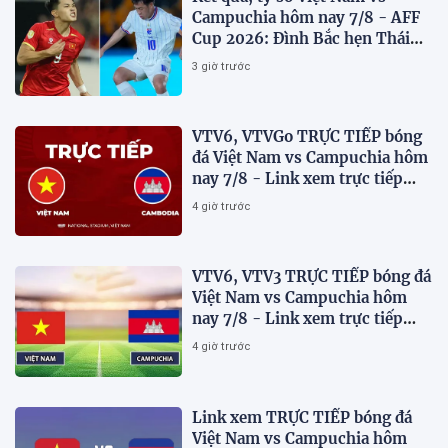
Campuchia hôm nay 7/8 - AFF
Cup 2026: Đình Bắc hẹn Thái
Lan ở chung kết?
3 giờ trước
VTV6, VTVGo TRỰC TIẾP bóng
đá Việt Nam vs Campuchia hôm
nay 7/8 - Link xem trực tiếp
AFF Cup 2026 mới nhất
4 giờ trước
VTV6, VTV3 TRỰC TIẾP bóng đá
Việt Nam vs Campuchia hôm
nay 7/8 - Link xem trực tiếp
AFF Cup 2026 mới nhất
4 giờ trước
Link xem TRỰC TIẾP bóng đá
Việt Nam vs Campuchia hôm