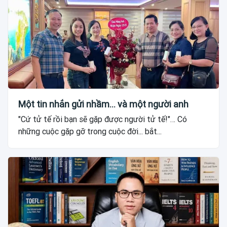
Một tin nhắn gửi nhầm... và một người anh
"Cứ tử tế rồi bạn sẽ gặp được người tử tế!"… Có
những cuộc gặp gỡ trong cuộc đời... bắt...