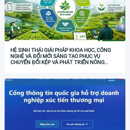
HỆ SINH THÁI GIẢI PHÁP KHOA HỌC, CÔNG
NGHỆ VÀ ĐỔI MỚI SÁNG TẠO PHỤC VỤ
CHUYỂN ĐỔI KÉP VÀ PHÁT TRIỂN NÔNG
NGHIỆP BỀN VỮNG VIỆT NAM