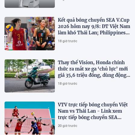
Kết quả bóng chuyền SEA V.Cup
2026 hôm nay 9/8: ĐT Việt Nam
làm khó Thái Lan; Philippines
gây bất ngờ
18 giờ trước
Thay thế Vision, Honda chính
thức ra mắt xe ga ‘chủ lực’ mới
giá 35,6 triệu đồng, dùng động
cơ 125cc ngang SH Mode
18 giờ trước
VTV trực tiếp bóng chuyền Việt
Nam vs Thái Lan - Link xem
trực tiếp bóng chuyền SEA
V.Cup 2026 hôm nay 9/8
20 giờ trước