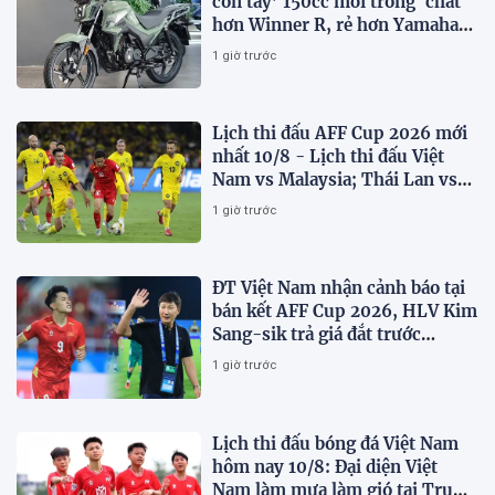
côn tay’ 150cc mới trông 'chất'
hơn Winner R, rẻ hơn Yamaha
Exciter 10 triệu đồng
1 giờ trước
Lịch thi đấu AFF Cup 2026 mới
nhất 10/8 - Lịch thi đấu Việt
Nam vs Malaysia; Thái Lan vs
Singapore
1 giờ trước
ĐT Việt Nam nhận cảnh báo tại
bán kết AFF Cup 2026, HLV Kim
Sang-sik trả giá đắt trước
Malaysia?
1 giờ trước
Lịch thi đấu bóng đá Việt Nam
hôm nay 10/8: Đại diện Việt
Nam làm mưa làm gió tại Trung