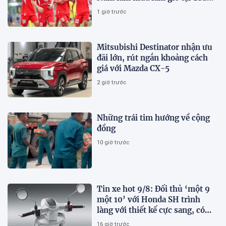
Quốc
1 giờ trước
Mitsubishi Destinator nhận ưu
đãi lớn, rút ngắn khoảng cách
giá với Mazda CX-5
2 giờ trước
Những trái tim hướng về cộng
đồng
10 giờ trước
Tin xe hot 9/8: Đối thủ ‘một 9
một 10’ với Honda SH trình
làng với thiết kế cực sang, có
ABS 2 kênh, giá ‘mềm’
16 giờ trước