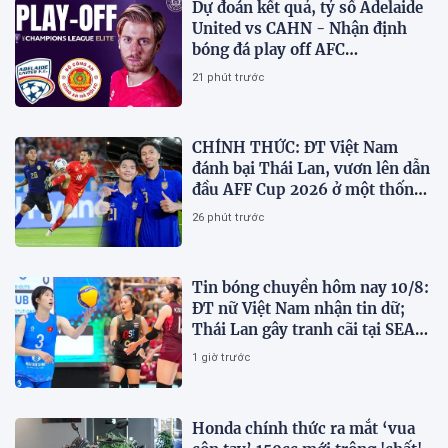
Dự đoán kết quả, tỷ số Adelaide
United vs CAHN - Nhận định
bóng đá play off AFC
Champions League
21 phút trước
CHÍNH THỨC: ĐT Việt Nam
đánh bại Thái Lan, vươn lên dẫn
đầu AFF Cup 2026 ở một thống
kê
26 phút trước
Tin bóng chuyền hôm nay 10/8:
ĐT nữ Việt Nam nhận tin dữ;
Thái Lan gây tranh cãi tại SEA
V.Cup 2026
1 giờ trước
Honda chính thức ra mắt ‘vua