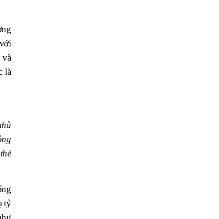
ợng
 với
 và
c là
nhà
ông
thể
ống
 tỷ
 như