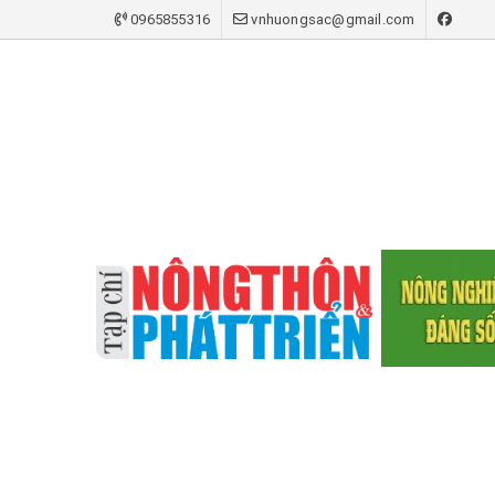
0965855316
vnhuongsac@gmail.com