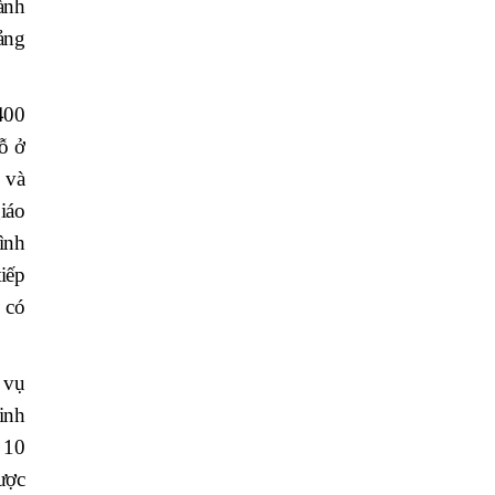
ành
ảng
400
ỗ ở
 và
iáo
ình
tiếp
 có
 vụ
inh
 10
ược