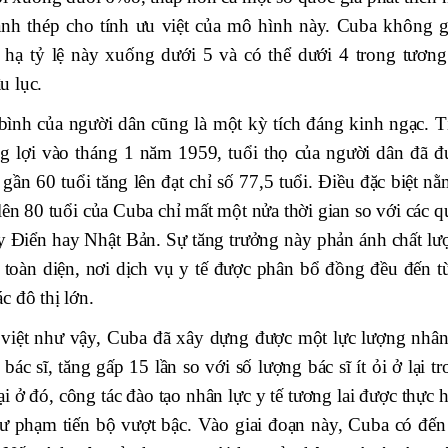
anh thép cho tính ưu việt của mô hình này. Cuba không g
hạ tỷ lệ này xuống dưới 5 và có thể dưới 4 trong tương 
u lục.
 bình của người dân cũng là một kỳ tích đáng kinh ngạc. T
g lợi vào tháng 1 năm 1959, tuổi thọ của người dân đã đ
ần 60 tuổi tăng lên đạt chỉ số 77,5 tuổi. Điều đặc biệt nằ
 lên 80 tuổi của Cuba chỉ mất một nửa thời gian so với các 
 Điển hay Nhật Bản. Sự tăng trưởng này phản ánh chất lư
i toàn diện, nơi dịch vụ y tế được phân bổ đồng đều đến t
c đô thị lớn.
 việt như vậy, Cuba đã xây dựng được một lực lượng nhân
ác sĩ, tăng gấp 15 lần so với số lượng bác sĩ ít ỏi ở lại t
ở đó, công tác đào tạo nhân lực y tế tương lai được thực h
 phạm tiến bộ vượt bậc. Vào giai đoạn này, Cuba có đến