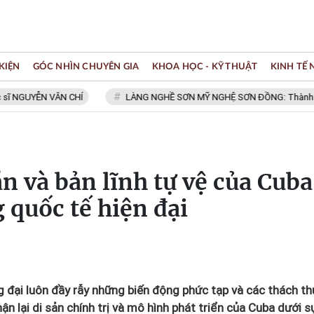
KIỆN
GÓC NHÌN CHUYÊN GIA
KHOA HỌC - KỸ THUẬT
KINH TẾ
UYỄN VĂN CHÍ
LÀNG NGHỀ SƠN MỸ NGHỆ SƠN ĐỒNG: Thành viên Mạn
n và bản lĩnh tự vệ của Cuba
 quốc tế hiện đại
g đại luôn đầy rẫy những biến động phức tạp và các thách t
hận lại di sản chính trị và mô hình phát triển của Cuba dưới s