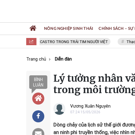
NÔNG NGHIỆP SINH THÁI
CHÍNH SÁCH – SỰ 
FIDEL CASTRO TRONG TRÁI TIM NGƯỜI VIỆT
Thạc sĩ NG
Trang chủ
Diễn đàn
Lý tưởng nhân vă
BÌNH
LUẬN
trong môi trường
Vương Xuân Nguyên
07:24 15/05/2026
Dòng chảy của lịch sử thế giới đươn
an ninh phi truyền thống, việc nhìn n