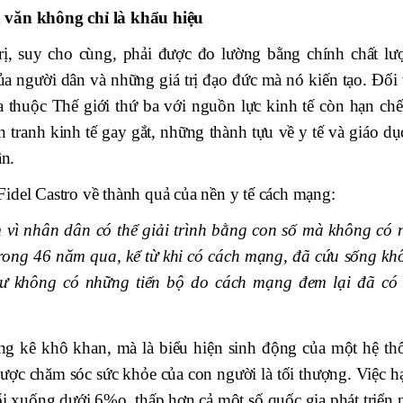
 văn không chỉ là khẩu hiệu
rị, suy cho cùng, phải được đo lường bằng chính chất lư
của người dân và những giá trị đạo đức mà nó kiến tạo. Đối
a thuộc Thế giới thứ ba với nguồn lực kinh tế còn hạn chế
n tranh kinh tế gay gắt, những thành tựu về y tế và giáo dụ
n.
idel Castro về thành quả của nền y tế cách mạng:
vì nhân dân có thể giải trình bằng con số mà không có 
Trong 46 năm qua, kể từ khi có cách mạng, đã cứu sống kh
ư không có những tiến bộ do cách mạng đem lại đã có 
ng kê khô khan, mà là biểu hiện sinh động của một hệ th
ược chăm sóc sức khỏe của con người là tối thượng. Việc hạ
uổi xuống dưới 6%o, thấp hơn cả một số quốc gia phát triển