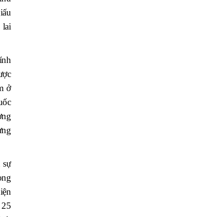
iấu
lai
ính
ược
m ở
quốc
ợng
ừng
 sự
rong
iện
 25