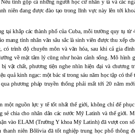
 Nếu tính gộp cả những người học cử nhân y tá và các ng
anh niên đang được đào tạo trong lĩnh vực này lên tới kho
g tại khắp các thành phố của Cuba, mỗi trường quy tụ từ 
o mang tính nhân văn sâu sắc là sinh viên được thu xếp ch
c, có trình độ chuyên môn và văn hóa, sau khi cả gia đình
 lưỡng về mặt tâm lý cũng như hoàn cảnh sống. Mô hình g
t bị vật chất, phương tiện nghe nhìn hiện đại và chương tr
ệu quả kinh ngạc: một bác sĩ trong sáu năm học tập có thể 
 qua phương pháp truyền thống phải mất tới 20 năm mới
ên một nguồn lực y tế tốt nhất thế giới, không chỉ để phục
 sẻ chia cho nhân dân các nước Mỹ Latinh và thế giới. M
 nhận vào ELAM (Trường Y khoa Mỹ Latinh) đã vượt con số
n thanh niên Bôlivia đã tốt nghiệp trung học phổ thông đ