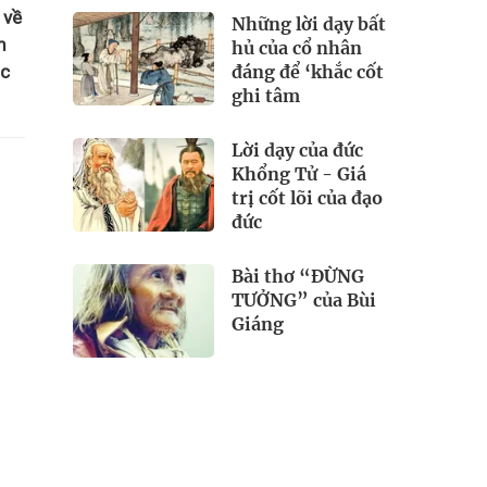
 về
Những lời dạy bất
m
hủ của cổ nhân
đáng để ‘khắc cốt
ắc
ghi tâm
Lời dạy của đức
Khổng Tử - Giá
trị cốt lõi của đạo
đức
Bài thơ “ĐỪNG
TƯỞNG” của Bùi
Giáng