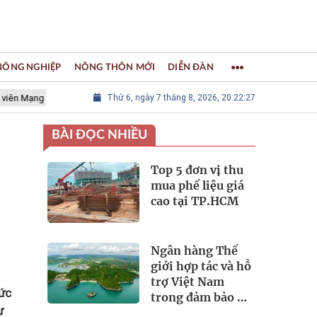
 NÔNG NGHIỆP
NÔNG THÔN MỚI
DIỄN ĐÀN
g lưới các Thành phố Thủ công sáng tạo Thế giới
Thứ 6, ngày 7 tháng 8, 2026, 20:22:28
LÀNG NGHỀ KH
BÀI ĐỌC NHIỀU
Top 5 đơn vị thu
mua phế liệu giá
cao tại TP.HCM
Ngân hàng Thế
giới hợp tác và hỗ
trợ Việt Nam
hức
trong đảm bảo an
ự
ninh nguồn nước