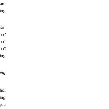
cam
ộng
hân
 cơ
 có
 cờ
ẳng
ững
hội
ững
qua