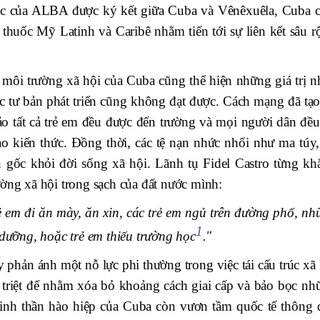
 tắc của ALBA được ký kết giữa Cuba và Vênêxuêla, Cuba 
thuốc Mỹ Latinh và Caribê nhằm tiến tới sự liên kết sâu r
 môi trường xã hội của Cuba cũng thể hiện những giá trị n
c tư bản phát triển cũng không đạt được. Cách mạng đã tạo
o tất cả trẻ em đều được đến trường và mọi người dân đều
ao kiến thức. Đồng thời, các tệ nạn nhức nhối như ma túy,
tận gốc khỏi đời sống xã hội. Lãnh tụ Fidel Castro từng kh
ường xã hội trong sạch của đất nước mình:
 em đi ăn mày, ăn xin, các trẻ em ngủ trên đường phố, nh
1
 dưỡng, hoặc trẻ em thiếu trường học
."
phản ánh một nỗ lực phi thường trong việc tái cấu trúc xã 
 triệt để nhằm xóa bỏ khoảng cách giai cấp và bảo bọc nh
Tinh thần hào hiệp của Cuba còn vươn tầm quốc tế thông 