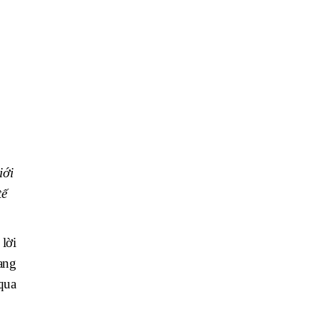
iới
tế
lời
ang
qua