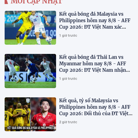
MỚI CẬP NHẬT
Kết quả bóng đá Malaysia vs
Philippines hôm nay 8/8 - AFF
Cup 2026: ĐT Việt Nam xác
định đối thủ
1 giờ trước
Kết quả bóng đá Thái Lan vs
Myanmar hôm nay 8/8 - AFF
Cup 2026: ĐT Việt Nam nhận
'chiến thư'
1 giờ trước
Kết quả, tỷ số Malaysia vs
Philippines hôm nay 8/8 - AFF
Cup 2026: Đối thủ của ĐT Việt
Nam lộ diện
2 giờ trước