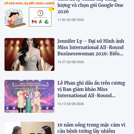
lượng và chọn gói Google One
2026
17:43 03/08/2026
Jennifer Ly – Đại sứ Hình ảnh
Miss International All-Round
Businesswoman 2026: Biểu
tượng của nhan sắc, trí tuệ và
16:27 02/08/2026
bản lĩnh
Lê Phan ghi dấu ấn trên cương
vị Ban giám khảo Miss
International All-Round
Businesswoman 2026: Thanh
16:12 02/08/2026
lịch, trí tuệ và lan tỏa giá trị của
người phụ nữ hiện đại
10 năm sống trong mặc cảm vì
căn bệnh tưởng lây nhiễm