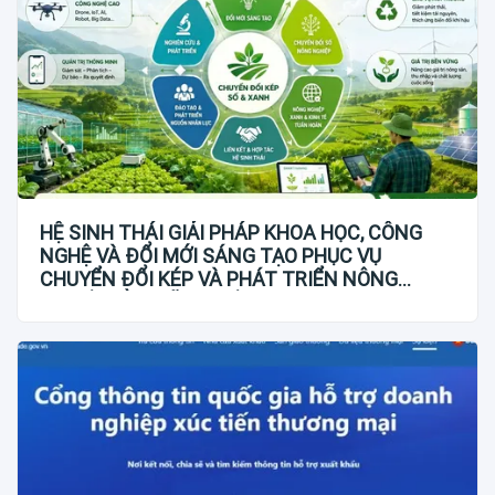
HỆ SINH THÁI GIẢI PHÁP KHOA HỌC, CÔNG
NGHỆ VÀ ĐỔI MỚI SÁNG TẠO PHỤC VỤ
CHUYỂN ĐỔI KÉP VÀ PHÁT TRIỂN NÔNG
NGHIỆP BỀN VỮNG VIỆT NAM