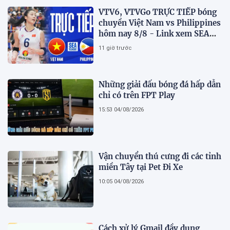
VTV6, VTVGo TRỰC TIẾP bóng
chuyền Việt Nam vs Philippines
hôm nay 8/8 - Link xem SEA
V.Cup 2026 mới nhất
11 giờ trước
Những giải đấu bóng đá hấp dẫn
chỉ có trên FPT Play
15:53 04/08/2026
Vận chuyển thú cưng đi các tỉnh
miền Tây tại Pet Đi Xe
10:05 04/08/2026
Cách xử lý Gmail đầy dung