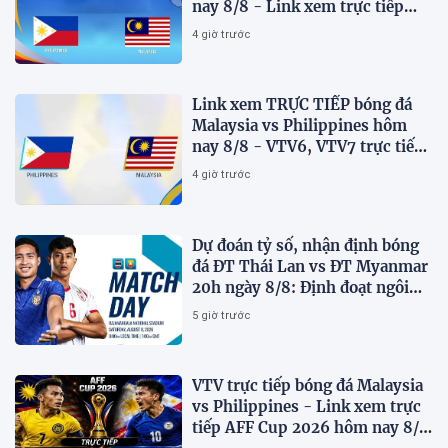
nay 8/8 - Link xem trực tiếp
AFF Cup 2026 mới nhất
4 giờ trước
Link xem TRỰC TIẾP bóng đá
Malaysia vs Philippines hôm
nay 8/8 - VTV6, VTV7 trực tiếp
AFF Cup 2026
4 giờ trước
Dự đoán tỷ số, nhận định bóng
đá ĐT Thái Lan vs ĐT Myanmar
20h ngày 8/8: Định đoạt ngôi
đầu bảng
5 giờ trước
VTV trực tiếp bóng đá Malaysia
vs Philippines - Link xem trực
tiếp AFF Cup 2026 hôm nay 8/8