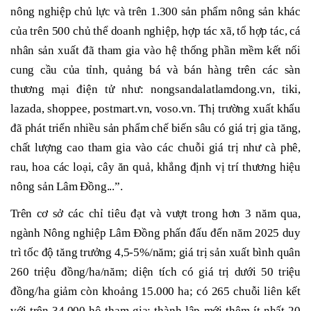
nông nghiệp chủ lực và trên 1.300 sản phẩm nông sản khác
của trên 500 chủ thể doanh nghiệp, hợp tác xã, tổ hợp tác, cá
nhân sản xuất đã tham gia vào hệ thống phần mềm kết nối
cung cầu của tỉnh, quảng bá và bán hàng trên các sàn
thương mại điện tử như: nongsandalatlamdong.vn, tiki,
lazada, shoppee, postmart.vn, voso.vn. Thị trường xuất khẩu
đã phát triển nhiều sản phẩm chế biến sâu có giá trị gia tăng,
chất lượng cao tham gia vào các chuỗi giá trị như cà phê,
rau, hoa các loại, cây ăn quả, khẳng định vị trí thương hiệu
nông sản Lâm Đồng...”.
Trên cơ sở các chỉ tiêu đạt và vượt trong hơn 3 năm qua,
ngành Nông nghiệp Lâm Đồng phấn đấu đến năm 2025 duy
trì tốc độ tăng trưởng 4,5-5%/năm; giá trị sản xuất bình quân
260 triệu đồng/ha/năm; diện tích có giá trị dưới 50 triệu
đồng/ha giảm còn khoảng 15.000 ha; có 265 chuỗi liên kết
với trên 34.000 hộ tham gia; thành lập mới thêm ít nhất 20