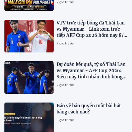
trên VTV7
7 giờ trước
VTV trực tiếp bóng đá Thái Lan
vs Myanmar - Link xem trực
tiếp AFF Cup 2026 hôm nay 8/8
trên VTV6
7 giờ trước
Dự đoán kết quả, tỷ số Thái Lan
vs Myanmar - AFF Cup 2026:
Siêu máy tính nhận định bóng
đá hôm nay 8/8
7 giờ trước
Bảo vệ bản quyền một bài hát
bằng cách nào?
9 giờ trước