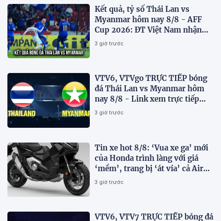
Kết quả, tỷ số Thái Lan vs
Myanmar hôm nay 8/8 - AFF
Cup 2026: ĐT Việt Nam nhận
tin vui
3 giờ trước
VTV6, VTVgo TRỰC TIẾP bóng
đá Thái Lan vs Myanmar hôm
nay 8/8 - Link xem trực tiếp
AFF Cup 2026 mới nhất
3 giờ trước
Tin xe hot 8/8: ‘Vua xe ga’ mới
của Honda trình làng với giá
‘mềm’, trang bị ‘át vía’ cả Air
Blade và SH
3 giờ trước
VTV6, VTV7 TRỰC TIẾP bóng đá