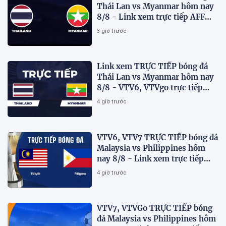
Thái Lan vs Myanmar hôm nay
8/8 - Link xem trực tiếp AFF
Cup 2026 mới nhất
3 giờ trước
Link xem TRỰC TIẾP bóng đá
Thái Lan vs Myanmar hôm nay
8/8 - VTV6, VTVgo trực tiếp
AFF Cup 2026
4 giờ trước
VTV6, VTV7 TRỰC TIẾP bóng đá
Malaysia vs Philippines hôm
nay 8/8 - Link xem trực tiếp
AFF Cup 2026 mới nhất
4 giờ trước
VTV7, VTVGo TRỰC TIẾP bóng
đá Malaysia vs Philippines hôm