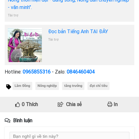
- văn minh".
Tài trợ
Đọc bản Tiếng Anh TẠI ĐÂY
Tài trợ
Hotline:
0965855316
- Zalo:
0846460404
Lâm Đồng
Nông nghiệp
tăng trưởng
đạt chỉ tiêu
0
Thích
Chia sẻ
In
Bình luận