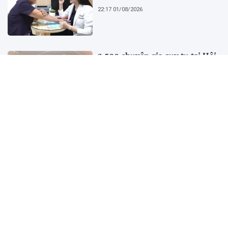
22:17 01/08/2026
2.500 chuyên gia quy tụ tại Hội
nghị Khoa học 2026 của Bệnh
viện Nhân dân Gia Định
21:41 01/08/2026
Kết quả, tỷ số Lào vs
Philippines hôm nay 1/8 - AFF
Cup 2026: Cú hích lớn cho ĐT
Việt Nam
18:35 01/08/2026
Nước trong quá không có cá,
người xét nét quá không có bạn
10:45 01/08/2026