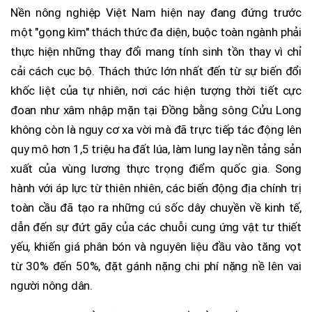
Nền nông nghiệp Việt Nam hiện nay đang đứng trước
một "gọng kìm" thách thức đa diện, buộc toàn ngành phải
thực hiện những thay đổi mang tính sinh tồn thay vì chỉ
cải cách cục bộ. Thách thức lớn nhất đến từ sự biến đổi
khốc liệt của tự nhiên, nơi các hiện tượng thời tiết cực
đoan như xâm nhập mặn tại Đồng bằng sông Cửu Long
không còn là nguy cơ xa vời mà đã trực tiếp tác động lên
quy mô hơn 1,5 triệu ha đất lúa, làm lung lay nền tảng sản
xuất của vùng lương thực trọng điểm quốc gia. Song
hành với áp lực từ thiên nhiên, các biến động địa chính trị
toàn cầu đã tạo ra những cú sốc dây chuyền về kinh tế,
dẫn đến sự đứt gãy của các chuỗi cung ứng vật tư thiết
yếu, khiến giá phân bón và nguyên liệu đầu vào tăng vọt
từ 30% đến 50%, đặt gánh nặng chi phí nặng nề lên vai
người nông dân.