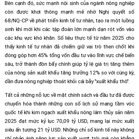
Bên cạnh đó, sức mạnh nội sinh của ngành nông nghiệp
còn được khơi thông mạnh mẽ nhờ Nghị quyết số
68/NQ-CP về phát triển kinh tế tư nhân, tạo ra một luồng
sinh khí mới khi các tập đoàn lớn mạnh dạn rót vốn vào
các khu vực khó khăn. Số liệu thực tế từ năm 2025 cho
thấy kinh tế tư nhân đã chiếm giữ vai trò then chốt khi
đóng góp hơn 45% tổng vốn đầu tư vào lĩnh vực chế biến
sâu, trở thành đòn bẩy chính giúp tỷ lệ giá trị tăng thêm
của nông sản xuất khẩu tăng trưởng 12% so với cùng kỳ,
dần đưa nông nghiệp thoát khỏi cái bẫy "xuất khẩu thô".
Tất cả những nỗ lực về mặt chính sách và đầu tư đã được
chuyển hóa thành những con số lịch sử mang tầm vóc
quốc tế khi kim ngạch xuất khẩu nông lâm thủy sản năm
2025 đạt mức kỷ lục 70,09 tỷ USD, mang lại mức xuất
siêu ấn tượng 21 tỷ USD. Những chỉ số kinh tế này không
chỉ phản ánh năng lực sản xuất vượt trội mà còn khẳng