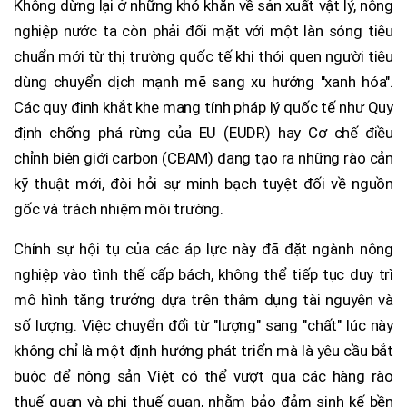
Không dừng lại ở những khó khăn về sản xuất vật lý, nông
nghiệp nước ta còn phải đối mặt với một làn sóng tiêu
chuẩn mới từ thị trường quốc tế khi thói quen người tiêu
dùng chuyển dịch mạnh mẽ sang xu hướng "xanh hóa".
Các quy định khắt khe mang tính pháp lý quốc tế như Quy
định chống phá rừng của EU (EUDR) hay Cơ chế điều
chỉnh biên giới carbon (CBAM) đang tạo ra những rào cản
kỹ thuật mới, đòi hỏi sự minh bạch tuyệt đối về nguồn
gốc và trách nhiệm môi trường.
Chính sự hội tụ của các áp lực này đã đặt ngành nông
nghiệp vào tình thế cấp bách, không thể tiếp tục duy trì
mô hình tăng trưởng dựa trên thâm dụng tài nguyên và
số lượng. Việc chuyển đổi từ "lượng" sang "chất" lúc này
không chỉ là một định hướng phát triển mà là yêu cầu bắt
buộc để nông sản Việt có thể vượt qua các hàng rào
thuế quan và phi thuế quan, nhằm bảo đảm sinh kế bền