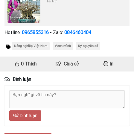
Tài trợ
Hotline:
0965855316
- Zalo:
0846460404
Nông nghiệp Việt Nam
Vươn mình
Kỷ nguyên số
0
Thích
Chia sẻ
In
Bình luận
Gửi bình luận