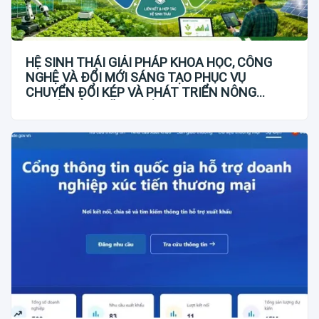
HỆ SINH THÁI GIẢI PHÁP KHOA HỌC, CÔNG
NGHỆ VÀ ĐỔI MỚI SÁNG TẠO PHỤC VỤ
CHUYỂN ĐỔI KÉP VÀ PHÁT TRIỂN NÔNG
NGHIỆP BỀN VỮNG VIỆT NAM