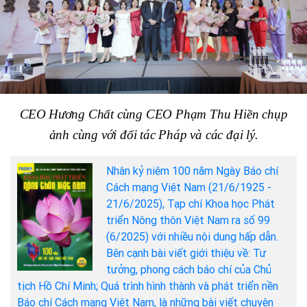
CEO
Hương Chất cùng CEO Phạm Thu Hiền chụp
ảnh cùng với đối tác Pháp và các đại lý.
Nhân kỷ niệm 100 năm Ngày Báo chí
Cách mạng Việt Nam (21/6/1925 -
21/6/2025), Tạp chí Khoa học Phát
triển Nông thôn Việt Nam ra số 99
(6/2025) với nhiều nội dung hấp dẫn.
Bên cạnh bài viết giới thiệu về: Tư
tưởng, phong cách báo chí của Chủ
tịch Hồ Chí Minh; Quá trình hình thành và phát triển nền
Báo chí Cách mạng Việt Nam, là những bài viết chuyên