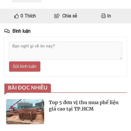
0
Thích
Chia sẻ
In
Bình luận
Gửi bình luận
BÀI ĐỌC NHIỀU
Top 5 đơn vị thu mua phế liệu
giá cao tại TP.HCM