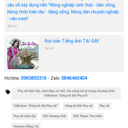
sâu về xây dựng nền "Nông nghiệp sinh thái - bền vững,
Nông thôn hiện đại - đáng sống, Nông dân chuyên nghiệp
- văn minh".
Tài trợ
Đọc bản Tiếng Anh TẠI ĐÂY
Tài trợ
Hotline:
0965855316
- Zalo:
0846460404
Phụ nữ hiện đại, xinh đẹp, tự chủ, tỏa sáng nói gì trong chương trình
Talkshow “Sống bõ đời Phụ nữ”
Talkshow “Sống bõ đời Phụ nữ”
Sống bõ đời Phụ nữ
Phụ nữ
Phụ nữ hiện đại
CEO Hương Chất
CEO Phạm Thu Hiền
Hotmon Hằng Túi