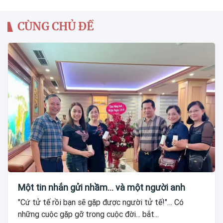
CÙNG CHỦ ĐỀ
Một tin nhắn gửi nhầm... và một người anh
"Cứ tử tế rồi bạn sẽ gặp được người tử tế!"… Có
những cuộc gặp gỡ trong cuộc đời... bắt...