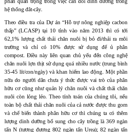
phần quan trọng trong việc cân đối dinh dưỡng trong
hệ thống đât-cây.
Theo điều tra của Dự án “Hỗ trợ nông nghiệp cacbon
thấp” (LCASP) tại 10 tỉnh vào năm 2013 thì có tới
62,1% lượng chất thải chăn nuôi bị bỏ đi/thải ra môi
trường và chỉ có 10% được sử dụng để ủ phân
compost. Điều này liên quan chủ yếu đến công nghệ
chăn nuôi lợn thịt sử dụng quá nhiều nước (trung bình
35-45 lít/con/ngày) và khan hiếm lao động. Một phần
nữa do người dân chưa ý thức được vai trò của phân
hữu cơ cũng như quản lý chăn nuôi và chất thải chăn
nuôi còn lỏng lẻo. Theo tính toán của chúng tôi, nếu
toàn bộ chất thải chăn nuôi của cả nước được thu gom
và chế biến thành phân hữu cơ thì chúng ta có thêm
lượng dinh dưỡng bổ sung cho cây trồng là 369 ngàn
tấn N (tương đương 802 ngàn tấn Urea); 82 ngàn tấn