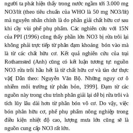
người ta phát hiện thấy trong nước ngầm tới 3.000 mg
NO3/lít (theo tiêu chuẩn của WHO là 50 mg NO3/lít)
mà nguyên nhân chính là do phân giải chất hữu cơ sau
khi cầy vùi phế phụ phẩm. Các nghiên cứu với 15N
của PPI (1996) cũng thấy phần lớn NO3 bị rửa trôi lại
không phải trực tiếp từ phân đạm khoáng bón vào mà
là từ các chất hữu cơ. Kết quả nghiên cứu của trại
Rothamsted (Anh) cũng có kết luận tương tự: nguồn
NO3 rửa trôi hầu hết là từ chất hữu cơ và tàn dư thực
vật[ Dẫn theo: Nguyễn Văn Bộ. Những nguy cơ ô
nhiễm môi trường từ phân bón, 1999]. Đạm từ các
nguồn này trong chu trình phân giải lại dễ bị rửa trôi và
tích lũy lâu dài hơn từ phân bón vô cơ. Do vậy, việc
bón phân hữu cơ, phế phụ phẩm nông nghiệp trong
điều kiện nhiệt độ cao, lượng mưa lớn cũng sẽ là
nguồn cung cấp NO3 rất lớn.