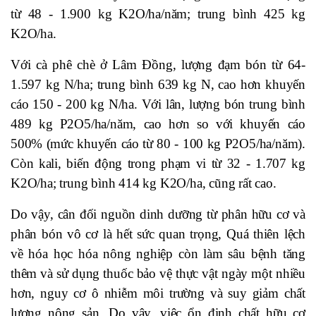
từ 48 - 1.900 kg K2O/ha/năm; trung bình 425 kg
K2O/ha.
Với cà phê chè ở Lâm Đồng, lượng đạm bón từ 64-
1.597 kg N/ha; trung bình 639 kg N, cao hơn khuyến
cáo 150 - 200 kg N/ha. Với lân, lượng bón trung bình
489 kg P2O5/ha/năm, cao hơn so với khuyến cáo
500% (mức khuyến cáo từ 80 - 100 kg P2O5/ha/năm).
Còn kali, biến động trong phạm vi từ 32 - 1.707 kg
K2O/ha; trung bình 414 kg K2O/ha, cũng rất cao.
Do vậy, cân đối nguồn dinh dưỡng từ phân hữu cơ và
phân bón vô cơ là hết sức quan trọng, Quá thiên lệch
về hóa học hóa nông nghiệp còn làm sâu bệnh tăng
thêm và sử dụng thuốc bảo vệ thực vật ngày một nhiều
hơn, nguy cơ ô nhiễm môi trường và suy giảm chất
lượng nông sản. Do vậy, việc ổn định chất hữu cơ