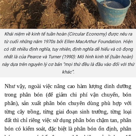
Khái niệm về kinh tế tuần hoàn (Circular Economy) được nêu ra
từ cuối những năm 1970s bởi Ellen MacArthur Foundation. Hiện
có rất nhiều định nghĩa, tuy nhiên, định nghĩa dễ hiểu và cô đọng
nhất là của Pearce và Turner (1990): Mô hình kinh tế (tuần hoàn)
này dựa trên nguyên lý cơ bản “mọi thứ đều là đầu vào đối với thứ
khác”.
Như vậy, ngoài việc nâng cao hàm lượng dinh dưỡng
trong phân bón (để giảm chi phí vận chuyển, bón
phân), sản xuất phân bón chuyên dùng phù hợp với
từng cây trồng, từng giai đoạn sinh trưởng, từng loại
đất thì chỉ riêng việc sử dụng phân bón chậm tan, phân
bón có kiểm soát, đặc biệt là phân bón ổn định, phân