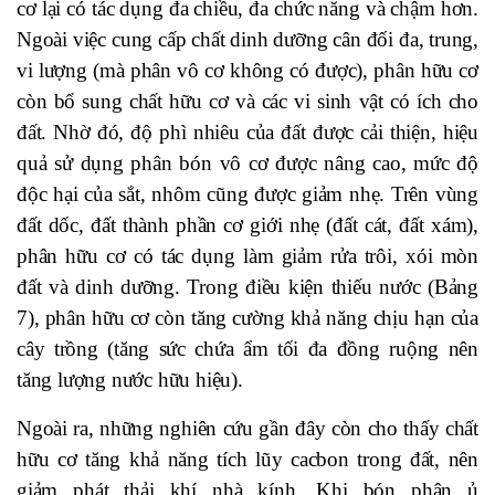
cơ lại có tác dụng đa chiều, đa chức năng và chậm hơn.
Ngoài việc cung cấp chất dinh dưỡng cân đối đa, trung,
vi lượng (mà phân vô cơ không có được), phân hữu cơ
còn bổ sung chất hữu cơ và các vi sinh vật có ích cho
đất. Nhờ đó, độ phì nhiêu của đất được cải thiện, hiệu
quả sử dụng phân bón vô cơ được nâng cao, mức độ
độc hại của sắt, nhôm cũng được giảm nhẹ. Trên vùng
đất dốc, đất thành phần cơ giới nhẹ (đất cát, đất xám),
phân hữu cơ có tác dụng làm giảm rửa trôi, xói mòn
đất và dinh dưỡng. Trong điều kiện thiếu nước (Bảng
7), phân hữu cơ còn tăng cường khả năng chịu hạn của
cây trồng (tăng sức chứa ẩm tối đa đồng ruộng nên
tăng lượng nước hữu hiệu).
Ngoài ra, những nghiên cứu gần đây còn cho thấy chất
hữu cơ tăng khả năng tích lũy cacbon trong đất, nên
giảm phát thải khí nhà kính. Khi bón phân ủ