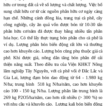
hữu cơ trong đất cả về số lượng và chất lượng. Việc bổ
sung chất hữu cơ từ các nguồn phân hữu cơ ngày càng
hạn chế. Những cánh đồng lúa, trang trại cà phê, cây
công nghiệp, cây ăn quả vốn được bón từ 10-30 tấn
phân hữu cơ/năm đã được thay bằng nhiều tấn phân
hóa học. Có thể lấy thực trạng bón phân cho cà phê là
ví dụ. Lượng phân bón biến động rất lớn và thường
cao hơn khuyến cáo. Lượng bón cũng phụ thuộc giá cà
phê. Khi được giá, nông dân tăng bón phân để cải
thiện năng suất. Theo điều tra của Viện KHKT Nông
lâm nghiệp Tây Nguyên, với cà phê vối ở Đắc Lắc và
Gia Lai, lượng đạm bón dao động từ 64 - 1.980 kg
N/ha; trung bình 518 kg N/ha/năm, cao hơn khuyến
cáo 100 - 150 kg N/ha. Lượng phân lân trung bình là
269 kg P2O5/ha/năm, cao hơn rất nhiều (> 300 %) so
với nhu cầu và khuyến cáo. Lượng kali bón biến động