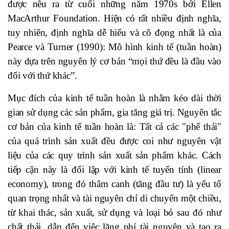
được nêu ra từ cuối những năm 1970s bởi Ellen
MacArthur Foundation. Hiện có rất nhiều định nghĩa,
tuy nhiên, định nghĩa dễ hiểu và cô đọng nhất là của
Pearce và Turner (1990): Mô hình kinh tế (tuần hoàn)
này dựa trên nguyên lý cơ bản “mọi thứ đều là đầu vào
đối với thứ khác”.
Mục đích của kinh tế tuần hoàn là nhằm kéo dài thời
gian sử dụng các sản phẩm, gia tăng giá trị. Nguyên tắc
cơ bản của kinh tế tuần hoàn là: Tất cả các "phế thải"
của quá trình sản xuất đều được coi như nguyên vật
liệu của các quy trình sản xuất sản phẩm khác. Cách
tiếp cận này là đối lập với kinh tế tuyến tính (linear
economy), trong đó thâm canh (tăng đầu tư) là yếu tố
quan trọng nhất và tài nguyên chỉ di chuyển một chiều,
từ khai thác, sản xuất, sử dụng và loại bỏ sau đó như
chất thải, dẫn đến việc lãng phí tài nguyên và tạo ra