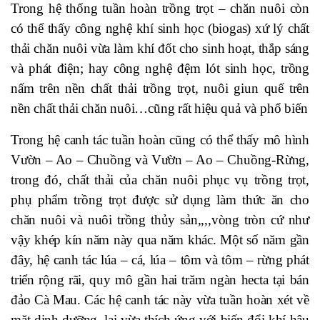
Trong hệ thống tuần hoàn trồng trọt – chăn nuôi còn
có thể thấy công nghệ khí sinh học (biogas) xứ lý chất
thải chăn nuôi vừa làm khí đốt cho sinh hoạt, thắp sáng
và phát điện; hay công nghệ đệm lót sinh học, trồng
nấm trên nền chất thải trồng trọt, nuôi giun quế trên
nền chất thải chăn nuôi…cũng rất hiệu quả và phổ biến
Trong hệ canh tác tuần hoàn cũng có thể thấy mô hình
Vườn – Ao – Chuồng và Vườn – Ao – Chuồng-Rừng,
trong đó, chất thải của chăn nuôi phục vụ trồng trọt,
phụ phẩm trồng trọt được sử dụng làm thức ăn cho
chăn nuôi và nuôi trồng thủy sản,,,,vòng tròn cứ như
vậy khép kín năm này qua năm khác. Một số năm gần
đây, hệ canh tác lúa – cá, lúa – tôm và tôm – rừng phát
triển rộng rãi, quy mô gần hai trăm ngàn hecta tại bán
đảo Cà Mau. Các hệ canh tác này vừa tuần hoàn xét về
mặt dinh dưỡng, lại vừa thích ứng với biến đổi khí hậu