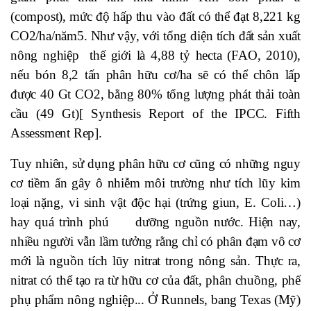
(compost), mức độ hấp thu vào đất có thể đạt 8,221 kg
CO2/ha/năm5. Như vậy, với tổng diện tích đất sản xuất
nông nghiệp thế giới là 4,88 tỷ hecta (FAO, 2010),
nếu bón 8,2 tấn phân hữu cơ/ha sẽ có thể chôn lấp
được 40 Gt CO2, bằng 80% tổng lượng phát thải toàn
cầu (49 Gt)[ Synthesis Report of the IPCC. Fifth
Assessment Rep].
Tuy nhiên, sử dụng phân hữu cơ cũng có những nguy
cơ tiềm ẩn gây ô nhiễm môi trường như tích lũy kim
loại nặng, vi sinh vật độc hại (trứng giun, E. Coli…)
hay quá trình phú dưỡng nguồn nước. Hiện nay,
nhiều người vẫn lầm tưởng rằng chỉ có phân đạm vô cơ
mới là nguồn tích lũy nitrat trong nông sản. Thực ra,
nitrat có thể tạo ra từ hữu cơ của đất, phân chuồng, phế
phụ phẩm nông nghiệp... Ở Runnels, bang Texas (Mỹ)