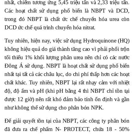
nhất, chiếm tương ứng 5,45 triệu tấn và 2,33 triệu tấn.
Các hoạt chất sử dụng phổ biến là NBPT và DCD,
trong đó NBPT là chất ức chế chuyển hóa urea còn
DCD ức chế quá trình chuyển hóa nitrat.
Tuy nhiên, hiện nay, việc sử dụng Hydroquinone (HQ)
không hiệu quả do giá thành tăng cao vì phải phối trộn
tối thiểu 1% khối lượng phân urea nên chỉ có các nước
Đông Á sử dụng. NBPT là hoạt chất sử dụng phổ biến
nhất tại tất cả các châu lục, do chi phí thấp hơn các hoạt
chất khác. Tuy nhiên, NBPT lại rất nhạy cảm với nhiệt
độ, độ ẩm và pH (khi pH bằng 4 thì NBPT chỉ tồn tại
được 12 giờ) nên rất khó đảm bảo tính ổn định và gần
như không thể sử dụng cho phân bón NPK.
Để giải quyết tồn tại của NBPT, các công ty phân bón
đã đưa ra chế phẩm N- PROTECT, chứa 18 - 50%