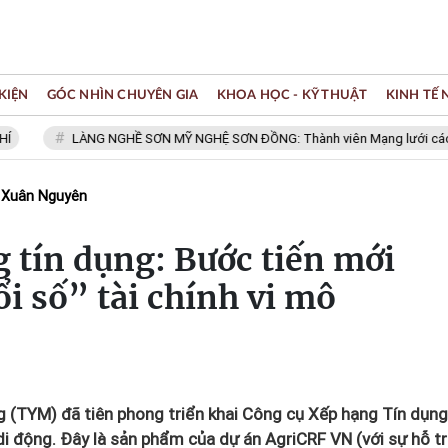
KIỆN
GÓC NHÌN CHUYÊN GIA
KHOA HỌC - KỸ THUẬT
KINH TẾ
LÀNG NGHỀ SƠN MỸ NGHỆ SƠN ĐỒNG: Thành viên Mạng lưới các Thành p
 Xuân Nguyên
 tín dụng: Bước tiến mới
i số” tài chính vi mô
g (TYM) đã tiên phong triển khai Công cụ Xếp hạng Tín dụng
di động. Đây là sản phẩm của dự án AgriCRF VN (với sự hỗ t