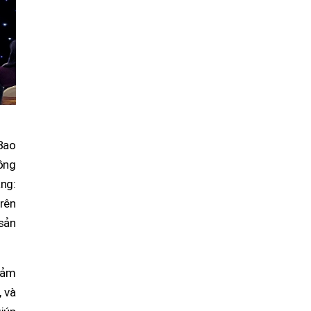
 Bao
đồng
àng:
trên
 sản
giảm
, và