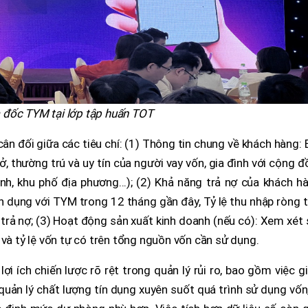
 đốc TYM tại lớp tập huấn TOT
n đối giữa các tiêu chí: (1) Thông tin chung về khách hàng:
ở, thường trú và uy tín của người vay vốn, gia đình với cộng 
nh, khu phố địa phương...); (2) Khả năng trả nợ của khách h
n dụng với TYM trong 12 tháng gần đây, Tỷ lệ thu nhập ròng 
trả nợ; (3) Hoạt động sản xuất kinh doanh (nếu có): Xem xét
 và tỷ lệ vốn tự có trên tổng nguồn vốn cần sử dụng.
ợi ích chiến lược rõ rệt trong quản lý rủi ro, bao gồm việc 
 quản lý chất lượng tín dụng xuyên suốt quá trình sử dụng vốn