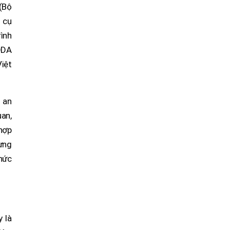
(Bộ
 cụ
ình
ODA
Việt
 an
an,
 hợp
ựng
hức
 là