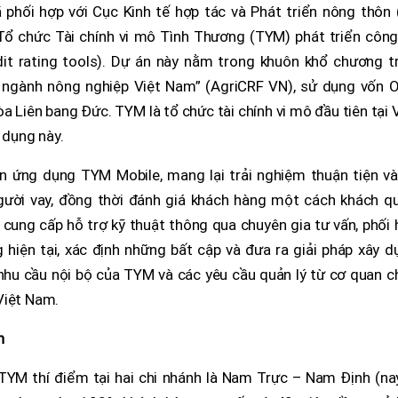
phối hợp với Cục Kinh tế hợp tác và Phát triển nông thôn 
Tổ chức Tài chính vi mô Tình Thương (TYM) phát triển công
it rating tools). Dự án này nằm trong khuôn khổ chương tr
cho ngành nông nghiệp Việt Nam” (AgriCRF VN), sử dụng vốn 
a Liên bang Đức. TYM là tổ chức tài chính vi mô đầu tiên tại 
dụng này.
n ứng dụng TYM Mobile, mang lại trải nghiệm thuận tiện và
ười vay, đồng thời đánh giá khách hàng một cách khách qu
 cung cấp hỗ trợ kỹ thuật thông qua chuyên gia tư vấn, phối
hiện tại, xác định những bất cập và đưa ra giải pháp xây d
nhu cầu nội bộ của TYM và các yêu cầu quản lý từ cơ quan c
Việt Nam.
h
YM thí điểm tại hai chi nhánh là Nam Trực – Nam Định (nay