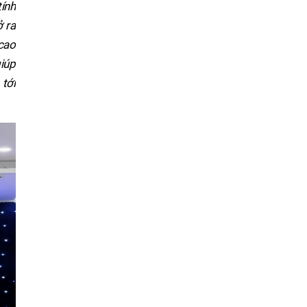
ính
 ra
 cao
giúp
tới