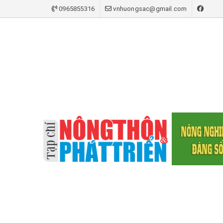
0965855316
vnhuongsac@gmail.com