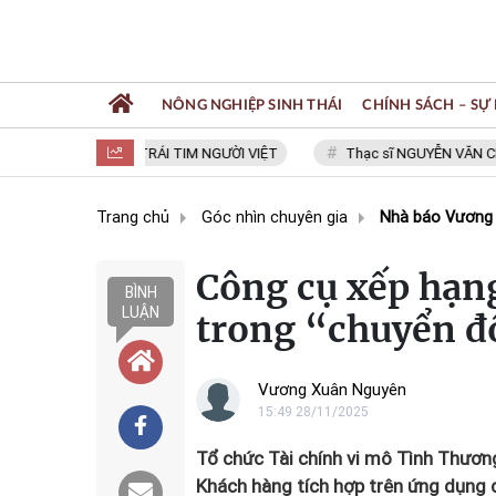
NÔNG NGHIỆP SINH THÁI
CHÍNH SÁCH – SỰ 
STRO TRONG TRÁI TIM NGƯỜI VIỆT
Thạc sĩ NGUYỄN VĂN CHÍ
Trang chủ
Góc nhìn chuyên gia
Nhà báo Vương
Công cụ xếp hạng
BÌNH
LUẬN
trong “chuyển đổ
Vương Xuân Nguyên
15:49 28/11/2025
Tổ chức Tài chính vi mô Tình Thươn
Khách hàng tích hợp trên ứng dụng 