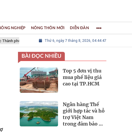
 NÔNG NGHIỆP
NÔNG THÔN MỚI
DIỄN ĐÀN
hố Thủ công sáng tạo Thế giới
Thứ 6, ngày 7 tháng 8, 2026, 04:44:48
LÀNG NGHỀ KHẢM TRAI, SƠN MÀI C
BÀI ĐỌC NHIỀU
Top 5 đơn vị thu
mua phế liệu giá
cao tại TP.HCM
Ngân hàng Thế
giới hợp tác và hỗ
trợ Việt Nam
trong đảm bảo an
rợ
ninh nguồn nước