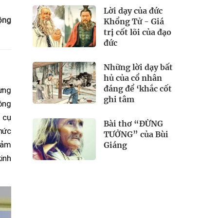
Lời dạy của đức
ộng
Khổng Tử - Giá
trị cốt lõi của đạo
đức
Những lời dạy bất
hủ của cổ nhân
đáng để ‘khắc cốt
ừng
ghi tâm
nông
g cụ
Bài thơ “ĐỪNG
chức
TƯỞNG” của Bùi
 đảm
Giáng
inh