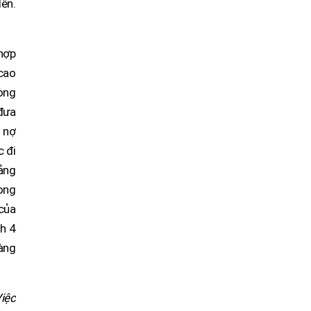
ên.
hợp
cao
òng
 đưa
u nợ
c đi
tảng
ong
 của
nh 4
hàng
iệc