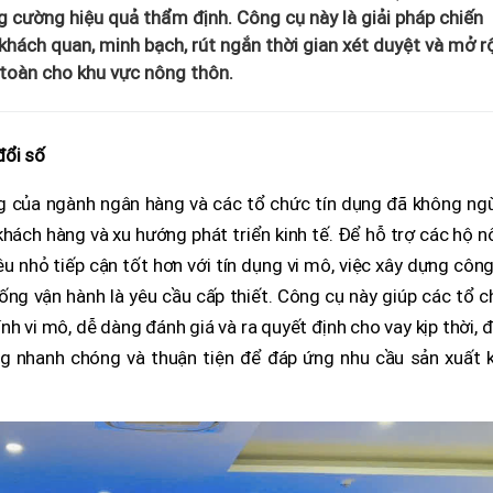
g cường hiệu quả thẩm định. Công cụ này là giải pháp chiến
hách quan, minh bạch, rút ngắn thời gian xét duyệt và mở r
 toàn cho khu vực nông thôn.
đổi số
g của ngành ngân hàng và các tổ chức tín dụng đã không ng
khách hàng và xu hướng phát triển kinh tế. Để hỗ trợ các hộ 
u nhỏ tiếp cận tốt hơn với tín dụng vi mô, việc xây dựng côn
ống vận hành là yêu cầu cấp thiết. Công cụ này giúp các tổ 
nh vi mô, dễ dàng đánh giá và ra quyết định cho vay kịp thời,
ng nhanh chóng và thuận tiện để đáp ứng nhu cầu sản xuất k