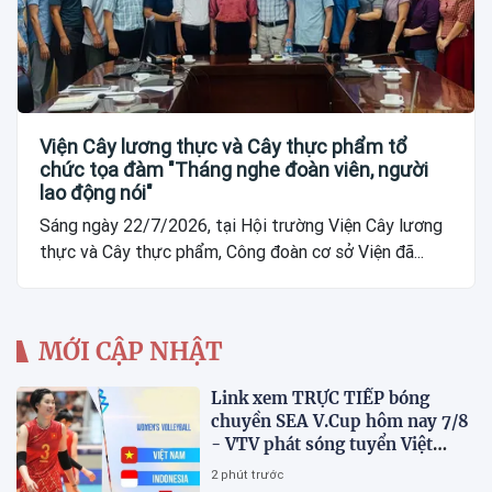
Viện Cây lương thực và Cây thực phẩm tổ
chức tọa đàm "Tháng nghe đoàn viên, người
lao động nói"
Sáng ngày 22/7/2026, tại Hội trường Viện Cây lương
thực và Cây thực phẩm, Công đoàn cơ sở Viện đã...
MỚI CẬP NHẬT
Link xem TRỰC TIẾP bóng
chuyền SEA V.Cup hôm nay 7/8
- VTV phát sóng tuyển Việt
Nam đấu Indonesia
2 phút trước