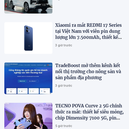
Xiaomi ra mắt REDMI 17 Series
tại Việt Nam với viên pin dung
lượng lớn 7.500mAh, thiết kế
trẻ trung, giá từ 5,5 triệu đồng
3 giờ trước
TradeBoost mở thêm kênh kết
nối thị trường cho nông sản và
sản phẩm địa phương
3 giờ trước
TECNO POVA Curve 2 5G chính
thức ra mắt: thiết kế siêu mỏng,
chip Dimensity 7100 5G, pin
8000mAh
5 giờ trước