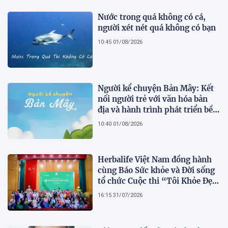
Nước trong quá không có cá,
người xét nét quá không có bạn
10:45 01/08/2026
Người kể chuyện Bản Mây: Kết
nối người trẻ với văn hóa bản
địa và hành trình phát triển bền
vững tại Tả Lèng
10:40 01/08/2026
Herbalife Việt Nam đồng hành
cùng Báo Sức khỏe và Đời sống
tổ chức Cuộc thi “Tôi Khỏe Đẹp
Hơn” lần thứ 5 để khuyến khích
16:15 31/07/2026
mọi người trở thành phiên bản
tốt hơn của chính mình