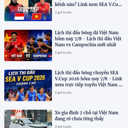
kênh nào? Link xem SEA V.Cup
2026 mới nhất
2 giờ trước
Lịch thi đấu bóng đá Việt Nam
hôm nay 7/8 - Lịch thi đấu Việt
Nam vs Campuchia mới nhất
2 giờ trước
Lịch thi đấu bóng chuyền SEA
V.Cup 2026 hôm nay 7/8 - Link
xem trực tiếp tuyển Việt Nam vs
Indonesia
2 giờ trước
Xe gia đình 7 chỗ tại Việt Nam
đang rẻ chưa từng thấy
2 giờ trước