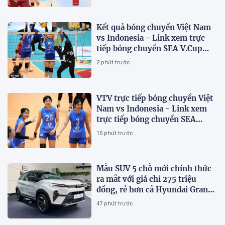
Kết quả bóng chuyền Việt Nam
vs Indonesia - Link xem trực
tiếp bóng chuyền SEA V.Cup
2026 trên VTV
2 phút trước
VTV trực tiếp bóng chuyền Việt
Nam vs Indonesia - Link xem
trực tiếp bóng chuyền SEA
V.Cup 2026 hôm nay 7/8
15 phút trước
Mẫu SUV 5 chỗ mới chính thức
ra mắt với giá chỉ 275 triệu
đồng, rẻ hơn cả Hyundai Grand
i10 và Kia Morning
47 phút trước