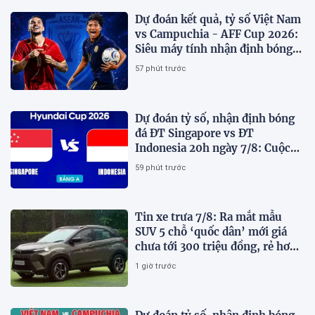
Dự đoán kết quả, tỷ số Việt Nam
vs Campuchia - AFF Cup 2026:
Siêu máy tính nhận định bóng
đá hôm nay
57 phút trước
Dự đoán tỷ số, nhận định bóng
đá ĐT Singapore vs ĐT
Indonesia 20h ngày 7/8: Cuộc
chiến sống còn
59 phút trước
Tin xe trưa 7/8: Ra mắt mẫu
SUV 5 chỗ ‘quốc dân’ mới giá
chưa tới 300 triệu đồng, rẻ hơn
Kia Morning và Hyundai Grand
1 giờ trước
i10