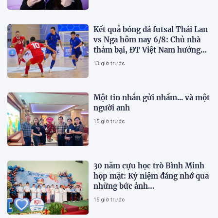
Kết quả bóng đá futsal Thái Lan
vs Nga hôm nay 6/8: Chủ nhà
thảm bại, ĐT Việt Nam hưởng
lợi lớn
13 giờ trước
Một tin nhắn gửi nhầm... và một
người anh
15 giờ trước
30 năm cựu học trò Bình Minh
họp mặt: Kỷ niệm đáng nhớ qua
những bức ảnh…
15 giờ trước