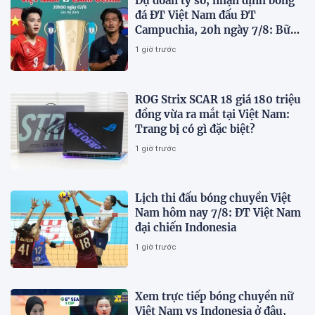
Dự đoán tỷ số, nhận định bóng
đá ĐT Việt Nam đấu ĐT
Campuchia, 20h ngày 7/8: Bữa
tiệc bàn thắng tại Mỹ Đình
1 giờ trước
ROG Strix SCAR 18 giá 180 triệu
đồng vừa ra mắt tại Việt Nam:
Trang bị có gì đặc biệt?
1 giờ trước
Lịch thi đấu bóng chuyền Việt
Nam hôm nay 7/8: ĐT Việt Nam
đại chiến Indonesia
1 giờ trước
Xem trực tiếp bóng chuyền nữ
Việt Nam vs Indonesia ở đâu,