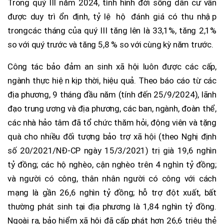
Trong quý III năm 2024, tình hình đời sống dân cư vẫn
được duy trì ổn định, tỷ lệ hộ đánh giá có thu nhập
trongcác tháng của quý III tăng lên là 33,1%, tăng 2,1%
so với quý trước và tăng 5,8 % so với cùng kỳ năm trước.
Công tác bảo đảm an sinh xã hội luôn được các cấp,
ngành thực hiện kịp thời, hiệu quả. Theo báo cáo từ các
địa phương, 9 tháng đầu năm (tính đến 25/9/2024), lãnh
đạo trung ương và địa phương, các ban, ngành, đoàn thể,
các nhà hảo tâm đã tổ chức thăm hỏi, động viên và tặng
quà cho nhiều đối tượng bảo trợ xã hội (theo Nghị định
số 20/2021/NĐ-CP ngày 15/3/2021) trị già 19,6 nghìn
tỷ đồng; các hộ nghèo, cận nghèo trên 4 nghìn tỷ đồng;
và người có công, thân nhân người có công với cách
mạng là gần 26,6 nghìn tỷ đồng; hỗ trợ đột xuất, bất
thường phát sinh tại địa phương là 1,84 nghìn tỷ đồng.
Ngoài ra, bảo hiểm xã hội đã cấp phát hơn 26,6 triệu thẻ