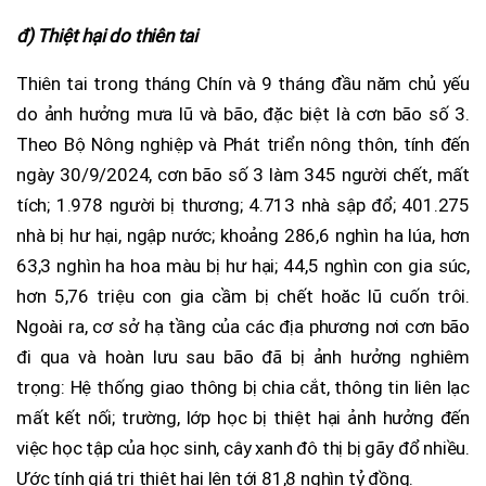
đ) Thiệt hại do thiên tai
Thiên tai trong tháng Chín và 9 tháng đầu năm chủ yếu
do ảnh hưởng mưa lũ và bão, đặc biệt là cơn bão số 3.
Theo Bộ Nông nghiệp và Phát triển nông thôn, tính đến
ngày 30/9/2024, cơn bão số 3 làm 345 người chết, mất
tích; 1.978 người bị thương; 4.713 nhà sập đổ; 401.275
nhà bị hư hại, ngập nước; khoảng 286,6 nghìn ha lúa, hơn
63,3 nghìn ha hoa màu bị hư hại; 44,5 nghìn con gia súc,
hơn 5,76 triệu con gia cầm bị chết hoăc lũ cuốn trôi.
Ngoài ra, cơ sở hạ tầng của các địa phương nơi cơn bão
đi qua và hoàn lưu sau bão đã bị ảnh hưởng nghiêm
trọng: Hệ thống giao thông bị chia cắt, thông tin liên lạc
mất kết nối; trường, lớp học bị thiệt hại ảnh hưởng đến
việc học tập của học sinh, cây xanh đô thị bị gãy đổ nhiều.
Ước tính giá trị thiệt hại lên tới 81,8 nghìn tỷ đồng.