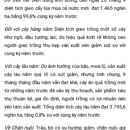
Do thời tiết biến động khó lường, đến ngày 20 tháng 9
diện tích gieo cấy lúa mùa cả nước mới đạt 1.465 nghìn
ha, bằng 99,6% cùng kỳ năm trước.
Đối với cây hàng năm:
Diện tích gieo trồng một số cây
như ngô, đậu tương, lạc, do hiệu quả kinh tế không cao
người gieo trồng thu hẹp sản xuất nên giảm sút so với
cùng kỳ năm trước
.
Với cây lâu năm: Do
ảnh hưởng của bão, mưa lũ, sản xuất
cây lâu năm quý III có sút giảm, nhưng tính chung, 9
tháng tháng đầu năm vẫn đạt khá; cây ăn quả trồng mới
từ những năm trước đã vào kỳ thu hoạch; sản phẩm tiêu
thụ thuận lợi, giá ổn định, người trồng có lợi nhuận nên
yên tâm sản xuất. Tổng diện tích cây lâu năm đạt 3.795,6
nghìn ha, tăng 0,8% so với cùng kỳ năm trước.
Về Chăn nuôi
: Trâu, bò có xu hướng giảm; chăn nuôi gia