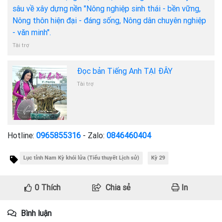
sâu về xây dựng nền "Nông nghiệp sinh thái - bền vững,
Nông thôn hiện đại - đáng sống, Nông dân chuyên nghiệp
- văn minh".
Tài trợ
Đọc bản Tiếng Anh TẠI ĐÂY
Tài trợ
Hotline:
0965855316
- Zalo:
0846460404
Lục tỉnh Nam Kỳ khói lửa (Tiểu thuyết Lịch sử)
Kỳ 29
0
Thích
Chia sẻ
In
Bình luận