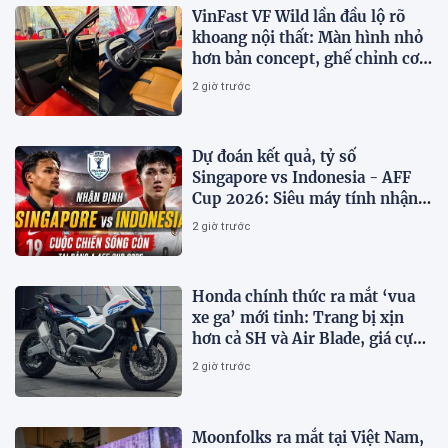
VinFast VF Wild lần đầu lộ rõ
khoang nội thất: Màn hình nhỏ
hơn bản concept, ghế chỉnh cơ,
chưa có HUD
2 giờ trước
Dự đoán kết quả, tỷ số
Singapore vs Indonesia - AFF
Cup 2026: Siêu máy tính nhận
định bóng đá hôm nay 7/8
2 giờ trước
Honda chính thức ra mắt ‘vua
xe ga’ mới tinh: Trang bị xịn
hơn cả SH và Air Blade, giá cực
kỳ hấp dẫn
2 giờ trước
Moonfolks ra mắt tại Việt Nam,