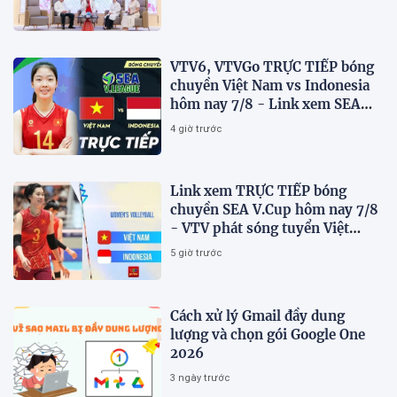
VTV6, VTVGo TRỰC TIẾP bóng
chuyền Việt Nam vs Indonesia
hôm nay 7/8 - Link xem SEA
V.Cup 2026 mới nhất
4 giờ trước
Link xem TRỰC TIẾP bóng
chuyền SEA V.Cup hôm nay 7/8
- VTV phát sóng tuyển Việt
Nam đấu Indonesia
5 giờ trước
Cách xử lý Gmail đầy dung
lượng và chọn gói Google One
2026
3 ngày trước