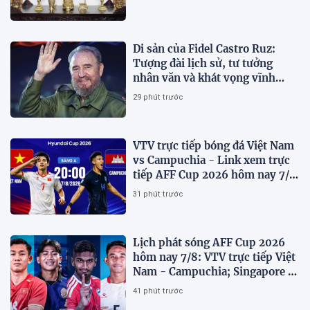
Di sản của Fidel Castro Ruz:
Tượng đài lịch sử, tư tưởng
nhân văn và khát vọng vĩnh
hằng
29 phút trước
VTV trực tiếp bóng đá Việt Nam
vs Campuchia - Link xem trực
tiếp AFF Cup 2026 hôm nay 7/8
trên VTV6
31 phút trước
Lịch phát sóng AFF Cup 2026
hôm nay 7/8: VTV trực tiếp Việt
Nam - Campuchia; Singapore -
Indonesia
41 phút trước