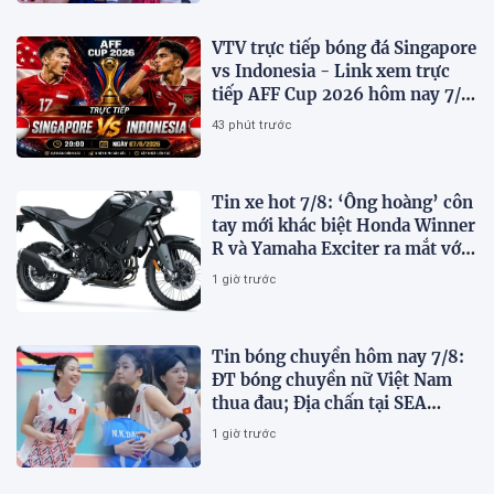
VTV trực tiếp bóng đá Singapore
vs Indonesia - Link xem trực
tiếp AFF Cup 2026 hôm nay 7/8
trên VTV7
43 phút trước
Tin xe hot 7/8: ‘Ông hoàng’ côn
tay mới khác biệt Honda Winner
R và Yamaha Exciter ra mắt với
giá hấp dẫn
1 giờ trước
Tin bóng chuyền hôm nay 7/8:
ĐT bóng chuyền nữ Việt Nam
thua đau; Địa chấn tại SEA
V.Cup 2026
1 giờ trước