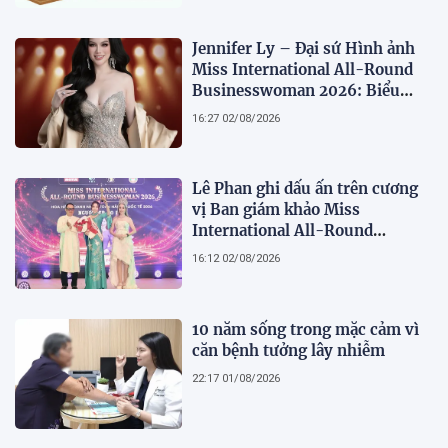
Jennifer Ly – Đại sứ Hình ảnh
Miss International All-Round
Businesswoman 2026: Biểu
tượng của nhan sắc, trí tuệ và
16:27 02/08/2026
bản lĩnh
Lê Phan ghi dấu ấn trên cương
vị Ban giám khảo Miss
International All-Round
Businesswoman 2026: Thanh
16:12 02/08/2026
lịch, trí tuệ và lan tỏa giá trị của
người phụ nữ hiện đại
10 năm sống trong mặc cảm vì
căn bệnh tưởng lây nhiễm
22:17 01/08/2026