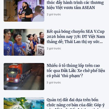
thúc đẩy hành trình các thương
hiệu Việt vươn tầm ASEAN
2 giờ trước
Kết quả bóng chuyền SEA V.Cup
2026 hôm nay 7/8: ĐT Việt Nam
thắng dễ; Thái Lan thị uy sức
mạnh
2 giờ trước
Nhiều ô tô thủng lốp trên cao
tốc qua Đắk Lắk: Xe chở phế liệu
có phải 'thủ phạm'?
3 giờ trước
Quản trị đất đai dựa trên bốn
chức năng cơ bản của đất: Góp ý