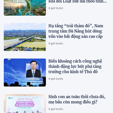
sửa đổi Luật Đất đai theo tinh
thần Nghị quyết số 21-NQ/TW
4 giờ trước
Hạ tầng “trải thảm đỏ”, Nam
trung tâm Đà Nẵng hút dòng
vốn vào bất động sản cao cấp
4 giờ trước
Biến khoảng cách công nghệ
thành động lực bứt phá tăng
trưởng cho kinh tế Thủ đô
4 giờ trước
Sinh con an toàn thôi chưa đủ,
mẹ bầu còn mong điều gì?
4 giờ trước