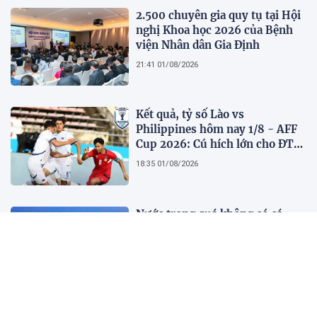
2.500 chuyên gia quy tụ tại Hội
nghị Khoa học 2026 của Bệnh
viện Nhân dân Gia Định
21:41 01/08/2026
Kết quả, tỷ số Lào vs
Philippines hôm nay 1/8 - AFF
Cup 2026: Cú hích lớn cho ĐT
Việt Nam
18:35 01/08/2026
Nước trong quá không có cá,
người xét nét quá không có bạn
10:45 01/08/2026
Người kể chuyện Bản Mây: Kết