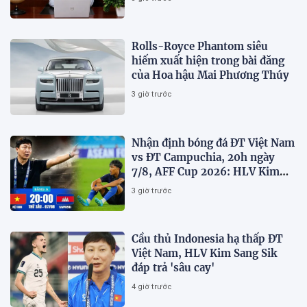
nhiệm
Rolls-Royce Phantom siêu
hiếm xuất hiện trong bài đăng
của Hoa hậu Mai Phương Thúy
3 giờ trước
Nhận định bóng đá ĐT Việt Nam
vs ĐT Campuchia, 20h ngày
7/8, AFF Cup 2026: HLV Kim
Sang-sik tiết lộ kế hoạch nhân
3 giờ trước
sự
Cầu thủ Indonesia hạ thấp ĐT
Việt Nam, HLV Kim Sang Sik
đáp trả 'sâu cay'
4 giờ trước