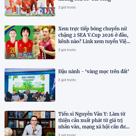
2 giờ trước
Xem trực tiếp bóng chuyền nữ
chặng 2 SEA V.Cup 2026 ở đâu,
kênh nào? Link xem tuyển Việt
Nam thi đấu
2 giờ trước
Đậu nành - ‘vàng mọc trên đất’
3 giờ trước
Tiến sĩ Nguyễn Văn Y: Làm từ
thiện cần xuất phát từ giá trị
nhân văn, mạng xã hội cần được
sử dụng bằng văn hóa và trách
3 giờ trước