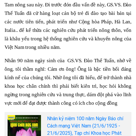
Tam nông sau này.
Đi trước đón đầu vấn đề này, GS.VS. Đào
Thế Tuấn đã cử hàng loạt cán bộ trẻ đi đào tạo bài bản tại
các nước tiên tiến, phát triển như Cộng hòa Pháp, Hà Lan,
Italia.. để kế thừa các nghiên cứu phát triển nông thôn, vốn
là khâu yếu trong hệ thống nghiên cứu và khuyến nông của
Việt Nam trong nhiều năm.
Nhân
90 năm ngày sinh của
GS
.VS. Đào Thế
Tuấn
, nhớ về
ông, tôi thầm nghĩ: Cám ơn ông! Ông là bậc tiền bối đáng
kính nể của chúng tôi. Nhờ ông tôi đã hiểu, để trở thành nhà
khoa học chân chính thì phải biết kiên trì, học hỏi không
ngừng trong nghiên cứu và trung thực, dám đột phá vào lĩnh
vực mới để đạt được thành công có ích cho cộng đồng
Nhân kỷ niệm 100 năm Ngày Báo chí
Cách mạng Việt Nam (21/6/1925 -
21/6/2025), Tạp chí Khoa học Phát