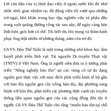
Lời căn dặn của vị lãnh đạo viện ở ngoài nước khi đó như
nhắc nhở, giao nhiệm vụ; đã động viên tôi vượt qua những
trở ngại, khó khăn trong học tập, nghiên cứu và phấn đấu
trong suốt quãng đường công tác sau này, để ngày càng bản
lĩnh hơn, giỏi hơn có thể. Tôi biết ơn, tôn trọng và thầm kính
phục ông thật nhiều từ những tháng, năm còn trẻ đó.
GS.VS. Đào Thế Tuấn là một trong những nhà khoa học tâm
huyết phát triển lĩnh vực Tài nguyên Di truyền Thực vật
(TNTV) ở Việt Nam. Ông là người sớm đưa ra ý tưởng phát
triển “Nông nghiệp bảo tồn” tại các vùng có sự đa dạng
nguồn gen thực vật, với mục đích phát triển kinh tế hộ gắn
với bảo tồn nguồn gen cây trồng bản địa, địa phương song
hành với bảo tồn, phát triển các phương thức canh tác truyền
thống liên quan nguồn gen của các cộng đồng dân tộc ít
người. GS.VS. Đào Thế Tuấn cho rằng “muốn bảo tồn tại chỗ