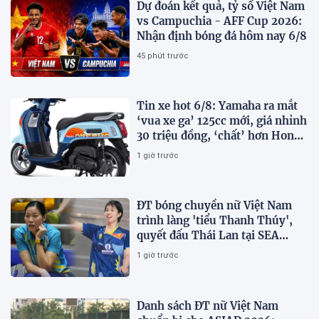
Dự đoán kết quả, tỷ số Việt Nam
vs Campuchia - AFF Cup 2026:
Nhận định bóng đá hôm nay 6/8
45 phút trước
Tin xe hot 6/8: Yamaha ra mắt
‘vua xe ga’ 125cc mới, giá nhỉnh
30 triệu đồng, ‘chất’ hơn Honda
Vision và SH Mode
1 giờ trước
ĐT bóng chuyền nữ Việt Nam
trình làng 'tiểu Thanh Thúy',
quyết đấu Thái Lan tại SEA
V.Cup 2026
1 giờ trước
Danh sách ĐT nữ Việt Nam