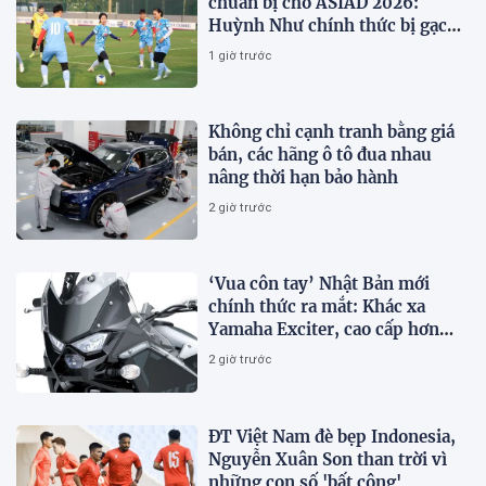
chuẩn bị cho ASIAD 2026:
Huỳnh Như chính thức bị gạch
tên
1 giờ trước
Không chỉ cạnh tranh bằng giá
bán, các hãng ô tô đua nhau
nâng thời hạn bảo hành
2 giờ trước
‘Vua côn tay’ Nhật Bản mới
chính thức ra mắt: Khác xa
Yamaha Exciter, cao cấp hơn
Honda Winner R, giá rẻ so với
2 giờ trước
trang bị
ĐT Việt Nam đè bẹp Indonesia,
Nguyễn Xuân Son than trời vì
những con số 'bất công'