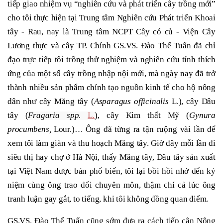
tiếp giao nhiệm vụ “nghiên cứu và phát triển cây trồng mới”
cho tôi thực hiện tại Trung tâm Nghiên cứu Phát triển Khoai
tây - Rau, nay là Trung tâm NCPT Cây có củ - Viện Cây
Lương thực và cây TP. Chính GS.VS. Đào Thế Tuấn đã chỉ
đạo trực tiếp tôi trồng thử nghiệm và nghiên cứu tính thích
ứng của một số cây trồng nhập nội mới, mà ngày nay đã trở
thành nhiều sản phẩm chính tạo nguồn kinh tế cho hộ nông
dân như cây Măng tây (
Asparagus officinalis
L
.), cây Dâu
tây (
Fragaria spp
.
L.
), cây Kim thất Mỹ (
Gynura
procumbens,
Lour.)
… Ông đã từng ra tận ruộng vài lần để
xem tôi làm giàn và thu hoạch Măng tây. Giờ đây mỗi lần đi
siêu thị hay chợ ở Hà Nội, thấy Măng tây, Dâu tây sản xuất
tại Việt Nam được bán phổ biến, tôi lại bồi hồi nhớ đến kỷ
niệm cùng ông trao đổi chuyên môn, thậm chí cả lúc ông
tranh luận gay gắt, to tiếng, khi tôi không đồng quan điểm.
GS.VS. Đào Thế Tuấn cũng sớm đưa ra cách tiếp cận Nông