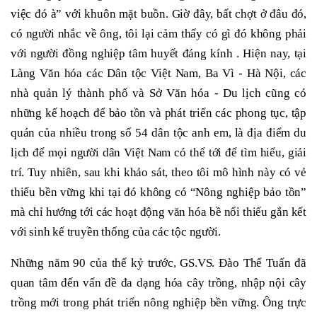
việc đó à” với khuôn mặt buồn. Giờ đây, bất chợt ở đâu đó,
có người nhắc về ông, tôi lại cảm thấy có gì đó không phải
với người đồng nghiệp tâm huyết đáng kính . Hiện nay, tại
Làng Văn hóa các Dân tộc Việt Nam, Ba Vì - Hà Nội, các
nhà quản lý thành phố và Sở Văn hóa - Du lịch cũng có
những kế hoạch để bảo tồn và phát triển các phong tục, tập
quán của nhiều trong số 54 dân tộc anh em, là địa điểm du
lịch để mọi người dân Việt Nam có thể tới để tìm hiểu, giải
trí. Tuy nhiên, sau khi khảo sát, theo tôi mô hình này có vẻ
thiếu bền vững khi tại đó không có “Nông nghiệp bảo tồn”
mà chỉ hướng tới các hoạt động văn hóa bề nổi thiếu gắn kết
với sinh kế truyền thống của các tộc người.
Những năm 90 của thế kỷ trước, GS.VS. Đào Thế Tuấn đã
quan tâm đến vấn đề đa dạng hóa cây trồng, nhập nội cây
trồng mới trong phát triển nông nghiệp bền vững. Ông trực