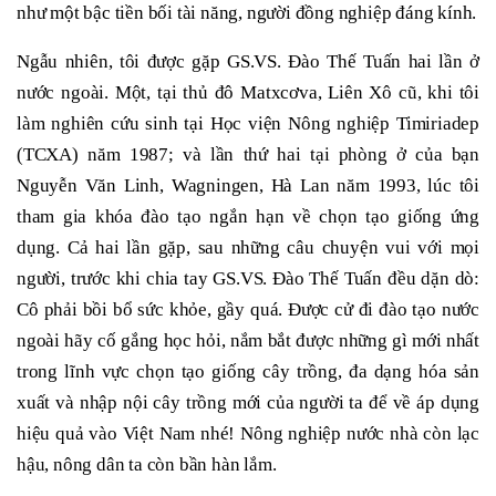
như một bậc tiền bối tài năng, người đồng nghiệp đáng kính.
Ngẫu nhiên, tôi được gặp GS.VS. Đào Thế Tuấn hai lần ở
nước ngoài. Một, tại thủ đô Matxcơva, Liên Xô cũ, khi tôi
làm nghiên cứu sinh tại Học viện Nông nghiệp Timiriadep
(TCXA) năm 1987; và lần thứ hai tại phòng ở của bạn
Nguyễn Văn Linh, Wagningen, Hà Lan năm 1993, lúc tôi
tham gia khóa đào tạo ngắn hạn về chọn tạo giống ứng
dụng. Cả hai lần gặp, sau những câu chuyện vui với mọi
người, trước khi chia tay GS.VS. Đào Thế Tuấn đều dặn dò:
Cô phải bồi bổ sức khỏe, gầy quá. Được cử đi đào tạo nước
ngoài hãy cố gắng học hỏi, nắm bắt được những gì mới nhất
trong lĩnh vực chọn tạo giống cây trồng, đa dạng hóa sản
xuất và nhập nội cây trồng mới của người ta để về áp dụng
hiệu quả vào Việt Nam nhé! Nông nghiệp nước nhà còn lạc
hậu, nông dân ta còn bần hàn lắm.