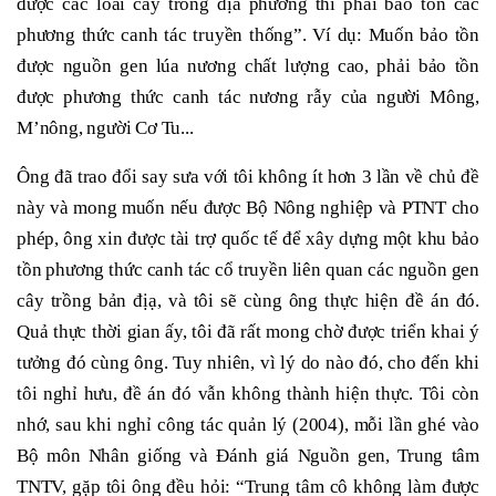
được các loài cây trồng địa phương thì phải bảo tồn các
phương thức canh tác truyền thống”. Ví dụ: Muốn bảo tồn
được nguồn gen lúa nương chất lượng cao, phải bảo tồn
được phương thức canh tác nương rẫy của người Mông,
M’nông, người Cơ Tu...
Ông đã trao đổi say sưa với tôi không ít hơn 3 lần về chủ đề
này và mong muốn nếu được Bộ Nông nghiệp và PTNT cho
phép, ông xin được tài trợ quốc tế để xây dựng một khu bảo
tồn phương thức canh tác cổ truyền liên quan các nguồn gen
cây trồng bản địạ, và tôi sẽ cùng ông thực hiện đề án đó.
Quả thực thời gian ấy, tôi đã rất mong chờ được triển khai ý
tưởng đó cùng ông. Tuy nhiên, vì lý do nào đó, cho đến khi
tôi nghỉ hưu, đề án đó vẫn không thành hiện thực. Tôi còn
nhớ, sau khi nghỉ công tác quản lý (2004), mỗi lần ghé vào
Bộ môn Nhân giống và Đánh giá Nguồn gen, Trung tâm
TNTV, gặp tôi ông đều hỏi: “Trung tâm cô không làm được